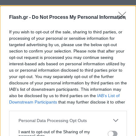
Στην αρχή της συνάντησης, ο πρωθυπουργός είπε
Flash.gr -
Do Not Process My Personal Information
στον κ. Τσέφεριν ότι η Ελλάδα «ξεκάθαρα κινείται
προς τη σωστή κατεύθυνση» για την αντιμετώπιση
If you wish to opt-out of the sale, sharing to third parties, or
ζητημάτων που απασχολούν το ποδόσφαιρο και
processing of your personal or sensitive information for
targeted advertising by us, please use the below opt-out
εξέφρασε την αποφασιστικότητα της κυβέρνησης
section to confirm your selection. Please note that after your
να λύσει «όλα τα εκκρεμή ζητήματα». Σημείωσε
opt-out request is processed you may continue seeing
επίσης ότι «στον βαθμό που μπορούμε να
interest-based ads based on personal information utilized by
us or personal information disclosed to third parties prior to
παρέμβουμε, σεβόμενοι την ανεξαρτησία της
your opt-out. You may separately opt-out of the further
Ομοσπονδίας, θα κάνουμε ό,τι είναι απαραίτητο
disclosure of your personal information by third parties on the
για να διασφαλίσουμε ότι θα αφήσουμε πίσω μας
IAB’s list of downstream participants. This information may
όλα τα προβλήματα που έχουμε κληρονομήσει».
also be disclosed by us to third parties on the
IAB’s List of
Downstream Participants
that may further disclose it to other
third parties.
«Έχουμε τη στήριξή σας, έχουμε τον σωστό
Please note that this website/app uses one or more Google
Personal Data Processing Opt Outs
προσανατολισμό και την καθοδήγηση και θα τα
services and may gather and store information including but
καταφέρουμε», προσέθεσε ο Κυριάκος Μητσοτάκης.
not limited to your visit or usage behaviour. You may click to
I want to opt-out of the Sharing of my