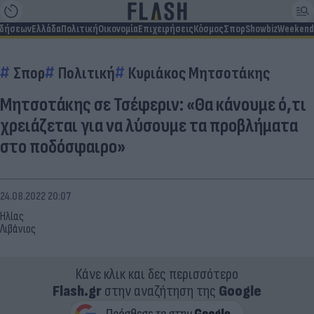
ιδήσεων
Ελλάδα
Πολιτική
Οικονομία
Επιχειρήσεις
Κόσμος
Σπορ
Showbiz
Weekend
Σπορ
Πολιτική
Κυριάκος Μητσοτάκης
Μητσοτάκης σε Τσέφεριν: «Θα κάνουμε ό,τι
χρειάζεται για να λύσουμε τα προβλήματα
στο ποδόσφαιρο»
24.08.2022 20:07
Ηλίας
Λιβάνιος
Κάνε κλικ και δες περισσότερο
Flash.gr
στην αναζήτηση της
Google