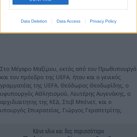
Data Deletion
Data Access
Privacy Policy
Στο Μέγαρο Μαξίμου, εκτός από τον Πρωθυπουργό
και τον πρόεδρο της UEFΑ, ήταν και ο γενικός
γραμματέας της UEFA, Θεόδωρος Θεοδωρίδης, ο
υφυπουργός ΑΘλητισμού, Λευτέρης Αυγενάκης, ο
αρχιδιαιτητης της ΚΕΔ, Στιβ Μπένετ, και ο
υπουργός Επικρατείας, Γιώργος Γεραπετρίτης.
Κάνε κλικ και δες περισσότερο