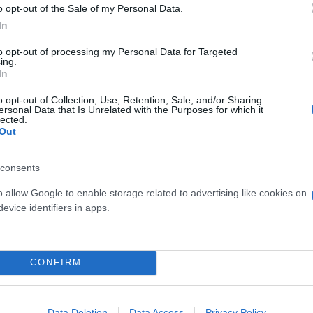
o opt-out of the Sale of my Personal Data.
In
to opt-out of processing my Personal Data for Targeted
ing.
In
χολείο που ήταν κατεστραμμένο ανοίγει πάλι τις π
ν», πρόσθεσε.
o opt-out of Collection, Use, Retention, Sale, and/or Sharing
ersonal Data that Is Unrelated with the Purposes for which it
lected.
Out
ια θα σταθούμε δίπλα σας» σημείωσε.
consents
o allow Google to enable storage related to advertising like cookies on
evice identifiers in apps.
CONFIRM
Data Deletion
Data Access
Privacy Policy