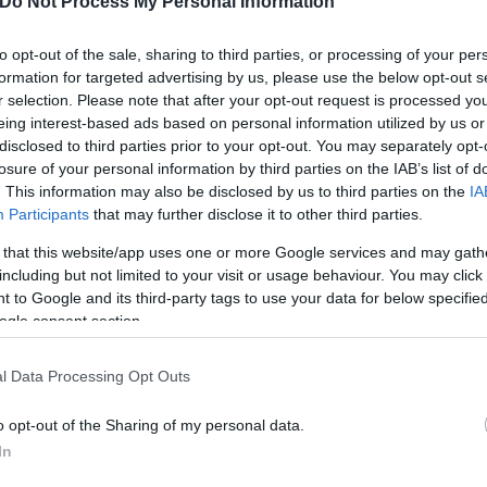
Do Not Process My Personal Information
to opt-out of the sale, sharing to third parties, or processing of your per
formation for targeted advertising by us, please use the below opt-out s
r selection. Please note that after your opt-out request is processed y
eing interest-based ads based on personal information utilized by us or
ερισσότερη αισιοδοξία. Ήθελα σήμερα να βρεθώ μαζ
disclosed to third parties prior to your opt-out. You may separately opt-
ήσω με την παρουσία μου ένα νέο ξεκίνημα το οποί
losure of your personal information by third parties on the IAB’s list of
. This information may also be disclosed by us to third parties on the
IA
κά δύσκολο καλοκαίρι όχι μόνο για τον Έβρο, αλλά
Participants
that may further disclose it to other third parties.
, κατά τη διάρκεια της ομιλίας του.
 that this website/app uses one or more Google services and may gath
including but not limited to your visit or usage behaviour. You may click 
 to Google and its third-party tags to use your data for below specifi
ogle consent section.
l Data Processing Opt Outs
o opt-out of the Sharing of my personal data.
In