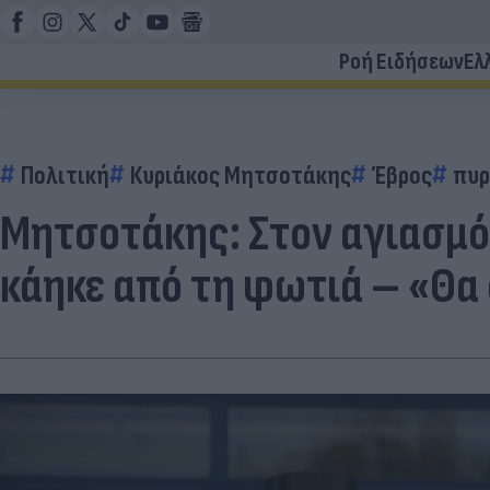
Ροή Ειδήσεων
Ελ
Πολιτική
Κυριάκος Μητσοτάκης
Έβρος
πυρ
Μητσοτάκης: Στον αγιασμό
κάηκε από τη φωτιά – «Θα