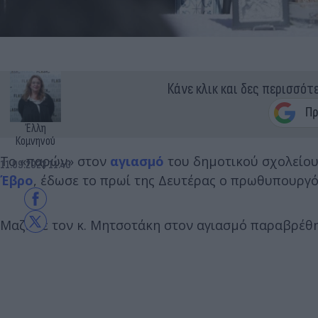
Κάνε κλικ και δες περισσότ
Έλλη
Κομνηνού
Το «παρών» στον
αγιασμό
του δημοτικού σχολείου
11.09.2023 11:40
Έβρο
, έδωσε το πρωί της Δευτέρας ο πρωθυπουργ
Μαζί με τον κ. Μητσοτάκη στον αγιασμό παραβρέθη