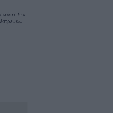
υσκολίες δεν
έστρεψε»..