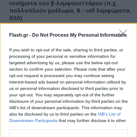
νοσήματα του β-λεμφοκυττάρου (π.χ.
πολλαπλούν μυέλωμα, B - cell λεμφώματα,
ΧΛΛ)
Μεταμόσχευση συμπαγούς οργάνου και
Flash.gr -
Do Not Process My Personal Information
λήψη ανοσοκατασταλτικής αγωγής
If you wish to opt-out of the sale, sharing to third parties, or
Λήψη θεραπείας με βιολογικό παράγοντα
processing of your personal or sensitive information for
που στρέφεται έναντι β - κυττάρων (anti -
targeted advertising by us, please use the below opt-out
CD20 - rituximab, ocrelizumab, ofatumumab,
section to confirm your selection. Please note that after your
veltuzumab, κ.α.)
opt-out request is processed you may continue seeing
interest-based ads based on personal information utilized by
Πρωτοπαθείς ανοσοανεπάρκειες (π.χ.
us or personal information disclosed to third parties prior to
σύνδρομο DiGeorge, σύνδρομο Wiskott -
your opt-out. You may separately opt-out of the further
Aldrich, κοινή ποικίλη ανοσοανεπάρκεια)
disclosure of your personal information by third parties on the
IAB’s list of downstream participants. This information may
also be disclosed by us to third parties on the
IAB’s List of
Διαδικασία χορήγησης του φαρμάκου EVUSHELD
Downstream Participants
that may further disclose it to other
third parties.