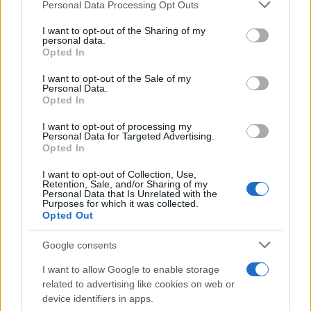
Το φάρμακο EVUSHELD θα χορηγείται:
Please note that this website/app uses one or more Google
Personal Data Processing Opt Outs
services and may gather and store information including but
not limited to your visit or usage behaviour. You may click to
I want to opt-out of the Sharing of my
Μόνο μετά από αίτηση από τον ειδικό
personal data.
grant or deny consent to Google and its third-party tags to
Opted In
θεράποντα ιατρό του ασθενούς
use your data for below specified purposes in below Google
consent section.
I want to opt-out of the Sale of my
Το άτομο που θα λάβει το EVUSHELD κατά
Personal Data.
Opted In
τη στιγμή της χορήγησης πρέπει να έχει
αρνητικό μοριακό τέστ για SARS - CoV2 24 -
I want to opt-out of processing my
48 ωρών και πλήρη απουσίασ υμπτωμάτων
Personal Data for Targeted Advertising.
Opted In
Η χορήγηση του EVUSHELD θα γίνεται
I want to opt-out of Collection, Use,
ενδομυϊκά, με παρακολούθηση για
Retention, Sale, and/or Sharing of my
Personal Data that Is Unrelated with the
τουλάχιστον μία ώρα μετά τη χορήγηση
Purposes for which it was collected.
Opted Out
Η διαδικασία έγκρισης που θα ακολουθηθεί
Google consents
είναι ίδια με αυτή για τα αντιικά χάπια.
Συγκεκριμένα, η Επιτροπή θα εξετάζει τις
I want to allow Google to enable storage
αιτήσεις και θα καταχωρεί στην εφαρμογή
related to advertising like cookies on web or
την ανάλογη ένδειξη έγκρισης ή απόρριψης.
device identifiers in apps.