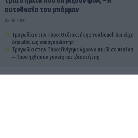
τρία σημεία που θα ρίξουν φως - Η
αυτοθυσία του μπάρμαν
08.08.2026
Τραγωδία στην Πάρο: Ο ιδιοκτήτης του beach bar είχε
δηλωθεί ως ναυαγοσώστης
Τραγωδία στην Πάρο: Πνίγηκε 4χρονο παιδί σε πισίνα
– Προσήχθησαν γονείς και ιδιοκτήτης