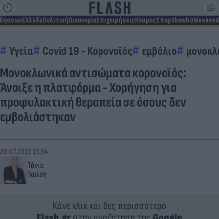
ιδήσεων
Ελλάδα
Πολιτική
Οικονομία
Επιχειρήσεις
Κόσμος
Σπορ
Showbiz
Weekend
Υγεία
Covid 19 - Κορονοϊός
εμβόλιο
μονοκλ
Μονοκλωνικά αντισώματα κορονοϊός:
Άνοιξε η πλατφόρμα - Χορήγηση για
προφυλακτική θεραπεία σε όσους δεν
εμβολιάστηκαν
28.07.2022 15:54
Τάνια
Γκιώση
Κάνε κλικ και δες περισσότερο
Flash.gr
στην αναζήτηση της
Google