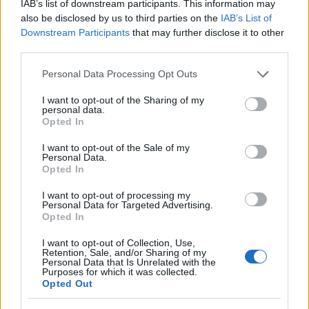
τον έκανα από μηδέν super star. Του έκανα ένα
IAB’s list of downstream participants. This information may
also be disclosed by us to third parties on the
IAB’s List of
μεγάλο training, τον πήγαινα θέατρο, σινεμά, του
Downstream Participants
that may further disclose it to other
έβαζα να ακούσει δίσκους, ξένους καλλιτέχνες.
third parties.
Στην πορεία διαφωνήσαμε όμως σε πράγματα που
Please note that this website/app uses one or more Google
Personal Data Processing Opt Outs
έκανε στη ζωή του, τα οποία είχαν ως αποτέλεσμα
services and may gather and store information including but
να μη μπορεί να είναι συνεπής στο επάγγελμά του».
not limited to your visit or usage behaviour. You may click to
I want to opt-out of the Sharing of my
personal data.
grant or deny consent to Google and its third-party tags to
Opted In
use your data for below specified purposes in below Google
consent section.
I want to opt-out of the Sale of my
Personal Data.
Opted In
I want to opt-out of processing my
Personal Data for Targeted Advertising.
Opted In
I want to opt-out of Collection, Use,
Retention, Sale, and/or Sharing of my
Personal Data that Is Unrelated with the
Purposes for which it was collected.
Opted Out