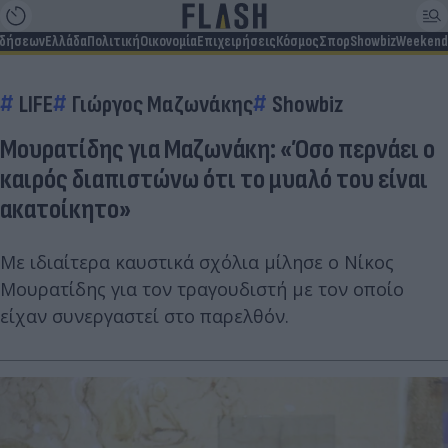
ιδήσεων
Ελλάδα
Πολιτική
Οικονομία
Επιχειρήσεις
Κόσμος
Σπορ
Showbiz
Weekend
LIFE
Γιώργος Μαζωνάκης
Showbiz
Μουρατίδης για Μαζωνάκη: «Όσο περνάει ο
καιρός διαπιστώνω ότι το μυαλό του είναι
ακατοίκητο»
Με ιδιαίτερα καυστικά σχόλια μίλησε ο Νίκος
Μουρατίδης για τον τραγουδιστή με τον οποίο
είχαν συνεργαστεί στο παρελθόν.