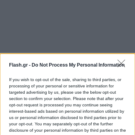
Flash.gr -
Do Not Process My Personal Information
Για τον Γιώργο Μαζωνάκη έχει πει στο παρελθόν:
If you wish to opt-out of the sale, sharing to third parties, or
processing of your personal or sensitive information for
«Είμαι ο άνθρωπος που το καλοκαίρι του 1992
targeted advertising by us, please use the below opt-out
ανακάλυψα τον Γιώργο Μαζωνάκη στην Πάτρα.
section to confirm your selection. Please note that after your
Ήταν ένα τίποτα, ένα παιδί 20 ετών που
opt-out request is processed you may continue seeing
τραγουδούσε εκεί σε ένα μαγαζί εκεί. Τον πήρα, τον
interest-based ads based on personal information utilized by
us or personal information disclosed to third parties prior to
έφερα στην Αθήνα και του έκανα συμβόλαιο με
your opt-out. You may separately opt-out of the further
μεγάλη εταιρεία. Του σχεδίασα όλη την πορεία και
disclosure of your personal information by third parties on the