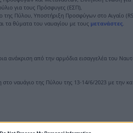
ύλιο για τους Πρόσφυγες (ΕΣΠ),
 της Πύλου, Υποστήριξη Προσφύγων στο Αιγαίο (RSA
αι τα θύματα του ναυαγίου με τους
μετανάστες
.
ια ανάκριση από την αρμόδια εισαγγελέα του Ναυτ
στο ναυάγιο της Πύλου της 13-14/6/2023 με την κα