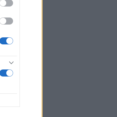
β’ πράξεις
υ Κέντρου
ιπλοΐας) της
υτών και
2 στ. β ΠΚ).