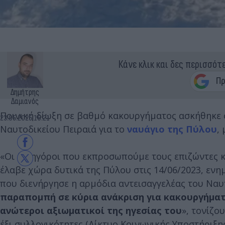
Κάνε κλικ και δες περισσότ
Δημήτρης
Δαμιανός
Ποινική δίωξη σε βαθμό κακουργήματος ασκήθηκε σ
23.05.2025 16:21
Ναυτοδικείου Πειραιά για το
ναυάγιο της Πύλου
,
«Οι δικηγόροι που εκπροσωπούμε τους επιζώντες κ
έλαβε χώρα δυτικά της Πύλου στις 14/06/2023, εν
που διενήργησε η αρμόδια αντεισαγγελέας του Ναυ
παραπομπή σε κύρια ανάκριση για κακουργήματ
ανώτεροι αξιωματικοί της ηγεσίας του
», τονίζο
έξι συλλογικότητες (Δίκτυο Κοινωνικής Υποστήριξ