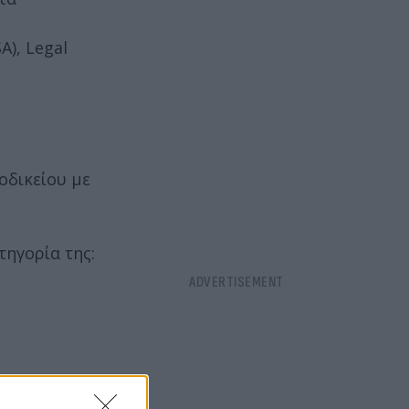
), Legal
οδικείου με
τηγορία της: