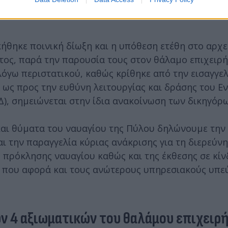
κήθηκε ποινική δίωξη και η υπόθεση ετέθη στο αρχε
τος, παρά την παρουσία τους στον θάλαμο επιχειρ
λόγω περιστατικού, καθώς κρίθηκε από την εισαγγελ
 ως προς την ευθύνη λειτουργίας και δράσης του Εν
Δ), σημειώνεται στην ίδια ανακοίνωση των δικηγόρω
και θύματα του ναυαγίου της Πύλου δηλώνουμε την
αι την παραγγελία κύριας ανάκρισης για τη διερεύν
 πρόκλησης ναυαγίου καθώς και της έκθεσης σε κί
 που αφορά και τους ανώτερους υπηρεσιακούς υπε
ων 4 αξιωματικών του θαλάμου επιχειρ