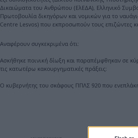
Δικαιώματα του Ανθρώπου (ΕλΕΔΑ), Ελληνικό Συμβο
Πρωτοβουλία δικηγόρων και νομικών για το ναυάγιο
Centre Lesvos) που εκπροσωπούν τους επιζώντες κ
Αναφέρουν συγκεκριμένα ότι:
Ασκήθηκε ποινική δίωξη και παραπέμφθηκαν σε κύρ
τις κατωτέρω κακουργηματικές πράξεις:
Ο κυβερνήτης του σκάφους ΠΠΛΣ 920 που ενεπλάκη 