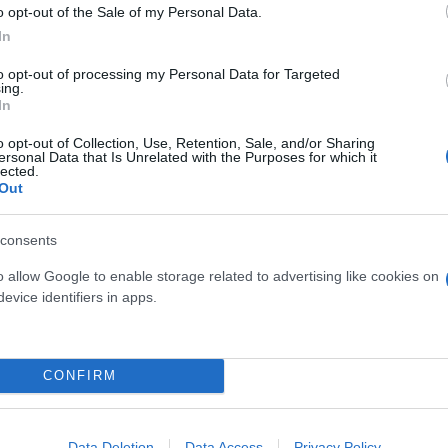
o opt-out of the Sale of my Personal Data.
α της απλής συνέργειας στις παραπάνω υπό α’ και 
In
to opt-out of processing my Personal Data for Targeted
ing.
ηγός του Λιμενικού Σώματος, ο επόπτης του Ενιαίο
In
ι δύο αξιωματικοί ΑΑΝ (Αξιωματικοί Ασφάλειας Ναυσ
o opt-out of Collection, Use, Retention, Sale, and/or Sharing
ersonal Data that Is Unrelated with the Purposes for which it
 άλλων προσώπων με νομική υποχρέωση διάσωσης α
lected.
 θάνατο τουλάχιστον 82 ατόμων (άρθρ. 306 παρ. 1, 
Out
consents
o allow Google to enable storage related to advertising like cookies on
evice identifiers in apps.
CONFIRM
Data Deletion
Data Access
Privacy Policy