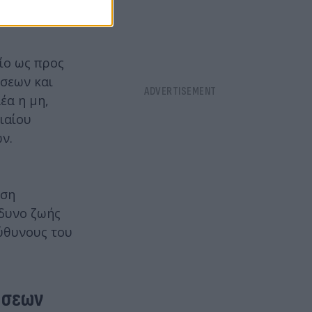
ίο ως προς
ήσεων και
έα η μη,
ιαίου
ν.
ηση
νδυνο ζωής
ύθυνους του
ήσεων