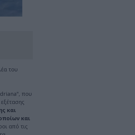
λέα του
driana", που
 εξέτασης
ης και
οποίων και
οι από τις
τα