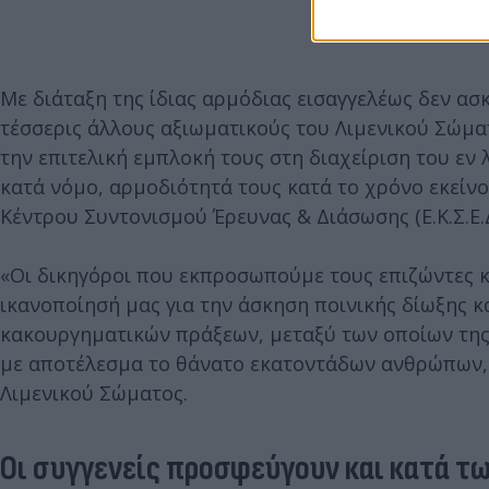
Με διάταξη της ίδιας αρμόδιας εισαγγελέως δεν ασ
τέσσερις άλλους αξιωματικούς του Λιμενικού Σώμα
την επιτελική εμπλοκή τους στη διαχείριση του εν 
κατά νόμο, αρμοδιότητά τους κατά το χρόνο εκείνο
Κέντρου Συντονισμού Έρευνας & Διάσωσης (Ε.Κ.Σ.Ε.
«Οι δικηγόροι που εκπροσωπούμε τους επιζώντες 
ικανοποίησή μας για την άσκηση ποινικής δίωξης κ
κακουργηματικών πράξεων, μεταξύ των οποίων της
με αποτέλεσμα το θάνατο εκατοντάδων ανθρώπων,
Λιμενικού Σώματος.
Οι συγγενείς προσφεύγουν και κατά τ