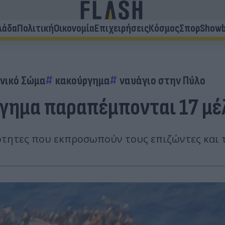
λάδα
Πολιτική
Οικονομία
Επιχειρήσεις
Κόσμος
Σπορ
Showb
ενικό Σώμα
κακούργημα
ναυάγιο στην Πύλο
ργημα παραπέμπονται 17 μέ
κότητες που εκπροσωπούν τους επιζώντες και 