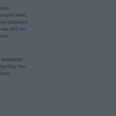
ρίου
ξιωματικούς
περιστατικού
 και από
το
ικού
α ανάκριση
ηγεσίας του,
όδοση