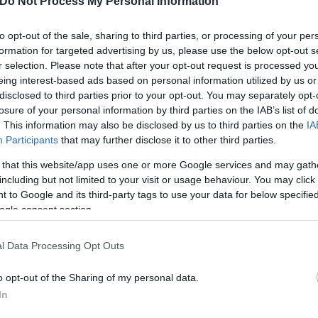
Do Not Process My Personal Information
to opt-out of the sale, sharing to third parties, or processing of your per
formation for targeted advertising by us, please use the below opt-out s
r selection. Please note that after your opt-out request is processed y
eing interest-based ads based on personal information utilized by us or
disclosed to third parties prior to your opt-out. You may separately opt-
losure of your personal information by third parties on the IAB’s list of
ύσε να προκύψει κίνδυνος για άνθρωπο και που
. This information may also be disclosed by us to third parties on the
IA
Participants
that may further disclose it to other third parties.
πων (τουλάχιστον 82) (άρθρ. 277 παρ. 1 στ. β 
α πλοίων, με τη μορφή της διατάραξης συγκοινω
 that this website/app uses one or more Google services and may gath
including but not limited to your visit or usage behaviour. You may click 
λεια της συγκοινωνίας πράξεις από την οποία 
 to Google and its third-party tags to use your data for below specifi
 αποτέλεσμα το θάνατο άλλων (τουλάχιστον 82)
ogle consent section.
νήτη πλοίου (αρθρ. 122 ΣΠΚ).
l Data Processing Opt Outs
o opt-out of the Sharing of my personal data.
In