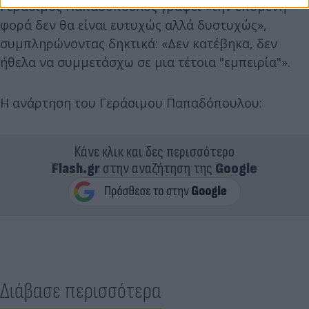
Γεράσιμος Παπαδόπουλος γράφει «την επόμενη
φορά δεν θα είναι ευτυχώς αλλά δυστυχώς»,
συμπληρώνοντας δηκτικά: «Δεν κατέβηκα, δεν
ήθελα να συμμετάσχω σε μια τέτοια "εμπειρία"».
Η ανάρτηση του Γεράσιμου Παπαδόπουλου:
Κάνε κλικ και δες περισσότερο
Flash.gr
στην αναζήτηση της
Google
Διάβασε περισσότερα