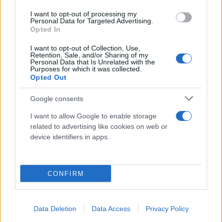
I want to opt-out of processing my
Personal Data for Targeted Advertising.
Opted In
I want to opt-out of Collection, Use,
Retention, Sale, and/or Sharing of my
Personal Data that Is Unrelated with the
Purposes for which it was collected.
Opted Out
Google consents
I want to allow Google to enable storage
related to advertising like cookies on web or
device identifiers in apps.
CONFIRM
Θέλοντας, μάλιστα, να τονίσει τον επείγοντα
Data Deletion
Data Access
Privacy Policy
χαρακτήρα του σήματος κινδύνου που εκπέμπει, ο