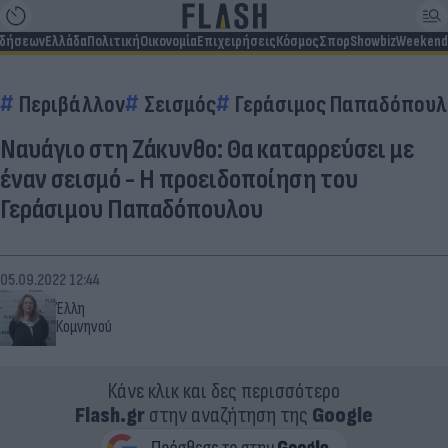
ιδήσεων
Ελλάδα
Πολιτική
Οικονομία
Επιχειρήσεις
Κόσμος
Σπορ
Showbiz
Weekend
Περιβάλλον
Σεισμός
Γεράσιμος Παπαδόπουλ
Ναυάγιο στη Ζάκυνθο: Θα καταρρεύσει με
έναν σεισμό - Η προειδοποίηση του
Γεράσιμου Παπαδόπουλου
05.09.2022 12:44
Έλλη
Κομνηνού
Κάνε κλικ και δες περισσότερο
Flash.gr
στην αναζήτηση της
Google