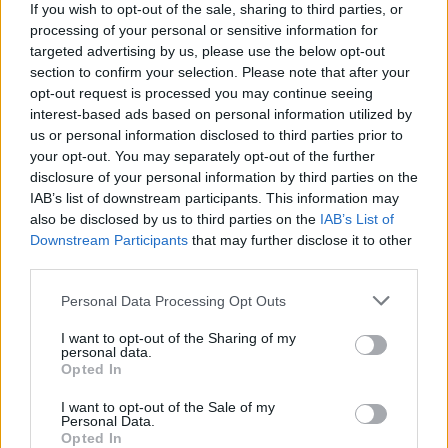
If you wish to opt-out of the sale, sharing to third parties, or
περίπου, όταν τμήμα του πρανούς -μικρό ευτυχώς-
processing of your personal or sensitive information for
κατέρρευσε, προκάλεσε τοπικό τσουνάμι και οι
targeted advertising by us, please use the below opt-out
section to confirm your selection. Please note that after your
επισκέπτες έτρεχαν πανικόβλητοι να σωθούν»
opt-out request is processed you may continue seeing
προσθέτει ο κ. Παπαδόπουλος, υπενθυμίζοντας το
interest-based ads based on personal information utilized by
περιστατικό που είχε συμβεί τον Σεπτέμβριο του
us or personal information disclosed to third parties prior to
2018.
your opt-out. You may separately opt-out of the further
disclosure of your personal information by third parties on the
IAB’s list of downstream participants. This information may
also be disclosed by us to third parties on the
IAB’s List of
Downstream Participants
that may further disclose it to other
third parties.
Please note that this website/app uses one or more Google
Personal Data Processing Opt Outs
services and may gather and store information including but
not limited to your visit or usage behaviour. You may click to
I want to opt-out of the Sharing of my
personal data.
grant or deny consent to Google and its third-party tags to
Opted In
use your data for below specified purposes in below Google
consent section.
I want to opt-out of the Sale of my
Personal Data.
Opted In