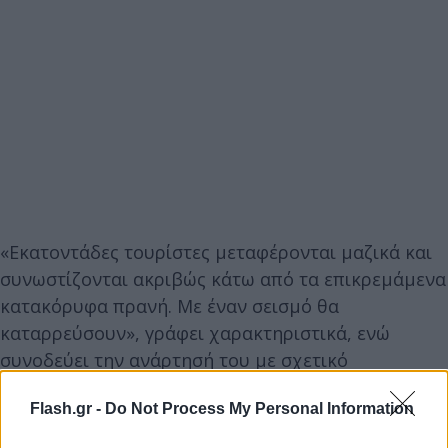
«Εκατοντάδες τουρίστες μεταφέρονται μαζικά και
συνωστίζονται ακριβώς κάτω από τα επικρεμάμενα
κατακόρυφα πρανή. Με έναν σεισμό θα
καταρρεύσουν», γράφει χαρακτηριστικά, ενώ
συνοδεύει την ανάρτησή του με σχετικό
φωτογραφικό υλικό.
Flash.gr -
Do Not Process My Personal Information
«Αλλά και χωρίς σεισμό, όπως έγινε προ 4ετίας