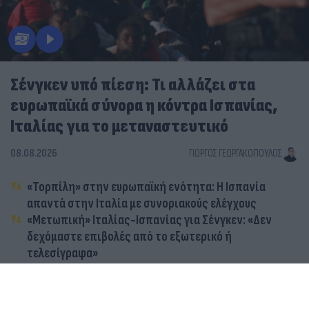
Σένγκεν υπό πίεση: Τι αλλάζει στα
ευρωπαϊκά σύνορα η κόντρα Ισπανίας,
Ιταλίας για το μεταναστευτικό
08.08.2026
ΓΙΏΡΓΟΣ ΓΕΩΡΓΑΚΌΠΟΥΛΟΣ
«Τορπίλη» στην ευρωπαϊκή ενότητα: Η Ισπανία
απαντά στην Ιταλία με συνοριακούς ελέγχους
«Μετωπική» Ιταλίας-Ισπανίας για Σένγκεν: «Δεν
δεχόμαστε επιβολές από το εξωτερικό ή
τελεσίγραφα»