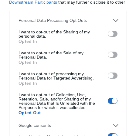
Downstream Participants
that may further disclose it to other
third parties.
Please note that this website/app uses one or more Google
Personal Data Processing Opt Outs
services and may gather and store information including but
not limited to your visit or usage behaviour. You may click to
I want to opt-out of the Sharing of my
personal data.
grant or deny consent to Google and its third-party tags to
Opted In
use your data for below specified purposes in below Google
consent section.
I want to opt-out of the Sale of my
Personal Data.
Opted In
I want to opt-out of processing my
Personal Data for Targeted Advertising.
Opted In
I want to opt-out of Collection, Use,
Retention, Sale, and/or Sharing of my
Personal Data that Is Unrelated with the
Purposes for which it was collected.
Opted Out
Όπως αναφέρουν οι πληροφορίες, ο 25χρονος
Google consents
οπαδός του Παναθηναϊκού ταυτοποιήθηκε από τις