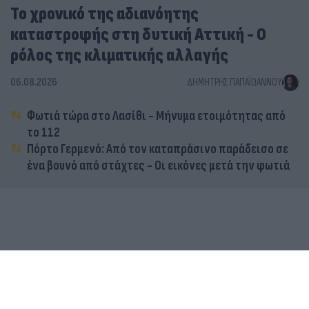
Το χρονικό της αδιανόητης
καταστροφής στη δυτική Αττική - Ο
ρόλος της κλιματικής αλλαγής
06.08.2026
ΔΗΜΉΤΡΗΣ ΠΑΠΑΪΩΆΝΝΟΥ
Φωτιά τώρα στο Λασίθι - Μήνυμα ετοιμότητας από
το 112
Πόρτο Γερμενό: Από τον καταπράσινο παράδεισο σε
ένα βουνό από στάχτες - Οι εικόνες μετά την φωτιά