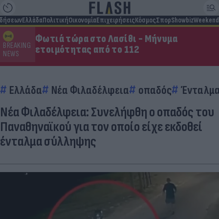
ιδήσεων
Ελλάδα
Πολιτική
Οικονομία
Επιχειρήσεις
Κόσμος
Σπορ
Showbiz
Weekend
Φωτιά τώρα στο Λασίθι - Μήνυμα
BREAKING
ετοιμότητας από το 112
NEWS
Ελλάδα
Νέα Φιλαδέλφεια
οπαδός
Ένταλμα
Νέα Φιλαδέλφεια: Συνελήφθη ο οπαδός του
Παναθηναϊκού για τον οποίο είχε εκδοθεί
ένταλμα σύλληψης