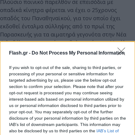
Πλούσιο ποινικό παρελθόν σε επεισόδια με
οπαδικά κίνητρα φέρεται να έχει ο 25χρονος
οπαδός του Παναθηναϊκού, για τον οποίο έχει
εκδοθεί ένταλμα σύλληψης από το πρωί της
Παρασκευής για τα αιματηρά γεγονότα στην Νέα
Φιλαδέλφεια με την άγρια δολοφονία του Μιχάλη
Κατσουρή.
Flash.gr -
Do Not Process My Personal Information
If you wish to opt-out of the sale, sharing to third parties, or
processing of your personal or sensitive information for
targeted advertising by us, please use the below opt-out
section to confirm your selection. Please note that after your
opt-out request is processed you may continue seeing
interest-based ads based on personal information utilized by
us or personal information disclosed to third parties prior to
your opt-out. You may separately opt-out of the further
disclosure of your personal information by third parties on the
IAB’s list of downstream participants. This information may
also be disclosed by us to third parties on the
IAB’s List of