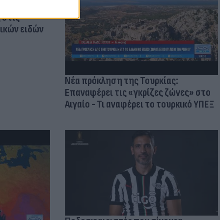
οικίδια! Οι
 στις
τικών ειδών
Νέα πρόκληση της Τουρκίας:
Επαναφέρει τις «γκρίζες ζώνες» στο
Αιγαίο - Τι αναφέρει το τουρκικό ΥΠΕΞ