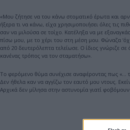
«Μου ζήτησε να του κάνω στοματικό έρωτα και αρνή
ήξερα τι να κάνω, είχα χρησιμοποιήσει όλες τις π
σαν να μιλούσα σε τοίχο. Κατέληξα να με εξαναγκά
πίσω μου, με το χέρι του στη μέση μου. Φώναζα ‘όχ
από 20 δευτερόλεπτα τελείωσε. Ο ίδιος γνώριζε σε 
κανένας τρόπος να τον σταματήσω».
Το φερόμενο θύμα συνέχισε αναφέροντας πως «… τ
Δεν ήθελα καν να αγγίζω τον εαυτό μου ντους. Εκε
Αρχικά δεν μίλησα στην αστυνομία γιατί φοβόμουν 