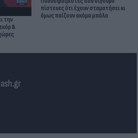
Ποδοσφαιριστές που σίγουρα
πίστευες ότι έχουν σταματήσει κι
όμως παίζουν ακόμα μπάλα
ι την
εκόρ &
 χώρες
lash.gr