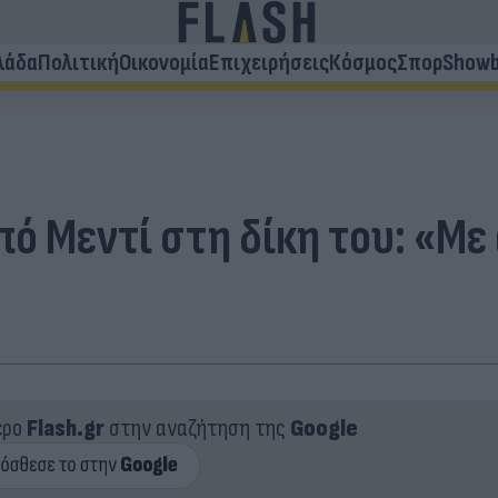
λάδα
Πολιτική
Οικονομία
Επιχειρήσεις
Κόσμος
Σπορ
Showb
πό Μεντί στη δίκη του: «Με
ερο
Flash.gr
στην αναζήτηση της
Google