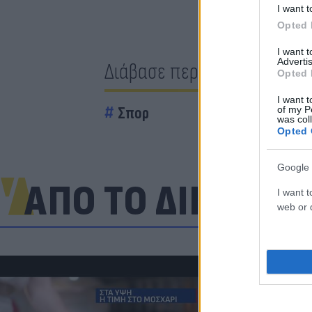
I want t
Opted 
I want 
Advertis
Διάβασε περισσότερα
Opted 
I want t
Σπορ
of my P
was col
Opted 
Google 
ΑΠΟ ΤΟ ΔΙΚΤΥΟ
I want t
web or d