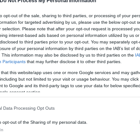
Do Not Process My Personal Information
to opt-out of the sale, sharing to third parties, or processing of your per
formation for targeted advertising by us, please use the below opt-out s
r selection. Please note that after your opt-out request is processed y
eing interest-based ads based on personal information utilized by us or
disclosed to third parties prior to your opt-out. You may separately opt-
losure of your personal information by third parties on the IAB’s list of
. This information may also be disclosed by us to third parties on the
IA
Participants
that may further disclose it to other third parties.
ν βιάστηκε και εκείνη απάντησε ξεκάθαρα «ναι», ε
 that this website/app uses one or more Google services and may gath
 να εννοηθεί πως ό,τι συνέβη έγινε συναινετικά η 
including but not limited to your visit or usage behaviour. You may click 
την πλευρά μου σε καμία στιγμή».
 to Google and its third-party tags to use your data for below specifi
ogle consent section.
ερο
Flash.gr
στην αναζήτηση της
Google
l Data Processing Opt Outs
o opt-out of the Sharing of my personal data.
In