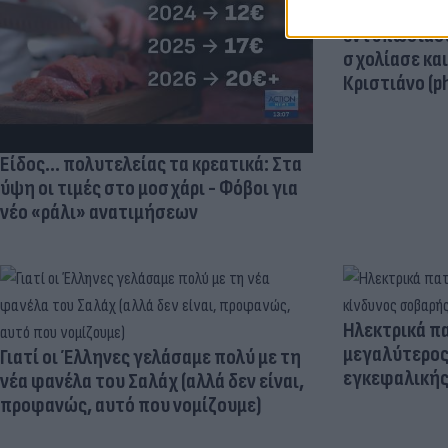
«Μια θεά για 
εντυπωσίασε
σχολίασε κα
Κριστιάνο (p
Είδος... πολυτελείας τα κρεατικά: Στα
ύψη οι τιμές στο μοσχάρι - Φόβοι για
νέο «ράλι» ανατιμήσεων
Ηλεκτρικά πα
μεγαλύτερος
Γιατί οι Έλληνες γελάσαμε πολύ με τη
εγκεφαλική
νέα φανέλα του Σαλάχ (αλλά δεν είναι,
προφανώς, αυτό που νομίζουμε)