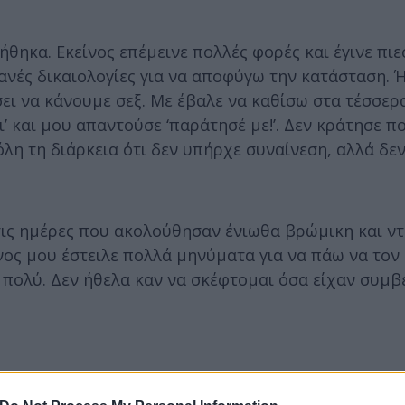
θηκα. Εκείνος επέμεινε πολλές φορές και έγινε πιε
ιθανές δικαιολογίες για να αποφύγω την κατάσταση.
σει να κάνουμε σεξ. Με έβαλε να καθίσω στα τέσσερ
ι’ και μου απαντούσε ‘παράτησέ με!’. Δεν κράτησε π
όλη τη διάρκεια ότι δεν υπήρχε συναίνεση, αλλά δε
ις ημέρες που ακολούθησαν ένιωθα βρώμικη και ν
ίνος μου έστειλε πολλά μηνύματα για να πάω να τον
πολύ. Δεν ήθελα καν να σκέφτομαι όσα είχαν συμβε