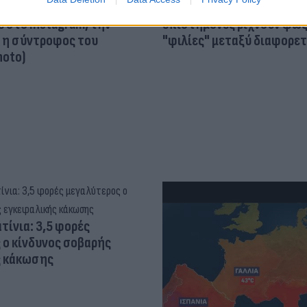
τον θεό» - Η κυρία Μέσι
Και οι μαϊμούδες έχουν κατ
 στο Instagram, την
επιστήμονες ρίχνουν φως
ι η σύντροφος του
"φιλίες" μεταξύ διαφορε
hoto)
τίνια: 3,5 φορές
 ο κίνδυνος σοβαρής
ς κάκωσης