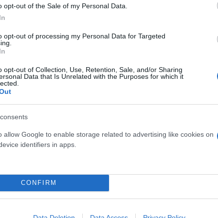
o opt-out of the Sale of my Personal Data.
In
to opt-out of processing my Personal Data for Targeted
ing.
In
o opt-out of Collection, Use, Retention, Sale, and/or Sharing
ersonal Data that Is Unrelated with the Purposes for which it
lected.
Out
consents
o allow Google to enable storage related to advertising like cookies on
evice identifiers in apps.
CONFIRM
Data Deletion
Data Access
Privacy Policy