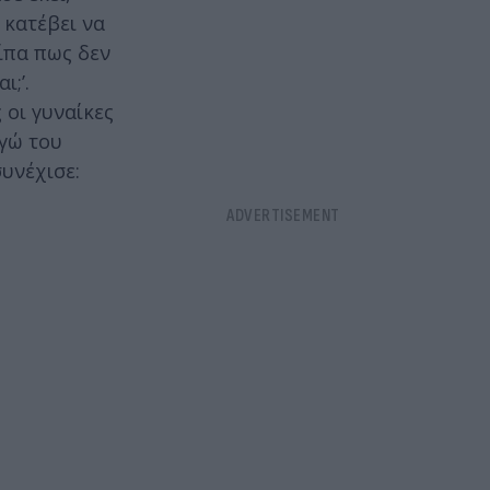
 κατέβει να
είπα πως δεν
ι;’.
 οι γυναίκες
εγώ του
υνέχισε: