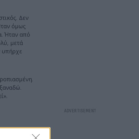
στικός. Δεν
 Ήταν όμως
α. Ήταν από
ολύ, μετά
ν υπήρχε
τροπιασμένη.
 ξαναδώ.
ί».