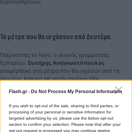
εμβολιασμένων.
Τα μέτρα που θα ισχύσουν από Δευτέρα
Παίρνοντας το λόγο, ο γενικός γραμματέας
Εμπορίου,
Σωτήρης Αναγνωστόπουλος
αναφέρθηκε στα μέτρα που θα ισχύουν από τη
Δευτέρα. Κάποια απ’ αυτά ισχύουν ήδη.
Flash.gr -
Do Not Process My Personal Information
Στους εσωτερικούς χώρους εστίασης μπαίνουν
μόνο οι εμβολιασμένοι
και
στους εξωτερικούς
If you wish to opt-out of the sale, sharing to third parties, or
χώρους και οι ανεμβολίαστοι, αλλά με rapid
processing of your personal or sensitive information for
targeted advertising by us, please use the below opt-out
test.
section to confirm your selection. Please note that after your
opt-out request is processed you may continue seeing