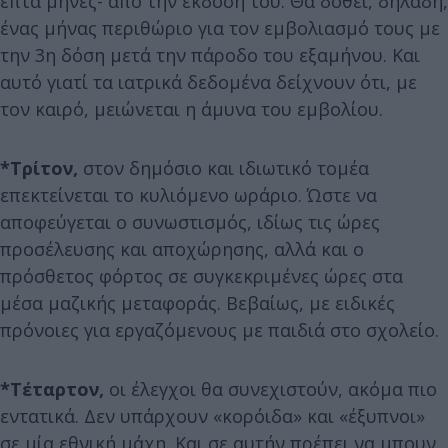
επτά μήνες- από την έκδοσή του. Θα δοθεί, δηλαδή,
ένας μήνας περιθώριο για τον εμβολιασμό τους με
την 3η δόση μετά την πάροδο του εξαμήνου. Και
αυτό γιατί τα ιατρικά δεδομένα δείχνουν ότι, με
τον καιρό, μειώνεται η άμυνα του εμβολίου.
*Τρίτον,
στον δημόσιο και ιδιωτικό τομέα
επεκτείνεται το κυλιόμενο ωράριο. Ώστε να
αποφεύγεται ο συνωστισμός, ιδίως τις ώρες
προσέλευσης και αποχώρησης, αλλά και ο
πρόσθετος φόρτος σε συγκεκριμένες ώρες στα
μέσα μαζικής μεταφοράς. Βεβαίως, με ειδικές
πρόνοιες για εργαζόμενους με παιδιά στο σχολείο.
*Τέταρτον,
οι έλεγχοι θα συνεχιστούν, ακόμα πιο
εντατικά. Δεν υπάρχουν «κορόιδα» και «έξυπνοι»
σε μία εθνική μάχη. Και σε αυτήν πρέπει να μπουν