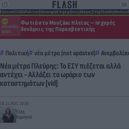
ιδήσεων
Ελλάδα
Πολιτική
Οικονομία
Επιχειρήσεις
Κόσμος
Σπορ
Showbiz
Weekend
Φωτιά στο Μουζάκι Ηλείας – Ισχυρές
BREAKING
δυνάμεις της Πυροσβεστικής
NEWS
Πολιτική
νέα μέτρα (not updated)
Ανεμβολία
Νέα μέτρα Πλεύρης: Το ΕΣΥ πιέζεται αλλά
αντέχει - Αλλάζει το ωράριο των
καταστημάτων [vid]
19.11.2021 10:15
Έλλη
Κομνηνού