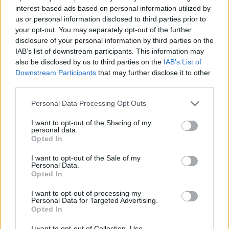
Στα καταστήματα λιανικού εμπορίου,
interest-based ads based on personal information utilized by
us or personal information disclosed to third parties prior to
κομμωτήρια, καταστήματα περιποίησης νυχιών
your opt-out. You may separately opt-out of the further
κτλ. οι ανεμβολίαστοι πολίτες μπαίνουν με rapid
disclosure of your personal information by third parties on the
test και οι εμβολιασμένοι ή νοσήσαντες με
IAB’s list of downstream participants. This information may
also be disclosed by us to third parties on the
IAB’s List of
επίδειξη πιστοποιητικού.
Downstream Participants
that may further disclose it to other
third parties.
Σε σούπερ μάρκετ, κρεοπωλεία, κάβες,
Please note that this website/app uses one or more Google
Personal Data Processing Opt Outs
φαρμακεία
και οι ανεμβολίαστοι μπορούν να
services and may gather and store information including but
μπαίνουν χωρίς τεστ,
αρκεί να τηρείται ο
not limited to your visit or usage behaviour. You may click to
I want to opt-out of the Sharing of my
personal data.
grant or deny consent to Google and its third-party tags to
κανόνας του ενός ατόμου αλλά 9 τ.μ.
Opted In
use your data for below specified purposes in below Google
consent section.
I want to opt-out of the Sale of my
Από τη Δευτέρα, για να αποφευχθεί ο συνωστισμός
Personal Data.
Opted In
στα ΜΜΜ και σε συνδυασμό με το
κυλιόμενο
ωράριο σε δημόσιο και ιδιωτικό τομέα
, ενώ
I want to opt-out of processing my
Personal Data for Targeted Advertising.
αλλάζει το ωράριο λειτουργίας στο λιανεμπόριο
Opted In
και
τα καταστήματα θα είναι ανοιχτά από τις
I want to opt-out of Collection, Use,