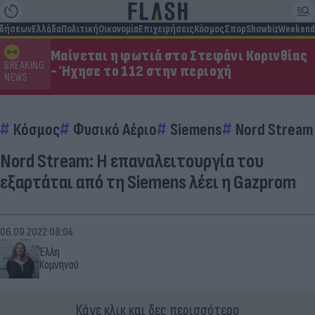
ιδήσεων
Ελλάδα
Πολιτική
Οικονομία
Επιχειρήσεις
Κόσμος
Σπορ
Showbiz
Weekend
Μαίνεται η φωτιά στο Στεφάνι Κορινθίας
BREAKING
- Ήχησε το 112 στην περιοχή
NEWS
Κόσμος
Φυσικό Αέριο
Siemens
Nord Stream
Nord Stream: Η επαναλειτουργία του
εξαρτάται από τη Siemens λέει η Gazprom
06.09.2022 08:04
Έλλη
Κομνηνού
Κάνε κλικ και δες περισσότερο