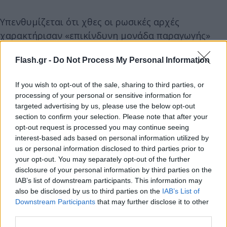
Υπενθυμίζεται ότι χθες οι ρωσικές αρχές
χαρακτήρισαν «επικίνδυνη μονάδα παραγωγής»
που δεν μπορεί να λειτουργεί νόμιμα, τον σταθμό
Flash.gr -
Do Not Process My Personal Information
συμπίεσης Πορτοβάγια, που στέλνει φυσικό αέριο
στη Γερμανία μέσω του αγωγού Nord Stream 1,
If you wish to opt-out of the sale, sharing to third parties, or
ανακοινώνοντας ουσιαστικά το κλείσιμο επ'
processing of your personal or sensitive information for
αόριστον της «στρόφιγγας» και κλιμακώνοντας τις
targeted advertising by us, please use the below opt-out
πιέσεις προς την Ευρώπη, που σπεύδει να
section to confirm your selection. Please note that after your
opt-out request is processed you may continue seeing
θωρακιστεί.
interest-based ads based on personal information utilized by
us or personal information disclosed to third parties prior to
your opt-out. You may separately opt-out of the further
Την ανακοίνωση αυτή έκανε την Δευτέρα ο
disclosure of your personal information by third parties on the
ενεργειακός κολοσσός Gazprom που δήλωσε ότι
IAB’s list of downstream participants. This information may
έλαβε προειδοποίηση από τις ρωσικές αρχές ότι ο
also be disclosed by us to third parties on the
IAB’s List of
σταθμός συμπίεσης Πορτοβάγια, δεν πληροί πλέον
Downstream Participants
that may further disclose it to other
third parties.
τις απαιτήσεις ασφαλείας.