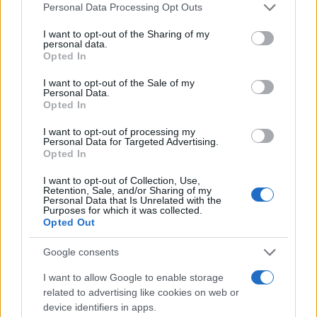
Please note that this website/app uses one or more Google
Personal Data Processing Opt Outs
services and may gather and store information including but
not limited to your visit or usage behaviour. You may click to
I want to opt-out of the Sharing of my
personal data.
grant or deny consent to Google and its third-party tags to
Opted In
use your data for below specified purposes in below Google
consent section.
I want to opt-out of the Sale of my
Personal Data.
Opted In
I want to opt-out of processing my
Personal Data for Targeted Advertising.
Opted In
I want to opt-out of Collection, Use,
Retention, Sale, and/or Sharing of my
Personal Data that Is Unrelated with the
Purposes for which it was collected.
Opted Out
Google consents
I want to allow Google to enable storage
related to advertising like cookies on web or
device identifiers in apps.