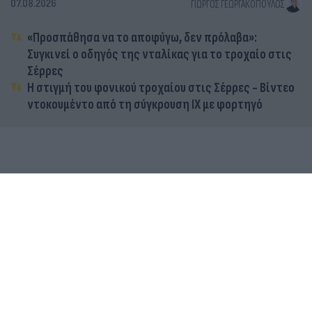
07.08.2026
ΓΙΏΡΓΟΣ ΓΕΩΡΓΑΚΌΠΟΥΛΟΣ
«Προσπάθησα να το αποφύγω, δεν πρόλαβα»:
Συγκινεί ο οδηγός της νταλίκας για το τροχαίο στις
Σέρρες
Η στιγμή του φονικού τροχαίου στις Σέρρες - Βίντεο
ντοκουμέντο από τη σύγκρουση ΙΧ με φορτηγό