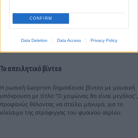
CONFIRM
Data Deletion
Data Access
Privacy Policy
Το απειλητικό βίντεο
H ρωσική Gazprom δημοσίευσε βίντεο με μουσική
υπόκρουση με τίτλο “Ο χειμώνας θα είναι μεγάλος”,
προφανώς θέλοντας να στείλει μήνυμα, για το
κλείσιμο της στρόφιγγας του φυσικού αερίου.