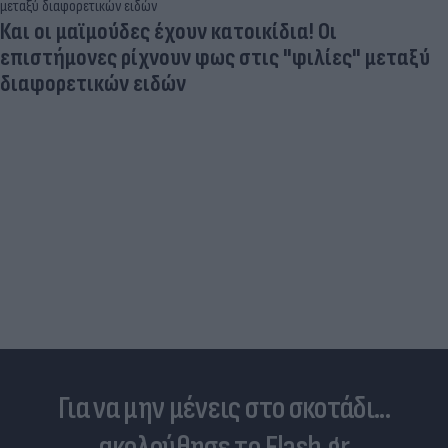
Παντρεύεται ο Ρονάλντο; Έγινε χαμός,
εμφανίστηκε άλλη νύφη και ο CR7… έπεσε κάτω
από τα γέλια (photo)
Για να μην μένεις στο σκοτάδι...
ακολούθησε το Flash.gr