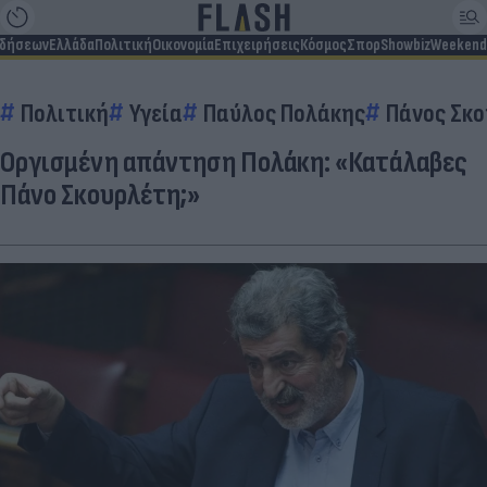
ιδήσεων
Ελλάδα
Πολιτική
Οικονομία
Επιχειρήσεις
Κόσμος
Σπορ
Showbiz
Weekend
Πολιτική
Υγεία
Παύλος Πολάκης
Πάνος Σκ
Οργισμένη απάντηση Πολάκη: «Κατάλαβες
Πάνο Σκουρλέτη;»