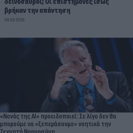
δεινόσαυροι; Οι επιστήμονες ίσως
βρήκαν την απάντηση
09.08.2026
«Νονός της AI» προειδοποιεί: Σε λίγο δεν θα
μπορούμε να «ξεπεράσουμε» νοητικά την
Τεχνητή Νοημοσύνη