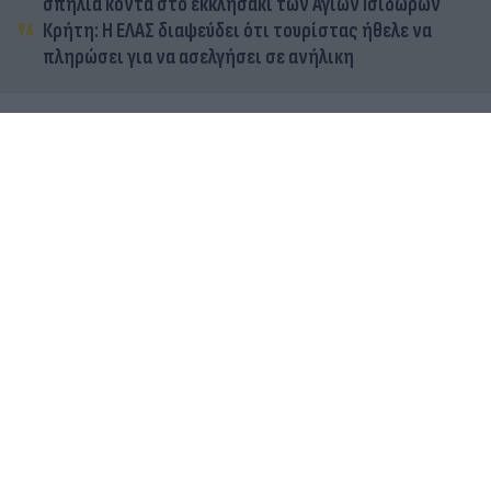
σπηλιά κοντά στο εκκλησάκι των Αγίων Ισιδώρων
Κρήτη: Η ΕΛΑΣ διαψεύδει ότι τουρίστας ήθελε να
πληρώσει για να ασελγήσει σε ανήλικη