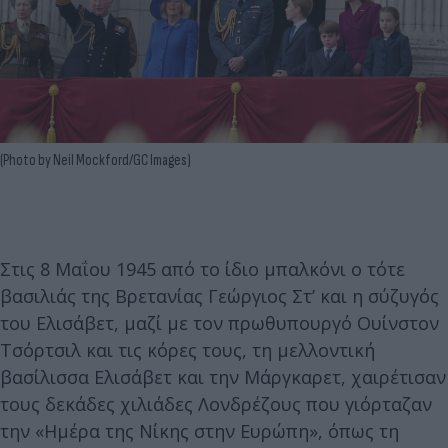
(Photo by Neil Mockford/GC Images)
Στις 8 Μαΐου 1945 από το ίδιο μπαλκόνι ο τότε
βασιλιάς της Βρετανίας Γεώργιος Στ’ και η σύζυγός
του Ελισάβετ, μαζί με τον πρωθυπουργό Ουίνστον
Τσόρτσιλ και τις κόρες τους, τη μελλοντική
βασίλισσα Ελισάβετ και την Μάργκαρετ, χαιρέτισαν
τους δεκάδες χιλιάδες Λονδρέζους που γιόρταζαν
την «Ημέρα της Νίκης στην Ευρώπη», όπως τη