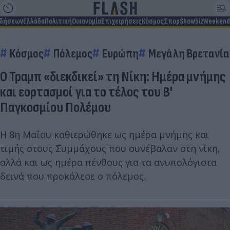
ιδήσεων
Ελλάδα
Πολιτική
Οικονομία
Επιχειρήσεις
Κόσμος
Σπορ
Showbiz
Weekend
Κόσμος
Πόλεμος
Ευρώπη
Μεγάλη Βρετανία
Ο Τραμπ «διεκδικεί» τη Νίκη: Ημέρα μνήμης
και εορτασμοί για το τέλος του Β'
Παγκοσμίου Πολέμου
Η 8η Μαΐου καθιερώθηκε ως ημέρα μνήμης και
τιμής στους Συμμάχους που συνέβαλαν στη νίκη,
αλλά και ως ημέρα πένθους για τα ανυπολόγιστα
δεινά που προκάλεσε ο πόλεμος.