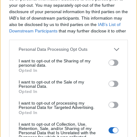
your opt-out. You may separately opt-out of the further
disclosure of your personal information by third parties on the
IAB’s list of downstream participants. This information may
also be disclosed by us to third parties on the
IAB’s List of
Downstream Participants
that may further disclose it to other
third parties.
Please note that this website/app uses one or more Google
Personal Data Processing Opt Outs
services and may gather and store information including but
not limited to your visit or usage behaviour. You may click to
I want to opt-out of the Sharing of my
personal data.
grant or deny consent to Google and its third-party tags to
Opted In
use your data for below specified purposes in below Google
consent section.
I want to opt-out of the Sale of my
Personal Data.
Opted In
Σε μια Ευρώπη που ανησυχεί, καθώς συνεχίζεται ο
πόλεμος στην Ουκρανία, «η ειρήνη δεν θα πρέπει
I want to opt-out of processing my
Personal Data for Targeted Advertising.
να θεωρηθεί ποτέ δεδομένη», είχε δηλώσει στις 9
Opted In
Απριλίου ο βασιλιάς Κάρολος απευθυνόμενος στο
I want to opt-out of Collection, Use,
ιταλικό κοινοβούλιο, αναφερόμενος «στην ηχώ
Retention, Sale, and/or Sharing of my
Personal Data that Is Unrelated with the
μιας εποχής η οποία ελπίζαμε διακαώς ότι ανήκει
Purposes for which it was collected.