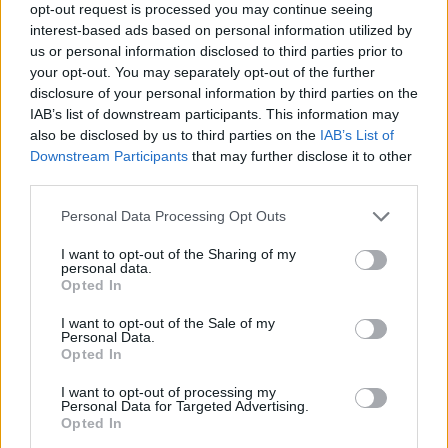
opt-out request is processed you may continue seeing
ο γιατρός του.
interest-based ads based on personal information utilized by
us or personal information disclosed to third parties prior to
your opt-out. You may separately opt-out of the further
Ο 79χρονος Δημοκρατικός πρόεδρος πιθανότητα
disclosure of your personal information by third parties on the
έχει την υποπαραλλαγή BA5 της Όμικρον,
IAB’s list of downstream participants. This information may
πρόσθεσε ο Ο΄Κόνορ.
also be disclosed by us to third parties on the
IAB’s List of
Downstream Participants
that may further disclose it to other
third parties.
Please note that this website/app uses one or more Google
Personal Data Processing Opt Outs
services and may gather and store information including but
not limited to your visit or usage behaviour. You may click to
I want to opt-out of the Sharing of my
personal data.
grant or deny consent to Google and its third-party tags to
Opted In
use your data for below specified purposes in below Google
consent section.
I want to opt-out of the Sale of my
Personal Data.
Opted In
I want to opt-out of processing my
Personal Data for Targeted Advertising.
Opted In