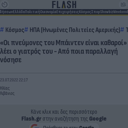
ιδήσεων
Ελλάδα
Πολιτική
Οικονομία
Επιχειρήσεις
Κόσμος
Σπορ
Showbiz
Weekend
Κόσμος
ΗΠΑ (Ηνωμένες Πολιτείες Αμερικής)
«Οι πνεύμονες του Μπάιντεν είναι καθαροί»
λέει ο γιατρός του - Από ποια παραλλαγή
νόσησε
23.07.2022 22:17
Ηλίας
Λιβάνιος
Κάνε κλικ και δες περισσότερο
Flash.gr
στην αναζήτηση της
Google