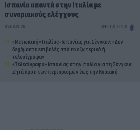
Ισπανία απαντά στην Ιταλία με
συνοριακούς ελέγχους
07.08.2026
ΧΡΉΣΤΟΣ ΤΈΛΙΟΣ
«Μετωπική» Ιταλίας-Ισπανίας για Σένγκεν: «Δεν
δεχόμαστε επιβολές από το εξωτερικό ή
τελεσίγραφα»
«Τελεσίγραφο» Ισπανίας στην Ιταλία για τη Σένγκεν:
Ζητά άρση των περιορισμών έως την Κυριακή