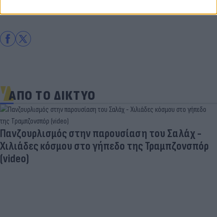
Αλέξης Τσίπρας
Γιάννης Οικονόμου
ΑΠΟ ΤΟ ΔΙΚΤΥΟ
Πανζουρλισμός στην παρουσίαση του Σαλάχ -
Χιλιάδες κόσμου στο γήπεδο της Τραμπζονσπόρ
(video)