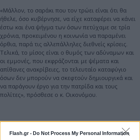
«Μάλλον, το σαράκι που τον τρώει είναι ότι θα
ήθελε, όσο κυβέρνησε, να είχε καταφέρει να κάνει
έστω και ένα ψήγμα των όσων πετύχαμε σε τρία
χρόνια, προκειμένου η κοινωνία να παραμένει
όρθια, παρά τις αλλεπάλληλες διεθνείς κρίσεις.
Τελικά, το μίσος είναι ο θυμός των αδύναμων και
οι εμμονές, που εκφράζονται με ψέματα και
απίθανες ανακρίβειες, το τελευταίο καταφύγιο
όσων δεν μπορούν να σκεφτούν δημιουργικά και
να παράγουν έργο για την πατρίδα και τους
πολίτες», πρόσθεσε ο κ. Οικονόμου.
Flash.gr -
Do Not Process My Personal Information