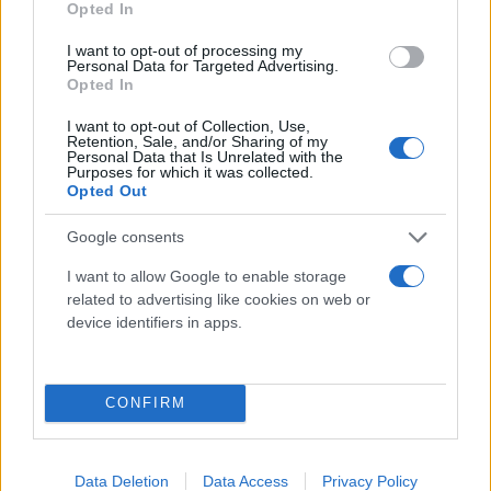
Opted In
I want to opt-out of processing my
Personal Data for Targeted Advertising.
Opted In
I want to opt-out of Collection, Use,
Retention, Sale, and/or Sharing of my
Personal Data that Is Unrelated with the
Purposes for which it was collected.
Κάνε κλικ και δες περισσότερο
Opted Out
Flash.gr
στην αναζήτηση της
Google
Google consents
I want to allow Google to enable storage
related to advertising like cookies on web or
device identifiers in apps.
Διάβασε περισσότερα
CONFIRM
Πολιτική
Κυριάκος Μητσοτάκης
Data Deletion
Data Access
Privacy Policy