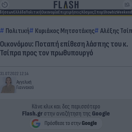
ιδήσεων
Ελλάδα
Πολιτική
Οικονομία
Επιχειρήσεις
Κόσμος
Σπορ
Showbiz
Weekend
Πολιτική
Κυριάκος Μητσοτάκης
Αλέξης Τσί
Οικονόμου: Ποταπή επίθεση λάσπης του κ.
Τσίπρα προς τον πρωθυπουργό
31.07.2022 12:14
Αγγελική
Γιαννακού
Κάνε κλικ και δες περισσότερο
Flash.gr
στην αναζήτηση της
Google