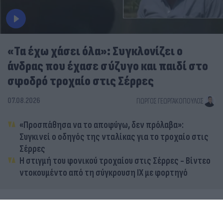
«Τα έχω χάσει όλα»: Συγκλονίζει ο
άνδρας που έχασε σύζυγο και παιδί στο
σφοδρό τροχαίο στις Σέρρες
07.08.2026
ΓΙΏΡΓΟΣ ΓΕΩΡΓΑΚΌΠΟΥΛΟΣ
«Προσπάθησα να το αποφύγω, δεν πρόλαβα»:
Συγκινεί ο οδηγός της νταλίκας για το τροχαίο στις
Σέρρες
Η στιγμή του φονικού τροχαίου στις Σέρρες - Βίντεο
ντοκουμέντο από τη σύγκρουση ΙΧ με φορτηγό