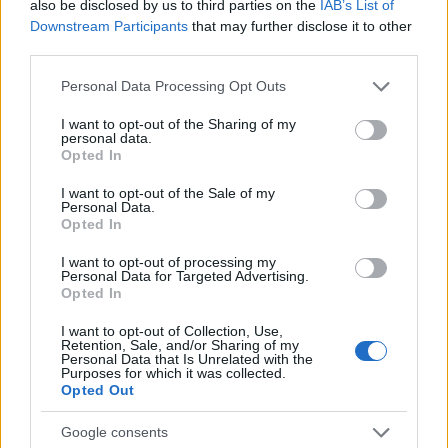
also be disclosed by us to third parties on the
IAB’s List of
Downstream Participants
that may further disclose it to other
third parties.
Please note that this website/app uses one or more Google
Personal Data Processing Opt Outs
services and may gather and store information including but
not limited to your visit or usage behaviour. You may click to
I want to opt-out of the Sharing of my
personal data.
grant or deny consent to Google and its third-party tags to
Opted In
use your data for below specified purposes in below Google
consent section.
I want to opt-out of the Sale of my
Personal Data.
Opted In
Ημέρα 2 – Λύσεις, Αγορές & Καινοτομία
I want to opt-out of processing my
Personal Data for Targeted Advertising.
Opted In
Η δεύτερη ημέρα άνοιξε με τον Υφυπουργό
Περιβάλλοντος και Ενέργειας, κ.
Νίκο Τσάφο
, ο
I want to opt-out of Collection, Use,
Retention, Sale, and/or Sharing of my
οποίος εστίασε στην ελληνική ενεργειακή αγορά, τη
Personal Data that Is Unrelated with the
Purposes for which it was collected.
σχέση με την ΕΕ και το μέλλον των ερευνών
Opted Out
υδρογονανθράκων. Σε επόμενο πάνελ σχετικά με
Google consents
την ενσωμάτωση των ΑΠΕ οι ομιλητές