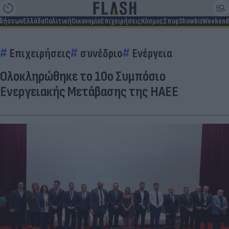
ιδήσεων
Ελλάδα
Πολιτική
Οικονομία
Επιχειρήσεις
Κόσμος
Σπορ
Showbiz
Weekend
Επιχειρήσεις
συνέδριο
Ενέργεια
Oλοκληρώθηκε το 10ο Συμπόσιο
Ενεργειακής Μετάβασης της HAEE