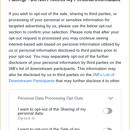
If you wish to opt-out of the sale, sharing to third parties, or
Ο Πύρρος Δήμας έζησε έντονα τον αγώνα της Μάτι
processing of your personal or sensitive information for
Ρότζερς, η οποία αγωνιζόταν στον τελικό των 87
targeted advertising by us, please use the below opt-out
κιλών.
section to confirm your selection. Please note that after your
opt-out request is processed you may continue seeing
interest-based ads based on personal information utilized by
Συγκεκριμένα η Αμερικανίδα πρωταθλήτρια
us or personal information disclosed to third parties prior to
your opt-out. You may separately opt-out of the further
ξεκίνησε καλά με επιτυχημένη προσπάθεια στα 108
disclosure of your personal information by third parties on the
κιλά στο αρασέ, ωστόσο στη συνέχεια απέτυχε
IAB’s list of downstream participants. This information may
τόσο στα 111 όσο και στα 112 κιλά.
also be disclosed by us to third parties on the
IAB’s List of
Downstream Participants
that may further disclose it to other
third parties.
Please note that this website/app uses one or more Google
Personal Data Processing Opt Outs
services and may gather and store information including but
not limited to your visit or usage behaviour. You may click to
I want to opt-out of the Sharing of my
personal data.
grant or deny consent to Google and its third-party tags to
Opted In
use your data for below specified purposes in below Google
consent section.
I want to opt-out of the Sale of my