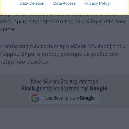
Data Deletion
Data Access
Privacy Policy
Στην τελευταία προσπάθεια, αρχικά σήκωσε τα
κιλά, όμως η προσπάθεια της ακυρώθηκε από τους
κριτές.
Η απόφαση των κριτών προκάλεσε την έκρηξη του
Πύρρου Δήμα, ο οποίος χτύπησε με γροθιά τον
τοίχο που στεκόταν.
Κάνε κλικ και δες περισσότερο
Flash.gr
στην αναζήτηση της
Google