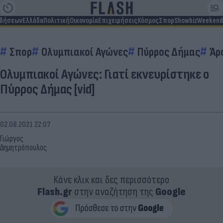
ιδήσεων
Ελλάδα
Πολιτική
Οικονομία
Επιχειρήσεις
Κόσμος
Σπορ
Showbiz
Weekend
Σπορ
Ολυμπιακοί Αγώνες
Πύρρος Δήμας
Άρ
Ολυμπιακοί Αγώνες: Γιατί εκνευρίστηκε ο
Πύρρος Δήμας [vid]
02.08.2021 22:07
Γιώργος
Δημητρόπουλος
Κάνε κλικ και δες περισσότερο
Flash.gr
στην αναζήτηση της
Google