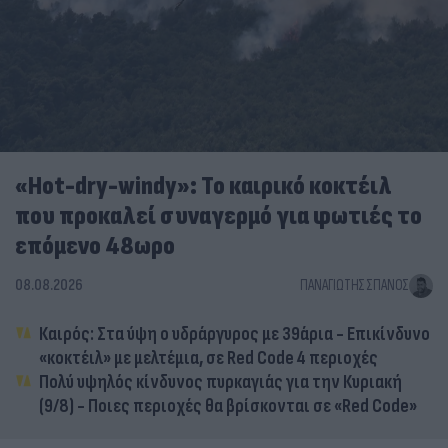
«Hot-dry-windy»: Το καιρικό κοκτέιλ
που προκαλεί συναγερμό για φωτιές το
επόμενο 48ωρο
08.08.2026
ΠΑΝΑΓΙΏΤΗΣ ΣΠΑΝΌΣ
Καιρός: Στα ύψη ο υδράργυρος με 39άρια - Επικίνδυνο
«κοκτέιλ» με μελτέμια, σε Red Code 4 περιοχές
Πολύ υψηλός κίνδυνος πυρκαγιάς για την Κυριακή
(9/8) - Ποιες περιοχές θα βρίσκονται σε «Red Code»