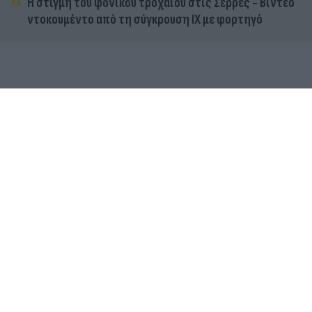
Η στιγμή του φονικού τροχαίου στις Σέρρες - Βίντεο
ντοκουμέντο από τη σύγκρουση ΙΧ με φορτηγό