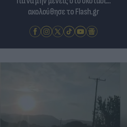
Για να μην μένεις στο σκοτάδι...
ακολούθησε το Flash.gr