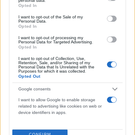
personal data.
grant or deny consent to Google and its third-party tags to
Opted In
use your data for below specified purposes in below Google
consent section.
I want to opt-out of the Sale of my
Personal Data.
Opted In
I want to opt-out of processing my
Personal Data for Targeted Advertising.
Opted In
I want to opt-out of Collection, Use,
Retention, Sale, and/or Sharing of my
Personal Data that Is Unrelated with the
Ουσιαστικά έχει αρχίσει η αντίστροφη μέτρηση για
Purposes for which it was collected.
Opted Out
να ενταχθεί ξανά πλήρως στον Ολυμπιακό. Το
πιθανότερο αυτό είναι να συμβεί το Σάββατο. Και
Google consents
μάλιστα σύμφωνα με τις πληροφορίες που
I want to allow Google to enable storage
υπάρχουν θα πάρει και το Νο7. Θυμίζουμε πως ο
related to advertising like cookies on web or
Φορτούνης είχε τεθεί τελείως εκτός των πλάνων
device identifiers in apps.
της ομάδας από τον Ιούνιο, όμως το τελευταίο
διάστημα βρέθηκε ξανά η χρυσή τομή για να
CONFIRM