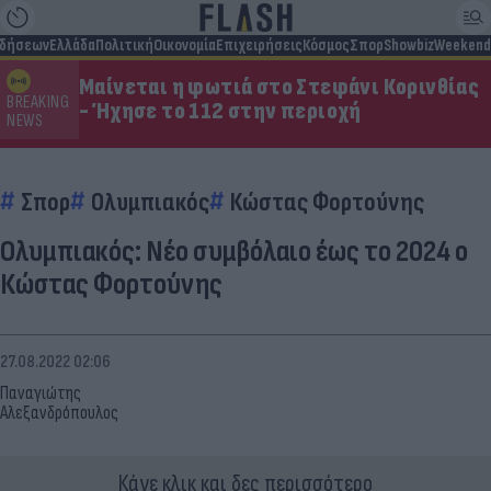
ιδήσεων
Ελλάδα
Πολιτική
Οικονομία
Επιχειρήσεις
Κόσμος
Σπορ
Showbiz
Weekend
Μαίνεται η φωτιά στο Στεφάνι Κορινθίας
BREAKING
- Ήχησε το 112 στην περιοχή
NEWS
Σπορ
Ολυμπιακός
Κώστας Φορτούνης
Ολυμπιακός: Νέο συμβόλαιο έως το 2024 ο
Κώστας Φορτούνης
27.08.2022 02:06
Παναγιώτης
Αλεξανδρόπουλος
Κάνε κλικ και δες περισσότερο