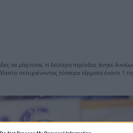
άδες να μάχονται. Η δεύτερη περίοδος άνηκε δικαίω
λεπτο πετυχαίνοντας τέσσερα τέρματα έναντι 1 τη