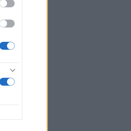
ν της