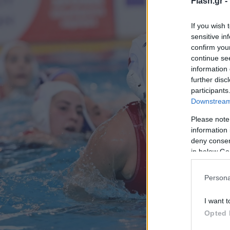
Flash.gr -
If you wish 
sensitive in
confirm you
continue se
information 
further disc
participants
Downstream 
Please note
information 
deny consent
in below Go
Persona
I want t
Opted 