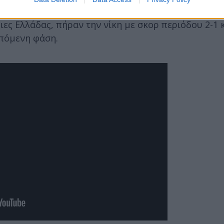
ιες Ελλάδας, πήραν την νίκη με σκορ περιόδου 2-1 
επόμενη φάση.