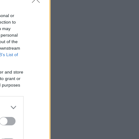
sonal or
ection to
ou may
 personal
out of the
 downstream
B’s List of
er and store
to grant or
ed purposes