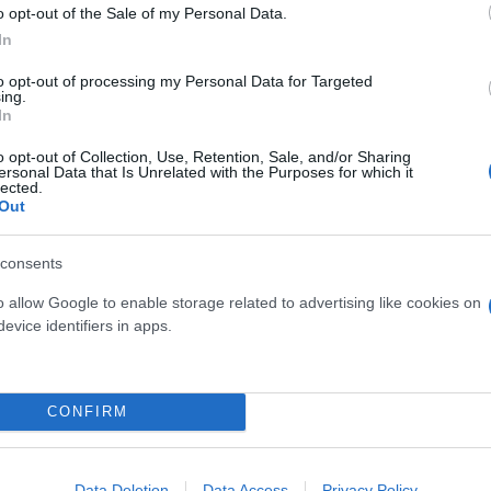
o opt-out of the Sale of my Personal Data.
In
to opt-out of processing my Personal Data for Targeted
ing.
In
ο πετυχαίνοντας 3 γκολ, αλλά οι «ερυθρόλευκες» δε
o opt-out of Collection, Use, Retention, Sale, and/or Sharing
και πέτυχαν και αυτές τρία γκολ.
ersonal Data that Is Unrelated with the Purposes for which it
lected.
Out
consents
o allow Google to enable storage related to advertising like cookies on
evice identifiers in apps.
CONFIRM
Data Deletion
Data Access
Privacy Policy