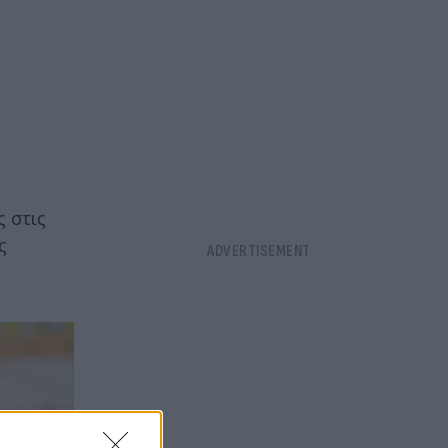
ς στις
ς