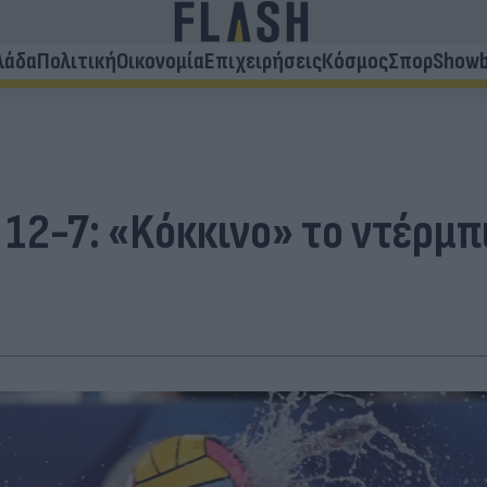
λάδα
Πολιτική
Οικονομία
Επιχειρήσεις
Κόσμος
Σπορ
Showb
12-7: «Kόκκινο» το ντέρμπ