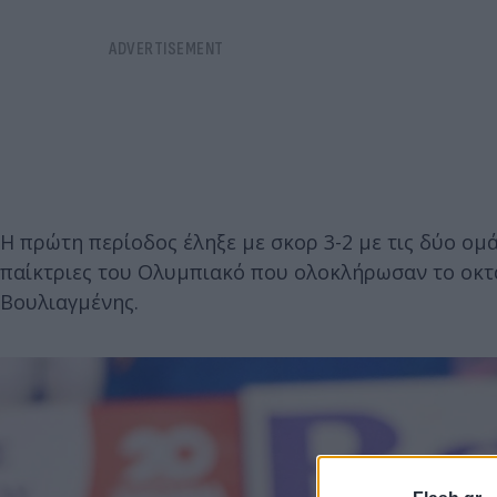
Η πρώτη περίοδος έληξε με σκορ 3-2 με τις δύο ομ
παίκτριες του Ολυμπιακό που ολοκλήρωσαν το οκτά
Βουλιαγμένης.