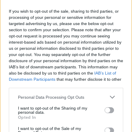
If you wish to opt-out of the sale, sharing to third parties, or
processing of your personal or sensitive information for
targeted advertising by us, please use the below opt-out
section to confirm your selection. Please note that after your
opt-out request is processed you may continue seeing
interest-based ads based on personal information utilized by
us or personal information disclosed to third parties prior to
your opt-out. You may separately opt-out of the further
disclosure of your personal information by third parties on the
IAB’s list of downstream participants. This information may
also be disclosed by us to third parties on the
IAB’s List of
Downstream Participants
that may further disclose it to other
third parties.
Please note that this website/app uses one or more Google
Personal Data Processing Opt Outs
services and may gather and store information including but
Ένα βασικό προτέρημα της online εκπαίδευσης
not limited to your visit or usage behaviour. You may click to
I want to opt-out of the Sharing of my
personal data.
grant or deny consent to Google and its third-party tags to
είναι η εξοικονόμηση τόσο χρόνου, όσο και
Opted In
use your data for below specified purposes in below Google
χρημάτων. Ο χρόνος που απαιτείται για τη
consent section.
I want to opt-out of the Sale of my