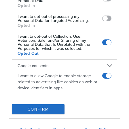
μετάβαση στο χώρο διδασκαλίας μπορεί πια να
Personal Data.
Opted In
χρησιμοποιηθεί με πολλούς τρόπους, πολύ πιο
χρήσιμους. Επίσης, μηδενίζονται τα έξοδα
I want to opt-out of processing my
Personal Data for Targeted Advertising.
μετακίνησης του μαθητή και του κηδεμόνα του,
Opted In
είτε αυτά αφορούν τα καύσιμα για τη μεταφορά,
I want to opt-out of Collection, Use,
είτε τα εισιτήρια της συγκοινωνίας. Αν ο χρόνος
Retention, Sale, and/or Sharing of my
Personal Data that Is Unrelated with the
είναι χρήμα λοιπόν, τα online μαθήματα μας
Purposes for which it was collected.
Opted Out
συμφέρουν και μάλιστα πολύ!
Google consents
Ευκολότερη συγκέντρωση,
I want to allow Google to enable storage
μεγαλύτερη επιτυχία
related to advertising like cookies on web or
device identifiers in apps.
Μεγάλο ποσοστό των ανθρώπων δυσκολεύεται
υπερβολικά να συγκεντρωθεί εάν το περιβάλλον
CONFIRM
στο οποίο βρίσκεται δεν πληροί τις κατάλληλες
προϋποθέσεις. Η ησυχία, η άνεση, ο κατάλληλος