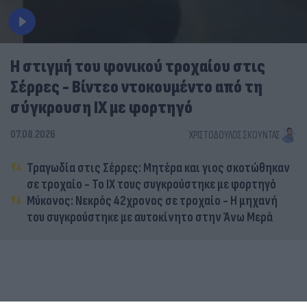
Η στιγμή του φονικού τροχαίου στις
Σέρρες - Βίντεο ντοκουμέντο από τη
σύγκρουση ΙΧ με φορτηγό
07.08.2026
ΧΡΙΣΤΌΔΟΥΛΟΣ ΣΚΟΎΝΤΑΣ
Τραγωδία στις Σέρρες: Μητέρα και γιος σκοτώθηκαν
σε τροχαίο - Το ΙΧ τους συγκρούστηκε με φορτηγό
Μύκονος: Νεκρός 42χρονος σε τροχαίο - Η μηχανή
του συγκρούστηκε με αυτοκίνητο στην Άνω Μερά