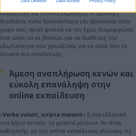
Data Deletion
Data Access
Privacy Policy
φωτισμός είναι μερικά από τα απαραίτητα για την
ουσιαστική και εύκολη εκμάθηση. Η προσοχή
διασπάται πολύ δυσκολότερα εάν βρίσκεσαι στον
χώρο σου, αρκεί φυσικά να τον έχεις διαμορφώσει
έτσι ώστε να σε βολεύει και να διαθέτεις την
ιδιωτικότητα που χρειάζεσαι για να είσαι όσο το
δυνατό πιο αποδοτικός.
Άμεση αναπλήρωση κενών και
εύκολη επανάληψη στην
online εκπαίδευση
«
Verba volant, scripta manent
» ή στα ελληνικά
«
τα λόγια πετούν, τα γραπτά μένουν»
. Αν είσαι
καθηγητής, με την online εκπαίδευση γλίτωσες τις