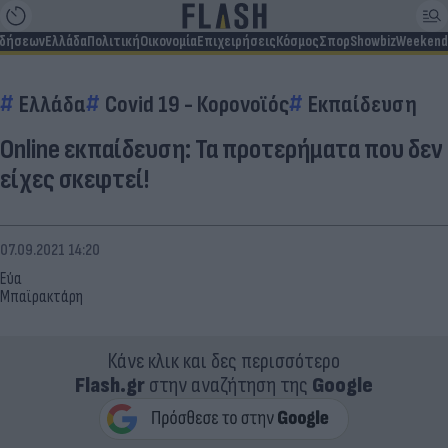
ιδήσεων
Ελλάδα
Πολιτική
Οικονομία
Επιχειρήσεις
Κόσμος
Σπορ
Showbiz
Weekend
Ελλάδα
Covid 19 - Κορονοϊός
Εκπαίδευση
Online εκπαίδευση: Τα προτερήματα που δεν
είχες σκεφτεί!
07.09.2021 14:20
Εύα
Μπαϊρακτάρη
Κάνε κλικ και δες περισσότερο
Flash.gr
στην αναζήτηση της
Google