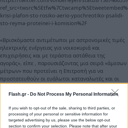
https://twitter.com/vonderleyen/status/156746035
ref_src=twsrc%5Etfw%7Ctwcamp%5Etweetembed%7
krisi-plafon-sto-rosiko-aerio-ypochreotiko-psalidi-
sto-reyma-proteinei-i-komision%2F
«Βρισκόμαστε αντιμέτωποι με αστρονομικές τιμές
ηλεκτρικής ενέργειας για νοικοκυριά και
επιχειρήσεις και με τεράστια αστάθεια της
αγοράς», είπε , παρουσιάζοντας μια σειρά «άμεσων
μέτρων» που προτείνει η Επιτροπή για να
προστατευθούν οι ευάλωτοι καταναλωτές και οι
επιχειρήσεις:
Flash.gr -
Do Not Process My Personal Information
Πρώτον, η Επιτροπή προτείνει μια
«έξυπνη
If you wish to opt-out of the sale, sharing to third parties, or
εξοικονόμηση ηλεκτρικής ενέργειας»,
δηλαδή
processing of your personal or sensitive information for
«έναν υποχρεωτικό στόχο για τη μείωση της
targeted advertising by us, please use the below opt-out
χρήσης ηλεκτρικής ενέργειας στις ώρες αιχμής».
section to confirm your selection. Please note that after your