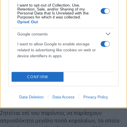
απροσδόκητα κέρδη των εταιρειών ορυκτών
I want to opt-out of Collection, Use,
Retention, Sale, and/or Sharing of my
καυσίμων.
Οι εταιρείες πετρελαίου και φυσικού
Personal Data that Is Unrelated with the
Purposes for which it was collected.
αερίου έχουν επίσης τεράστια κέρδη. Ως εκ τούτου,
Opted Out
η Επιτροπή θα προτείνει συνεισφορά αλληλεγγύης
για τις εταιρείες ορυκτών καυσίμων. Τα κράτη μέλη
Google consents
θα πρέπει να επενδύσουν αυτά τα έσοδα για να
I want to allow Google to enable storage
στηρίξουν τα ευάλωτα νοικοκυριά και να
related to advertising like cookies on web or
device identifiers in apps.
επενδύσουν σε καθαρές εγχώριες πηγές ενέργειας.
Τέταρτον, η Επιτροπή προτείνει τη διευκόλυνση
CONFIRM
της ρευστότητας από τα κράτη-μέλη για τις
εταιρείες ενέργειας. Οι ενεργειακές εταιρείες
κοινής ωφέλειας πρέπει να υποστηριχθούν για να
Data Deletion
Data Access
Privacy Policy
αντιμετωπίσουν την αστάθεια των αγορών.
Ζητείται επί του παρόντος να παράσχουν
απροσδόκητα μεγάλα ποσά κεφαλαίων, τα οποία