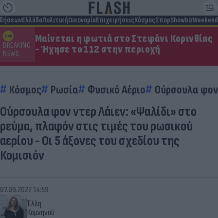
ιδήσεων
Ελλάδα
Πολιτική
Οικονομία
Επιχειρήσεις
Κόσμος
Σπορ
Showbiz
Weekend
Μαίνεται η φωτιά στο Στεφάνι Κορινθίας
BREAKING
- Ήχησε το 112 στην περιοχή
NEWS
Κόσμος
Ρωσία
Φυσικό Αέριο
Ούρσουλα φον 
Ούρσουλα φον ντερ Λάιεν: «Ψαλίδι» στο
ρεύμα, πλαφόν στις τιμές του ρωσικού
αερίου - Οι 5 άξονες του σχεδίου της
Κομισιόν
07.09.2022 14:59
Έλλη
Κομνηνού