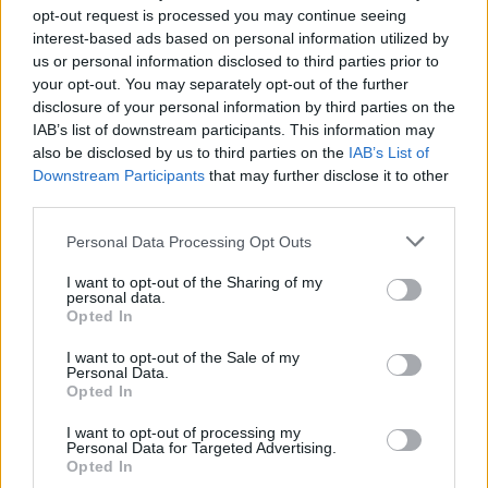
opt-out request is processed you may continue seeing
«Θα συνεργαστούμε στενά με τα κράτη μέλη για να
interest-based ads based on personal information utilized by
το πετύχουμε αυτό», σημείωσε η Ούρσουλα φον
us or personal information disclosed to third parties prior to
ντερ Λάιεν.
your opt-out. You may separately opt-out of the further
disclosure of your personal information by third parties on the
IAB’s list of downstream participants. This information may
Δεύτερον, η Επιτροπή προτείνει
ανώτατο όριο
also be disclosed by us to third parties on the
IAB’s List of
στα έσοδα των εταιρειών που παράγουν
Downstream Participants
that may further disclose it to other
third parties.
ηλεκτρική ενέργεια με χαμηλό κόστος.
Οι πηγές
ενέργειας με χαμηλές εκπομπές άνθρακα
Please note that this website/app uses one or more Google
Personal Data Processing Opt Outs
αποφέρουν απροσδόκητα έσοδα, τα οποία δεν
services and may gather and store information including but
not limited to your visit or usage behaviour. You may click to
I want to opt-out of the Sharing of my
αντικατοπτρίζουν το κόστος παραγωγής τους. «Θα
personal data.
grant or deny consent to Google and its third-party tags to
Opted In
προτείνουμε την εκ νέου διοχέτευση αυτών των
use your data for below specified purposes in below Google
απροσδόκητων κερδών για να υποστηρίξουμε
consent section.
I want to opt-out of the Sale of my
Personal Data.
ευάλωτα άτομα και εταιρείες να προσαρμοστούν»,
Opted In
τόνισε η Πρόεδρος της Επιτροπής.
I want to opt-out of processing my
Personal Data for Targeted Advertising.
Opted In
Τρίτον,
το ίδιο πρέπει να ισχύει και για τα