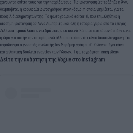
χάνουν τα σπίτια τους για την πατρίδα τους. Τις φωτογραφίες τράβηξε η Άννι
Λέιμποβιτς, η κορυφαία φωτογράφος στον κόσμο, η οποία φημίζεται για τα
προφίλ διασημοτήτων της. Το φωτογραφικό editorial, που επιμελήθηκε η
διάσημη φωτογράφος Αννα Λίμποβιτς, και όλη η ιστορία γύρω από το ζεύγος
Ζελένσκι
προκάλεσε αντιδράσεις στο κοινό
. Κάποιοι πιστεύουν ότι δεν είναι
η ώρα για αυτήν την ιστορία, ενώ άλλοι πιστεύουν ότι είναι δικαιολογημένη. Για
παράδειγμα ο γνωστός αναλυτής Ίαν Μπρέμερ γράφει «Ο Ζελένσκι έχει κάνει
καταπληκτική δουλειά εναντίον των Ρώσων. Η φωτογράφιση: κακή ιδέα».
Δείτε την ανάρτηση της Vogue στο Instagram