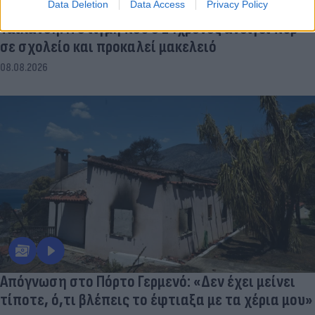
Data Deletion
Data Access
Privacy Policy
Ταϊλάνδη: Η στιγμή που ο 14χρονος ανοίγει πυρ
σε σχολείο και προκαλεί μακελειό
08.08.2026
Απόγνωση στο Πόρτο Γερμενό: «Δεν έχει μείνει
τίποτε, ό,τι βλέπεις το έφτιαξα με τα χέρια μου»