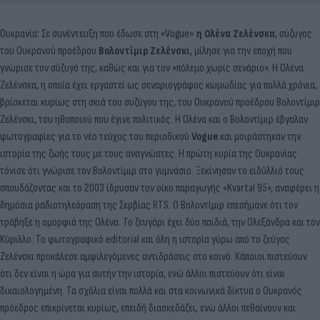
Ουκρανία: Σε συνέντευξη που έδωσε στη «Vogue»
η Ολένα Ζελένσκα
, σύζυγος
του Ουκρανού προέδρου
Βολοντίμιρ Ζελένσκι
, μίλησε για την εποχή που
γνώρισε τον σύζυγό της, καθώς και για τον «πόλεμο χωρίς σενάριο». Η Ολένα
Ζελένσκα, η οποία έχει εργαστεί ως σεναριογράφος κωμωδίας για πολλά χρόνια,
βρίσκεται κυρίως στη σκιά του συζύγου της, του Ουκρανού προέδρου Βολοντίμιρ
Ζελένσκι, του ηθοποιού που έγινε πολιτικός. Η Ολένα και ο Βολοντίμιρ έβγαλαν
φωτογραφίες για το νέο τεύχος του περιοδικού
Vogue
και μοιράστηκαν την
ιστορία της ζωής τους με τους αναγνώστες. Η πρώτη κυρία της Ουκρανίας
τόνισε ότι γνώρισε τον Βολοντίμιρ στο γυμνάσιο. Ξεκίνησαν το ειδύλλιό τους
σπουδάζοντας και το 2003 ίδρυσαν τον οίκο παραγωγής «Kvartal 95», αναφέρει η
δημόσια ραδιοτηλεόραση της Σερβίας RTS. Ο Βολοντίμιρ επεσήμανε ότι τον
τράβηξε η ομορφιά της Ολένα. Το ζευγάρι έχει δύο παιδιά, την Ολεξάνδρα και τον
Κύριλλο. Το φωτογραφικό editorial και όλη η ιστορία γύρω από το ζεύγος
Ζελένσκι προκάλεσε αμφιλεγόμενες αντιδράσεις στο κοινό. Κάποιοι πιστεύουν
ότι δεν είναι η ώρα για αυτήν την ιστορία, ενώ άλλοι πιστεύουν ότι είναι
δικαιολογημένη. Τα σχόλια είναι πολλά και στα κοινωνικά δίκτυα ο Ουκρανός
πρόεδρος επικρίνεται κυρίως, επειδή διασκεδάζει, ενώ άλλοι πεθαίνουν και