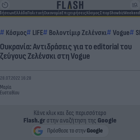
ιδήσεων
Ελλάδα
Πολιτική
Οικονομία
Επιχειρήσεις
Κόσμος
Σπορ
Showbiz
Weekend
Κόσμος
LIFE
Βολοντίμιρ Ζελένσκι
Vogue
S
Oυκρανία: Αντιδράσεις για το editorial του
ζεύγους Ζελένσκι στη Vogue
28.07.2022 16:28
Μαρία
Ευσταθίου
Κάνε κλικ και δες περισσότερο
Flash.gr
στην αναζήτηση της
Google