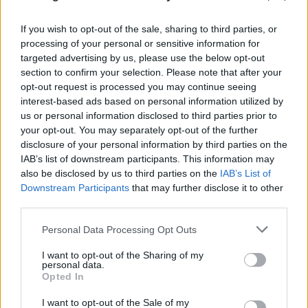
If you wish to opt-out of the sale, sharing to third parties, or
processing of your personal or sensitive information for
targeted advertising by us, please use the below opt-out
section to confirm your selection. Please note that after your
opt-out request is processed you may continue seeing
interest-based ads based on personal information utilized by
us or personal information disclosed to third parties prior to
your opt-out. You may separately opt-out of the further
disclosure of your personal information by third parties on the
IAB’s list of downstream participants. This information may
also be disclosed by us to third parties on the
IAB’s List of
Σε επιφυλακή ο κρατικός μηχανισμός για
Downstream Participants
that may further disclose it to other
νέο κύμα ισχυρών ανέμων - Συνεδρίασε η
third parties.
Επιτροπή Κινδύνου
Please note that this website/app uses one or more Google
Personal Data Processing Opt Outs
services and may gather and store information including but
08.08.2026
not limited to your visit or usage behaviour. You may click to
I want to opt-out of the Sharing of my
personal data.
grant or deny consent to Google and its third-party tags to
Opted In
use your data for below specified purposes in below Google
consent section.
I want to opt-out of the Sale of my