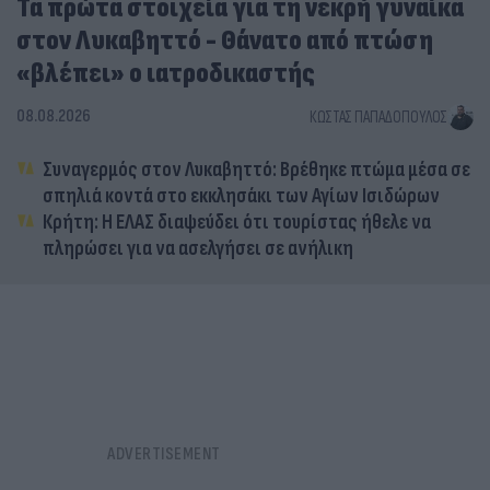
Τα πρώτα στοιχεία για τη νεκρή γυναίκα
στον Λυκαβηττό - Θάνατο από πτώση
«βλέπει» ο ιατροδικαστής
08.08.2026
ΚΏΣΤΑΣ ΠΑΠΑΔΌΠΟΥΛΟΣ
Συναγερμός στον Λυκαβηττό: Βρέθηκε πτώμα μέσα σε
σπηλιά κοντά στο εκκλησάκι των Αγίων Ισιδώρων
Κρήτη: Η ΕΛΑΣ διαψεύδει ότι τουρίστας ήθελε να
πληρώσει για να ασελγήσει σε ανήλικη