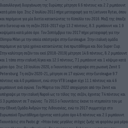
διασυλλογική διοργάνωση της Ευρώπης μέτρησε 6.6 πόντους και 2.2 ριμπάουντ
κατά μέσο όρο. Στις 2 Ιουλίου 2015 πήρε μεταγραφή για τη Lietuvos Rytas, όπου
και παρέμεινε για μία διετία κατακτώντας το Κύπελλο του 2016. Μαζί της έπαιξε
στο Eurocup και τη σεζόν 2016-2017 είχε 13.2 πόντους, 8.3. ριμπάουντ και 1.9
κοψίματα κατά μέσο όρο. Τον Σεπτέμβριο του 2017 πήρε μεταγραφή για την
Olimpia Milan με την οποία επέστρεψε στην Euroleague. Στην ιταλική ομάδα
παράμεινε για τρία χρόνια κατακτώντας ένα πρωτάθλημα και δύο Super Cup.
Στην καλύτερη σεζόν του εκεί (2018-2019) μέτρησε 14.8 πόντους, 8.2 ριμπάουντ
και 1 τάπα στην ιταλική λίγκα και 12.5 πόντους, 7.1 ριμπάουντ και 1 κόψιμο κατά
μέσο όρο. Στις 10 Ιουλίου 2020, ο Γκουντάιτις υπέγραψε στη ρωσική Zenit S
Petersburg. Τη σεζόν 2020-21, μέτρησε σε 17 αγώνες στην Euroleague 9.7
πόντους και 4.0 ριμπάουντ, ενώ στην VTB League είχε 11.1 πόντους και 4.6
ριμπάουντ ανά αγώνα. Τον Μάρτιο του 2022 αποχώρησε από την Zenit και
υπέγραψε με την ιταλική Napoli ως το τέλος της σεζόν, έχοντας 7.4 πόντους και
5.3 ριμπάουντ σε 7 αγώνες. Το 2015 ο Γκουντάιτις έκανε το ντεμπούτο του με
την Εθνική Ομάδα Ανδρών της Λιθουανίας, ενώ το 2017 συμμετείχε στο
Ευρωπαϊκό Πρωτάθλημα έχοντας κατά μέσο όρο 4.8 πόντους και 2.5 ριμπάουντ.
Γκουντάιτις στο Paobc.gr: «Ήταν ένας μεγάλος στόχος ζωής να φορέσω μια μέρα