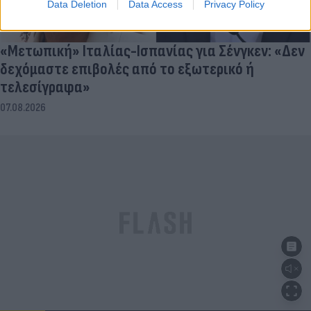
Data Deletion
Data Access
Privacy Policy
«Μετωπική» Ιταλίας-Ισπανίας για Σένγκεν: «Δεν
δεχόμαστε επιβολές από το εξωτερικό ή
τελεσίγραφα»
07.08.2026