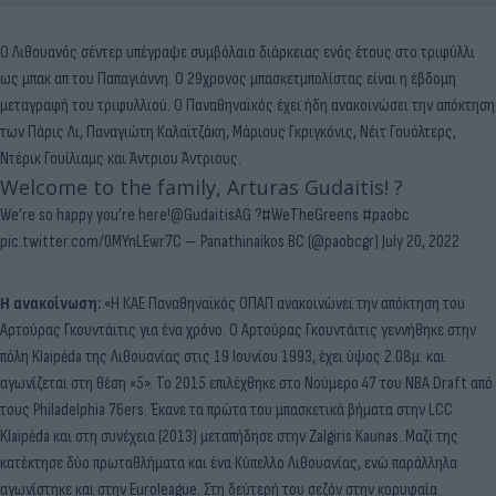
Ο Λιθουανός σέντερ υπέγραψε συμβόλαιο διάρκειας ενός έτους στο τριφύλλι
ως μπακ απ του Παπαγιάννη. Ο 29χρονος μπασκετμπολίστας είναι η έβδομη
μεταγραφή του τριφυλλιού. Ο Παναθηναϊκός έχει ήδη ανακοινώσει την απόκτηση
των Πάρις Λι, Παναγιώτη Καλαϊτζάκη, Μάριους Γκριγκόνις, Νέιτ Γουόλτερς,
Ντέρικ Γουίλιαμς και Άντριου Άντριους.
Welcome to the family, Arturas Gudaitis! ?
We’re so happy you’re here!
@GudaitisAG
?
#WeTheGreens
#paobc
pic.twitter.com/0MYnLEwr7C
— Panathinaikos BC (@paobcgr)
July 20, 2022
Η ανακοίνωση:
«Η ΚΑΕ Παναθηναϊκός ΟΠΑΠ ανακοινώνει την απόκτηση του
Αρτούρας Γκουντάιτις για ένα χρόνο. Ο Αρτούρας Γκουντάιτις γεννήθηκε στην
πόλη Klaipėda της Λιθουανίας στις 19 Ιουνίου 1993, έχει ύψος 2.08μ. και
αγωνίζεται στη θέση «5». Το 2015 επιλέχθηκε στο Νούμερο 47 του NBA Draft από
τους Philadelphia 76ers. Έκανε τα πρώτα του μπασκετικά βήματα στην LCC
Klaipėda και στη συνέχεια (2013) μεταπήδησε στην Zalgiris Kaunas. Μαζί της
κατέκτησε δύο πρωταθλήματα και ένα Κύπελλο Λιθουανίας, ενώ παράλληλα
αγωνίστηκε και στην Euroleague. Στη δεύτερή του σεζόν στην κορυφαία