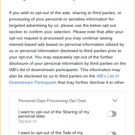
If you wish to opt-out of the sale, sharing to third parties, or
processing of your personal or sensitive information for
targeted advertising by us, please use the below opt-out
section to confirm your selection. Please note that after your
opt-out request is processed you may continue seeing
interest-based ads based on personal information utilized by
us or personal information disclosed to third parties prior to
your opt-out. You may separately opt-out of the further
disclosure of your personal information by third parties on the
IAB’s list of downstream participants. This information may
also be disclosed by us to third parties on the
IAB’s List of
Downstream Participants
that may further disclose it to other
Πραγματογνώμονας για το τροχαίο στις
third parties.
Σέρρες: «Κάτι απέσπασε την προσοχή του
Please note that this website/app uses one or more Google
Personal Data Processing Opt Outs
οδηγού»
services and may gather and store information including but
not limited to your visit or usage behaviour. You may click to
I want to opt-out of the Sharing of my
07.08.2026
personal data.
grant or deny consent to Google and its third-party tags to
Opted In
use your data for below specified purposes in below Google
consent section.
I want to opt-out of the Sale of my