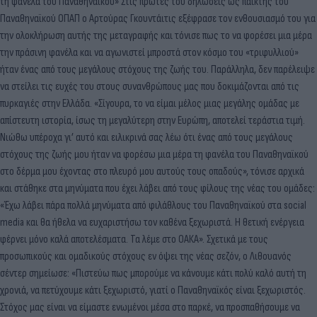
τη φανέλα του Παναθηναϊκού» Στις πρώτες του δηλώσεις ως παίκτης του
Παναθηναϊκού ΟΠΑΠ ο Αρτούρας Γκουντάιτις εξέφρασε τον ενθουσιασμό του για
την ολοκλήρωση αυτής της μεταγραφής και τόνισε πως το να φορέσει μια μέρα
την πράσινη φανέλα και να αγωνιστεί μπροστά στον κόσμο του «τριφυλλιού»
ήταν ένας από τους μεγάλους στόχους της ζωής του. Παράλληλα, δεν παρέλειψε
να στείλει τις ευχές του στους συνανθρώπους μας που δοκιμάζονται από τις
πυρκαγιές στην Ελλάδα. «Σίγουρα, το να είμαι μέλος μιας μεγάλης ομάδας με
απίστευτη ιστορία, ίσως τη μεγαλύτερη στην Ευρώπη, αποτελεί τεράστια τιμή.
Νιώθω υπέροχα γι’ αυτό και ειλικρινά σας λέω ότι ένας από τους μεγάλους
στόχους της ζωής μου ήταν να φορέσω μια μέρα τη φανέλα του Παναθηναϊκού
στο δέρμα μου έχοντας στο πλευρό μου αυτούς τους οπαδούς», τόνισε αρχικά
και στάθηκε στα μηνύματα που έχει λάβει από τους φίλους της νέας του ομάδες:
«Έχω λάβει πάρα πολλά μηνύματα από φιλάθλους του Παναθηναϊκού στα social
media και θα ήθελα να ευχαριστήσω τον καθένα ξεχωριστά. Η θετική ενέργεια
φέρνει μόνο καλά αποτελέσματα. Τα λέμε στο ΟΑΚΑ». Σχετικά με τους
προσωπικούς και ομαδικούς στόχους εν όψει της νέας σεζόν, ο Λιθουανός
σέντερ σημείωσε: «Πιστεύω πως μπορούμε να κάνουμε κάτι πολύ καλό αυτή τη
χρονιά, να πετύχουμε κάτι ξεχωριστό, γιατί ο Παναθηναϊκός είναι ξεχωριστός.
Στόχος μας είναι να είμαστε ενωμένοι μέσα στο παρκέ, να προσπαθήσουμε να