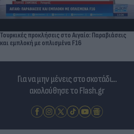
Δραματικός ο απολογισμός από τις μεγάλες
φωτιές - «Κόκκινα» 118 κτίρια σε 325 ελέγχους
Για να μην μένεις στο σκοτάδι...
ακολούθησε το Flash.gr