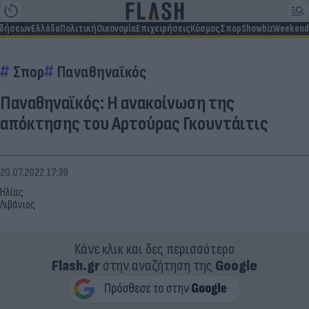
ιδήσεων
Ελλάδα
Πολιτική
Οικονομία
Επιχειρήσεις
Κόσμος
Σπορ
Showbiz
Weekend
Σπορ
Παναθηναϊκός
Παναθηναϊκός: Η ανακοίνωση της
απόκτησης του Αρτούρας Γκουντάιτις
20.07.2022 17:39
Ηλίας
Λιβάνιος
Κάνε κλικ και δες περισσότερο
Flash.gr
στην αναζήτηση της
Google