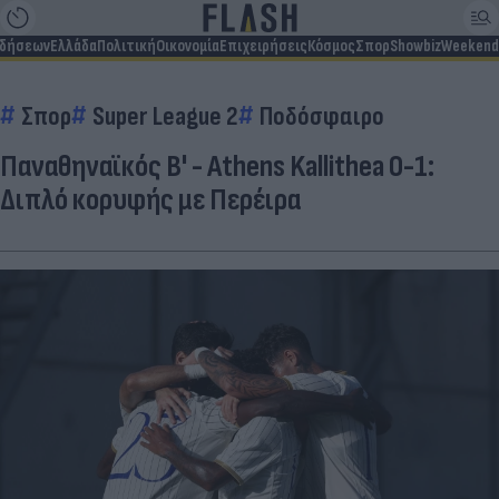
ιδήσεων
Ελλάδα
Πολιτική
Οικονομία
Επιχειρήσεις
Κόσμος
Σπορ
Showbiz
Weekend
Σπορ
Super League 2
Ποδόσφαιρο
Παναθηναϊκός Β' - Athens Kallithea 0-1:
Διπλό κορυφής με Περέιρα