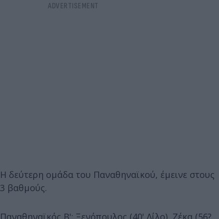
Η δεύτερη ομάδα του Παναθηναϊκού, έμεινε στους
3 βαθμούς.
Παναθηναϊκός Β': Ξενόπουλος (40' Λίλο), Ζέκα (56?