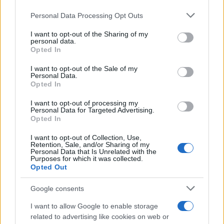
Please note that this website/app uses one or more Google
Personal Data Processing Opt Outs
services and may gather and store information including but
not limited to your visit or usage behaviour. You may click to
I want to opt-out of the Sharing of my
personal data.
grant or deny consent to Google and its third-party tags to
Opted In
use your data for below specified purposes in below Google
consent section.
I want to opt-out of the Sale of my
Personal Data.
Opted In
I want to opt-out of processing my
Personal Data for Targeted Advertising.
Opted In
I want to opt-out of Collection, Use,
Retention, Sale, and/or Sharing of my
Personal Data that Is Unrelated with the
Purposes for which it was collected.
Opted Out
Google consents
I want to allow Google to enable storage
related to advertising like cookies on web or