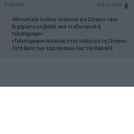
07.08.2026
ΧΡΉΣΤΟΣ ΤΈΛΙΟΣ
«Μετωπική» Ιταλίας-Ισπανίας για Σένγκεν: «Δεν
δεχόμαστε επιβολές από το εξωτερικό ή
τελεσίγραφα»
«Τελεσίγραφο» Ισπανίας στην Ιταλία για τη Σένγκεν:
Ζητά άρση των περιορισμών έως την Κυριακή