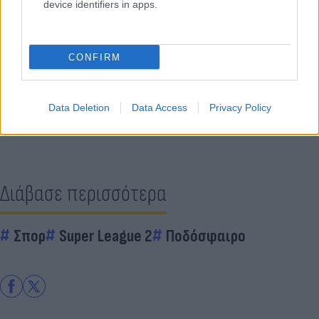
device identifiers in apps.
Κάνε κλικ και δες περισσότερο
CONFIRM
Flash.gr
στην αναζήτηση της
Google
Data Deletion
Data Access
Privacy Policy
Διάβασε περισσότερα
Σπορ
Super League 2
Ποδόσφαιρο