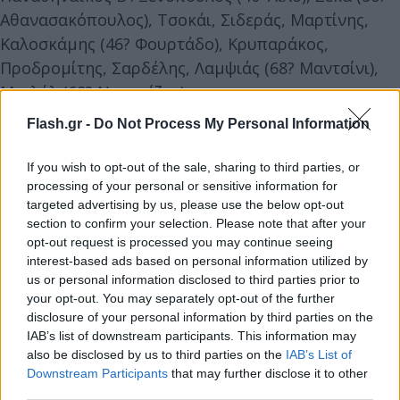
Αθανασακόπουλος), Τσοκάι, Σιδεράς, Μαρτίνης,
Καλοσκάμης (46? Φουρτάδο), Κρυπαράκος,
Προδρομίτης, Σαρδέλης, Λαμψιάς (68? Μαντσίνι),
Μπιλάλ (68? Νταμπίζας).
Flash.gr -
Do Not Process My Personal Information
Athens Kallithea: Πάντος, Μανθάτης, Μαρόττα,
Μεχίας (78? Σίλβα), Ουές, Ρομαό, Ματίγια, Περέιρα
If you wish to opt-out of the sale, sharing to third parties, or
(56? Κυνηγόπουλος), Βασιλόγιαννης (78?
processing of your personal or sensitive information for
targeted advertising by us, please use the below opt-out
Μουστακόπουλος), Ντεμέτριους (86? Τσιντώνης),
section to confirm your selection. Please note that after your
Λουκίνας (86? Ιωαννίδης).
opt-out request is processed you may continue seeing
interest-based ads based on personal information utilized by
us or personal information disclosed to third parties prior to
your opt-out. You may separately opt-out of the further
disclosure of your personal information by third parties on the
IAB’s list of downstream participants. This information may
also be disclosed by us to third parties on the
IAB’s List of
Downstream Participants
that may further disclose it to other
third parties.