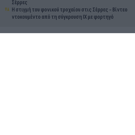
Σέρρες
Η στιγμή του φονικού τροχαίου στις Σέρρες - Βίντεο
ντοκουμέντο από τη σύγκρουση ΙΧ με φορτηγό