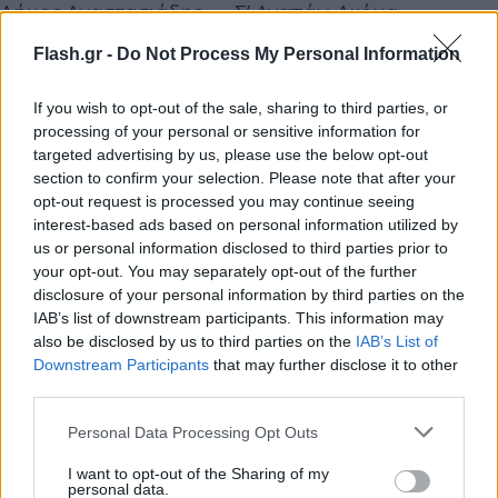
Δήμος Αναστασιάδης – «Σ’ Αγαπάω Ακόμα»
Klavdia – «Lonely Heart»
Flash.gr -
Do Not Process My Personal Information
Θοδωρής Φέρρης – «Αυτό Που Ήθελα» & «Φταίω Κι
Εγώ»
If you wish to opt-out of the sale, sharing to third parties, or
Evangelia – «Πάλι»
processing of your personal or sensitive information for
targeted advertising by us, please use the below opt-out
Ηλίας Βρεττός – «Σε Κάποιο Μήνυμα»
section to confirm your selection. Please note that after your
Josephine – «Είσαι Μια Θεά» & «Μπερδέματα»
opt-out request is processed you may continue seeing
Stan – «Λίγο»
interest-based ads based on personal information utilized by
Νίκος Απέργης & Μαλού – «Πόσο Πόσο»
us or personal information disclosed to third parties prior to
your opt-out. You may separately opt-out of the further
Κωνσταντίνος Αργυρός – «Αφού Σε Βρήκα Δε Σ’
disclosure of your personal information by third parties on the
Αφήνω» & «Ελπίδα»
IAB’s list of downstream participants. This information may
ZAF – «Πες»
also be disclosed by us to third parties on the
IAB’s List of
Downstream Participants
that may further disclose it to other
Thug Slime & FY & Τάνια Μπρεάζου – «Μέσα Σου»
third parties.
FY & Kings – «Macarena»
Please note that this website/app uses one or more Google
Αντώνης Ρέμος – «Να Ξαναμετρήσω» & «Πόσο
Personal Data Processing Opt Outs
services and may gather and store information including but
Θέλω» με Mente Fuerte
not limited to your visit or usage behaviour. You may click to
I want to opt-out of the Sharing of my
Andrew Lambrou – «Break Α Broken Heart» με
personal data.
grant or deny consent to Google and its third-party tags to