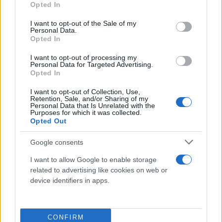
Opted In
Klavdia
use your data for below specified purposes in below Google
consent section.
Αφιέρωμα στην Ελεάνα Βραχάλη: Πέγκυ Ζήνα –
I want to opt-out of the Sale of my
Personal Data.
«Ανατροπή», «Τρέξε», «Είμαι Εδώ», «Ρώτησα»
Opted In
Αναστάσιος Ράμμος – «Για Μένα Βράδιασε»
I want to opt-out of processing my
Ήβη Αδάμου – «Ρίξε Με»
Personal Data for Targeted Advertising.
Opted In
Λένα Ζευγαρά – «Ας Τα Λέμε Καλά»
Ελένη Φουρέιρα – «Κόλλημα» & «El Telephone» με
I want to opt-out of Collection, Use,
Retention, Sale, and/or Sharing of my
FY και Mente Fuerte
Personal Data that Is Unrelated with the
Purposes for which it was collected.
Γιώργος Λιβάνης – «Σεντόνι»
Opted Out
Έλλη Κοκκίνου – «Μου ‘Χει Στοιχήσει» & «Θέλω
Google consents
Τόσα Να Σου Πω» με Νίκο Απέργη
Κατερίνα Λιόλιου – «Η Δική Μου Η Τρέλα» με
I want to allow Google to enable storage
Στέλιο & Άγγελο Διονυσίου
related to advertising like cookies on web or
device identifiers in apps.
Καίτη Γαρμπή – «Ασφαλώς Και Μπορώ» & «Χαμένα»
με Κωνσταντίνο Αργυρό
Πέτρος Ιακωβίδης – «Σήκωσε Το Τηλεφώνo» & «Αχ
CONFIRM