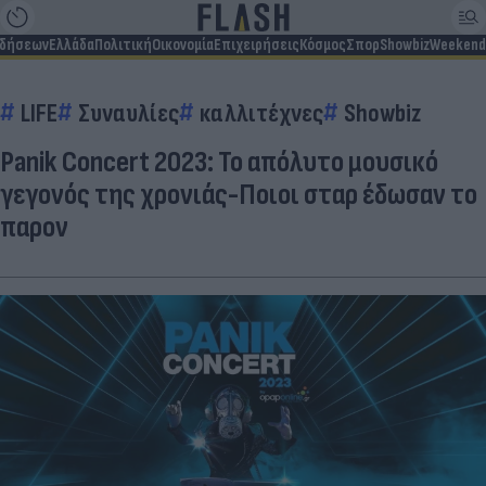
ιδήσεων
Ελλάδα
Πολιτική
Οικονομία
Επιχειρήσεις
Κόσμος
Σπορ
Showbiz
Weekend
LIFE
Συναυλίες
καλλιτέχνες
Showbiz
Panik Concert 2023: Το απόλυτο μουσικό
γεγονός της χρονιάς-Ποιοι σταρ έδωσαν το
παρον