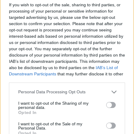
προς τις φωνές που ακούγονται για να μη γίνει το
If you wish to opt-out of the sale, sharing to third parties, or
συνέδριο του ΣΥΡΙΖΑ είπε ότι αυτό θα είναι
processing of your personal or sensitive information for
προοπτική εξαϋλωσης.
targeted advertising by us, please use the below opt-out
section to confirm your selection. Please note that after your
opt-out request is processed you may continue seeing
«Η ενότητα πάντα πρέπει να επιδιώκεται αλλά έχει
interest-based ads based on personal information utilized by
πολιτικές προϋποθέσεις και πολιτική βάση» τόνισε.
us or personal information disclosed to third parties prior to
your opt-out. You may separately opt-out of the further
disclosure of your personal information by third parties on the
IAB’s list of downstream participants. This information may
also be disclosed by us to third parties on the
IAB’s List of
Downstream Participants
that may further disclose it to other
third parties.
Please note that this website/app uses one or more Google
Personal Data Processing Opt Outs
services and may gather and store information including but
not limited to your visit or usage behaviour. You may click to
I want to opt-out of the Sharing of my
personal data.
grant or deny consent to Google and its third-party tags to
Opted In
use your data for below specified purposes in below Google
consent section.
I want to opt-out of the Sale of my
Personal Data.
Opted In