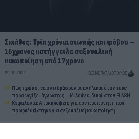
Σκιάθος: Τρία χρόνια σιωπής και φόβου –
15χρονος κατήγγειλε σεξουαλική
κακοποίηση από 17χρονο
09.08.2026
ΚΏΣΤΑΣ ΠΑΠΑΔΌΠΟΥΛΟΣ
Πώς πρέπει να αντιδράσουν οι ανήλικοι όταν τους
προσεγγίζει άγνωστος – Μιλούν ειδικοί στον FLASH
Κεφαλονιά: Αποκαλύψεις για τον προπονητή που
προφυλακίστηκε για σεξουαλική κακοποίηση