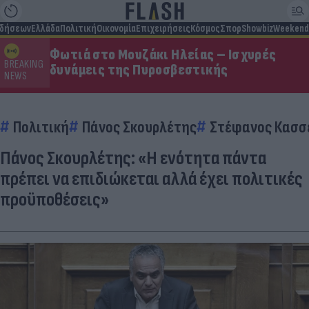
ιδήσεων
Ελλάδα
Πολιτική
Οικονομία
Επιχειρήσεις
Κόσμος
Σπορ
Showbiz
Weekend
Φωτιά στο Μουζάκι Ηλείας – Ισχυρές
BREAKING
δυνάμεις της Πυροσβεστικής
NEWS
Πολιτική
Πάνος Σκουρλέτης
Στέφανος Κασσ
Πάνος Σκουρλέτης: «Η ενότητα πάντα
πρέπει να επιδιώκεται αλλά έχει πολιτικές
προϋποθέσεις»