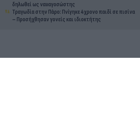
δηλωθεί ως ναυαγοσώστης
Τραγωδία στην Πάρο: Πνίγηκε 4χρονο παιδί σε πισίνα
– Προσήχθησαν γονείς και ιδιοκτήτης