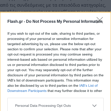
από τις συνδεόμενες με τα επεισόδια κατηγορίες,
επιπλέον κατηγορία για παραβίαση των μέτρων για
την αποφυγή διάδοσης μολυσματικών ασθενειών
Flash.gr -
Do Not Process My Personal Information
(285 ΠΚ).
If you wish to opt-out of the sale, sharing to third parties, or
processing of your personal or sensitive information for
Επιπλέον, οι υπεύθυνοι των ελέγχων αναζητούνται
targeted advertising by us, please use the below opt-out
για να συλληφθούν για το παραπάνω αδίκημα στο
section to confirm your selection. Please note that after your
πλαίσιο του αυτοφώρου το οποίο λήγει σήμερα τα
opt-out request is processed you may continue seeing
μεσάνυχτα.
interest-based ads based on personal information utilized by
us or personal information disclosed to third parties prior to
your opt-out. You may separately opt-out of the further
disclosure of your personal information by third parties on the
IAB’s list of downstream participants. This information may
also be disclosed by us to third parties on the
IAB’s List of
Downstream Participants
that may further disclose it to other
third parties.
Please note that this website/app uses one or more Google
Personal Data Processing Opt Outs
services and may gather and store information including but