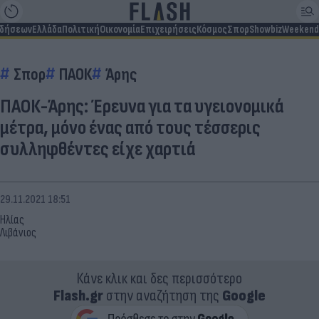
ιδήσεων
Ελλάδα
Πολιτική
Οικονομία
Επιχειρήσεις
Κόσμος
Σπορ
Showbiz
Weekend
Σπορ
ΠΑΟΚ
Άρης
ΠΑΟΚ-Άρης: Έρευνα για τα υγειονομικά
μέτρα, μόνο ένας από τους τέσσερις
συλληφθέντες είχε χαρτιά
29.11.2021 18:51
Ηλίας
Λιβάνιος
Κάνε κλικ και δες περισσότερο
Flash.gr
στην αναζήτηση της
Google