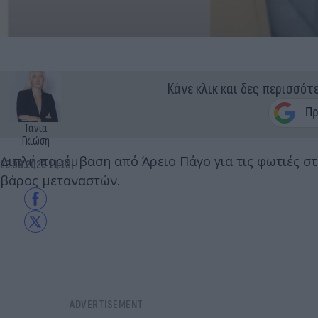
Κάνε κλικ και δες περισσότ
Τάνια
Γκιώση
Διπλή παρέμβαση από Άρειο Πάγο για τις φωτιές σ
23.08.2023 11:18
βάρος μεταναστών.