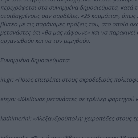
περιγράφεται στα συνημμένα δημοσιεύματα, κατά 
στοιβαγμένους σαν σαρδέλες, «25 κομμάτια», όπως 
βίντεο με τις παράνομες πράξεις του, στο οποίο ακ
μετανάστες ότι «θα μας κάψουνε» και να παρακινεί 
οργανωθούν και να τον μιμηθούν.
Συνημμένα δημοσιεύματα:
in.gr: «Ποιος επιτρέπει στους ακροδεξιούς πολιτοφ
efsyn: «Κλείδωσε μετανάστες σε τρέιλερ φορτηγού κ
kathimerini: «Αλεξανδρούπολη: χειροπέδες στους τ
iefimerida: «Φωτιά στον Έβρο: εντοπίστηκαν 18 απ