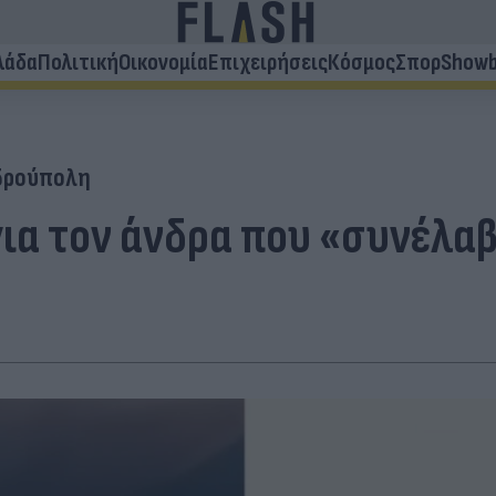
λάδα
Πολιτική
Οικονομία
Επιχειρήσεις
Κόσμος
Σπορ
Showb
δρούπολη
ια τον άνδρα που «συνέλα