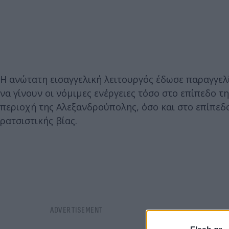
Η ανώτατη εισαγγελική λειτουργός έδωσε παραγγελ
να γίνουν οι νόμιμες ενέργειες τόσο στο επίπεδο 
περιοχή της Αλεξανδρούπολης, όσο και στο επίπε
ρατσιστικής βίας.