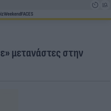
iz
Weekend
FACES
βε» μετανάστες στην