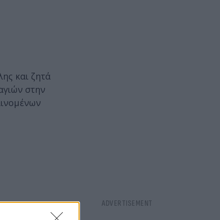
ης και ζητά
αγιών στην
αινομένων