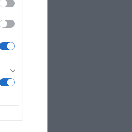
μεταναστών
τρέιλερ.
Ωπ, βλέπετε;