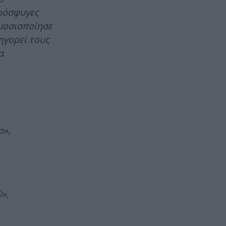
πρόσφυγες
ημοσιοποίησε
ηγορεί τους
α
ο»,
»,