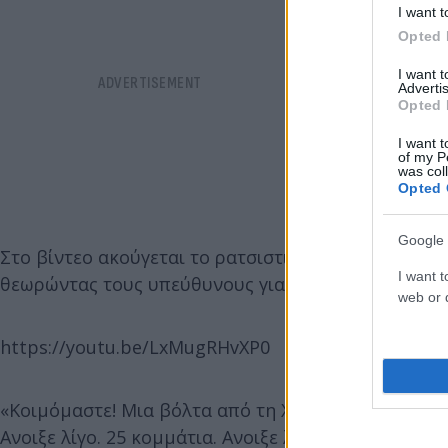
I want t
Opted 
I want 
Advertis
Opted 
I want t
of my P
was col
Opted 
Google 
Στο βίντεο ακούγεται το ρατσιστικό του παραλήρημ
I want t
θεωρώντας τους υπεύθυνους για τις φωτιές.
web or d
https://youtu.be/LxMugRHvXP0
«Κοιμόμαστε! Μια βόλτα από τη Χηλή μέχρι Σκοπό 
Ανοιξε λίγο. 25 κομμάτια. Ανοιξε λίγο το σύρμα. Θ