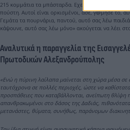
215 κομμάτια τα μπάσταρδα. Εχει γεμίσει όλο το βο
πούστη. Αυτοί είναι ορκισμένοι, άσε, γ@μησέ το, α
Γεμάτα τα πουρνάρια, παντού, αυτό σας λέω παιδιά
κάψουνε, αυτό σας λέω μόνο» ακούγεται να λέει στο
Αναλυτικά η παραγγελία της Εισαγγελ
Πρωτοδικών Αλεξανδρούπολης
«Ενώ η πύρινη λαίλαπα μαίνεται στη χώρα μέσα σε α
ταυτόχρονα σε πολλές περιοχές, ώστε να καθίστατ
προσπάθειες που καταβάλλονται, ανείπωτη θλίψη π
απανθρακωμένοι στο δάσος της Δαδιάς, πιθανότατα
μετανάστες, θύματα, συνήθως, παράνομων διακινη
Την ίδια στιγμή είναι ανησυχητικά κάποια φαινόμε