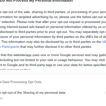
Do Not Process My Personal Information
to opt-out of the sale, sharing to third parties, or processing of your per
formation for targeted advertising by us, please use the below opt-out s
r selection. Please note that after your opt-out request is processed y
eing interest-based ads based on personal information utilized by us or
ε οργανωμένη εγκληματική δράση και συγκεκριμένα 
disclosed to third parties prior to your opt-out. You may separately opt-
losure of your personal information by third parties on the IAB’s list of
 διεύθυνσης εγκληματικής οργάνωσης. Ζητά επίσης 
. This information may also be disclosed by us to third parties on the
IA
 έκθεση σε κίνδυνο και αρπαγή.
Participants
that may further disclose it to other third parties.
 that this website/app uses one or more Google services and may gath
including but not limited to your visit or usage behaviour. You may click 
 to Google and its third-party tags to use your data for below specifi
ogle consent section.
Διαδικτύου, ένας κάτοικος βγήκε στους δρόμους τη
l Data Processing Opt Outs
ηγό ως άλλος «σερίφης».
o opt-out of the Sharing of my personal data.
In