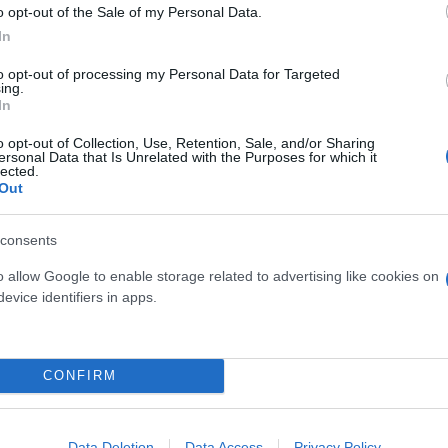
o opt-out of the Sale of my Personal Data.
In
to opt-out of processing my Personal Data for Targeted
ing.
In
o opt-out of Collection, Use, Retention, Sale, and/or Sharing
ersonal Data that Is Unrelated with the Purposes for which it
lected.
Out
consents
α βίας, κατά το οποίο καλεί σε πογκρόμ κατά των 
o allow Google to enable storage related to advertising like cookies on
evice identifiers in apps.
CONFIRM
Βολής έχω φορτώσει 25 κομμάτια έχω εδώ μέσα στο 
α μας κάψουν αυτοί ρε πούστη, θα μας κάψον αυτοί. 
Data Deletion
Data Access
Privacy Policy