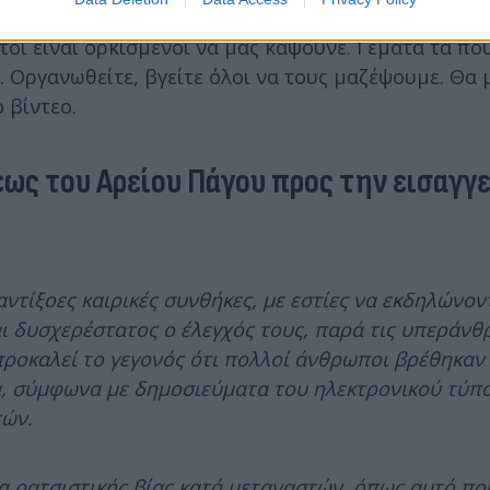
υνό, παιδιά. Ολο το βουνό έχει γεμίσει γαμώ την τρ
υτοί είναι ορκισμένοι να μας κάψουνε. Γεμάτα τα πο
. Οργανωθείτε, βγείτε όλοι να τους μαζέψουμε. Θα 
 βίντεο.
έως του Αρείου Πάγου προς την εισαγγ
ντίξοες καιρικές συνθήκες, με εστίες να εκδηλώνον
αι δυσχερέστατος ο έλεγχός τους, παρά τις υπεράν
ροκαλεί το γεγονός ότι πολλοί άνθρωποι βρέθηκαν
, σύμφωνα με δημοσιεύματα του ηλεκτρονικού τύπο
τών.
να ρατσιστικής βίας κατά μεταναστών, όπως αυτό πο