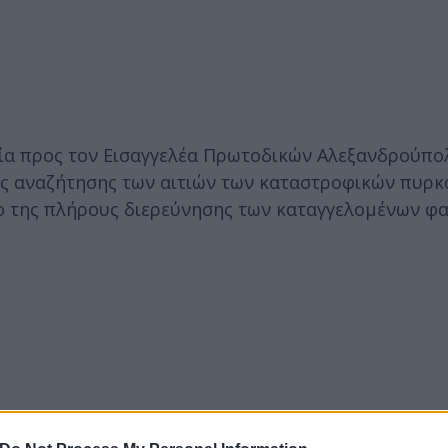
ία προς τον Εισαγγελέα Πρωτοδικών Αλεξανδρούπολ
της αναζήτησης των αιτιών των καταστροφικών πυρκ
δο της πλήρους διερεύνησης των καταγγελομένων φ