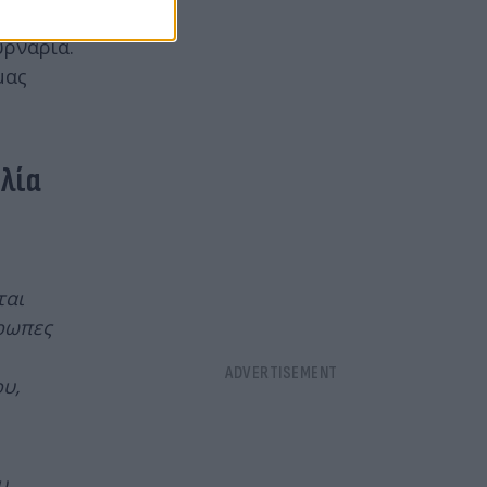
έλα τους ρε
υρνάρια.
μας
ελία
ται
θρωπες
υ,
υ