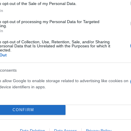
o opt-out of the Sale of my Personal Data.
In
 μην μένεις στο σκοτάδι... ακολούθησε το F
to opt-out of processing my Personal Data for Targeted
ing.
In
o opt-out of Collection, Use, Retention, Sale, and/or Sharing
ersonal Data that Is Unrelated with the Purposes for which it
lected.
Out
consents
o allow Google to enable storage related to advertising like cookies on
evice identifiers in apps.
CONFIRM
Data Deletion
Data Access
Privacy Policy