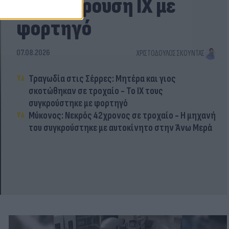
τη σύγκρουση ΙΧ με
φορτηγό
07.08.2026
ΧΡΙΣΤΌΔΟΥΛΟΣ ΣΚΟΎΝΤΑΣ
Τραγωδία στις Σέρρες: Μητέρα και γιος
σκοτώθηκαν σε τροχαίο - Το ΙΧ τους
συγκρούστηκε με φορτηγό
Μύκονος: Νεκρός 42χρονος σε τροχαίο - Η μηχανή
του συγκρούστηκε με αυτοκίνητο στην Άνω Μερά