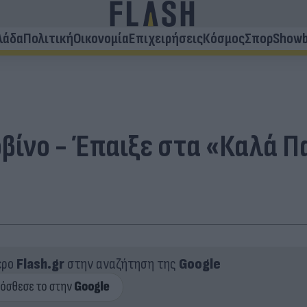
λάδα
Πολιτική
Οικονομία
Επιχειρήσεις
Κόσμος
Σπορ
Showb
βίνο - Έπαιξε στα «Καλά Πα
ερο
Flash.gr
στην αναζήτηση της
Google