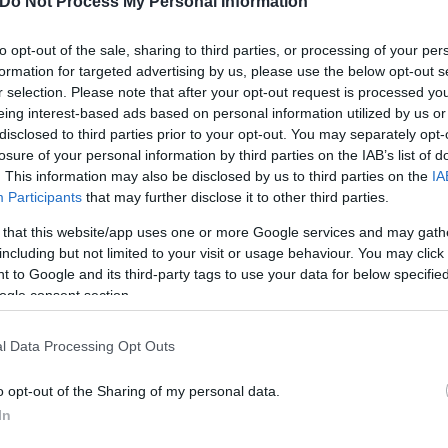
Do Not Process My Personal Information
to opt-out of the sale, sharing to third parties, or processing of your per
formation for targeted advertising by us, please use the below opt-out s
r selection. Please note that after your opt-out request is processed y
eing interest-based ads based on personal information utilized by us or
disclosed to third parties prior to your opt-out. You may separately opt-
ίρνουμε το χαμένο βάρος;
losure of your personal information by third parties on the IAB’s list of
βιολογικού
. This information may also be disclosed by us to third parties on the
IA
σμού μας
Participants
that may further disclose it to other third parties.
 that this website/app uses one or more Google services and may gath
including but not limited to your visit or usage behaviour. You may click 
 to Google and its third-party tags to use your data for below specifi
ogle consent section.
Τουρκία: Μετά το... φρένο 
l Data Processing Opt Outs
έρχονται στο επίκεντρο τα
o opt-out of the Sharing of my personal data.
In