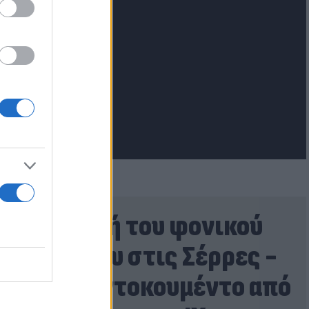
lash.gr
Η στιγμή του φονικού
τροχαίου στις Σέρρες -
Βίντεο ντοκουμέντο από