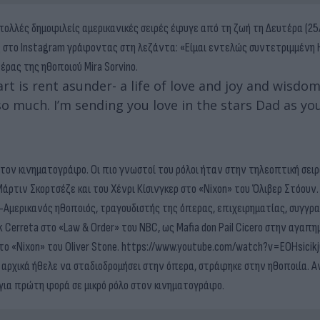
πολλές δημοφιλείς αμερικανικές σειρές έφυγε από τη ζωή τη Δευτέρα (25
υς στο Instagram γράφοντας στη λεζάντα: «Είμαι εντελώς συντετριμμένη
ρας της ηθοποιού Mira Sorvino.
t is rent asunder- a life of love and joy and wisdom
so much. I’m sending you love in the stars Dad as yo
 τον κινηματογράφο. Οι πιο γνωστοί του ρόλοι ήταν στην τηλεοπτική σειρ
άρτιν Σκορτσέζε και του Χένρι Κίσινγκερ στο «Nixon» του Όλιβερ Στόουν.
Αμερικανός ηθοποιός, τραγουδιστής της όπερας, επιχειρηματίας, συγγρ
Cerreta στο «Law & Order» του NBC, ως Mafia don Pail Cicero στην αγαπη
 στο «Nixon» του Oliver Stone. https://www.youtube.com/watch?v=EOHsici
ι αρχικά ήθελε να σταδιοδρομήσει στην όπερα, στράφηκε στην ηθοποιία. 
 για πρώτη φορά σε μικρό ρόλο στον κινηματογράφο.