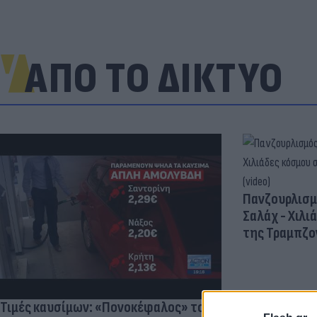
ΑΠΟ ΤΟ ΔΙΚΤΥΟ
Πανζουρλισμ
Σαλάχ - Χιλι
της Τραμπζον
Τιμές καυσίμων: «Πονοκέφαλος» το