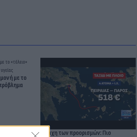
μμονή με το
 πρόβλημα
Η μάχη των προορισμών: Πιο