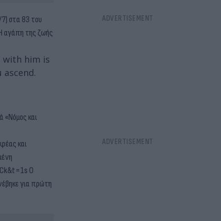
/7) στα 83 του
 Η αγάπη της ζωής
 with him is
u ascend.
ά «Νόμος και
αφέας και
μένη
kjCk&t=1s Ο
Ανέβηκε για πρώτη