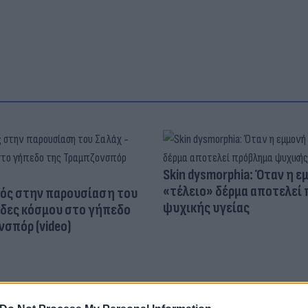
Skin dysmorphia: Όταν η ε
«τέλειο» δέρμα αποτελεί
ός στην παρουσίαση του
ψυχικής υγείας
άδες κόσμου στο γήπεδο
σπόρ (video)