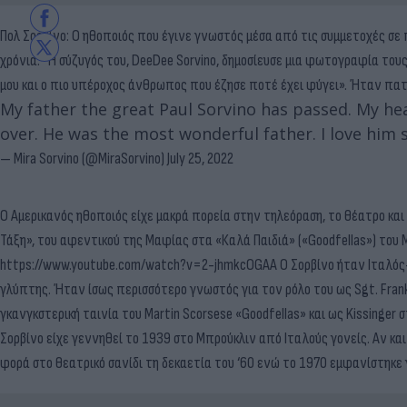
Πολ Σορβίνο: Ο ηθοποιός που έγινε γνωστός μέσα από τις συμμετοχές σε 
χρόνια. Η σύζυγός του, DeeDee Sorvino, δημοσίευσε μια φωτογραφία το
μου και ο πιο υπέροχος άνθρωπος που έζησε ποτέ έχει φύγει». Ήταν πατέ
My father the great Paul Sorvino has passed. My hear
over. He was the most wonderful father. I love him 
— Mira Sorvino (@MiraSorvino)
July 25, 2022
Ο Αμερικανός ηθοποιός είχε μακρά πορεία στην τηλεόραση, το θέατρο και
Τάξη», του αφεντικού της Μαφίας στα «Καλά Παιδιά» («Goodfellas») του Μ
https://www.youtube.com/watch?v=2-jhmkcOGAA Ο Σορβίνο ήταν Ιταλός-
γλύπτης. Ήταν ίσως περισσότερο γνωστός για τον ρόλο του ως Sgt. Frank 
γκανγκστερική ταινία του Martin Scorsese «Goodfellas» και ως Kissinger
Σορβίνο είχε γεννηθεί το 1939 στο Μπρούκλιν από Ιταλούς γονείς. Αν κα
φορά στο θεατρικό σανίδι τη δεκαετία του ‘60 ενώ το 1970 εμφανίστηκε