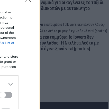
οικονομικά για οικογένειες το ταξίδι
των διακοπών με αυτοκίνητο
sonal or
ection to
ou may
 personal
out of the
Δέκα εκατομμύρια followers δεν
 downstream
κάνουν λάθος- Η Ντιλέτα Λεότα με
B’s List of
μαγιό έγινε ξανά viral (photos)
er and store
to grant or
ed purposes
για τα F-35
 Eurofighter