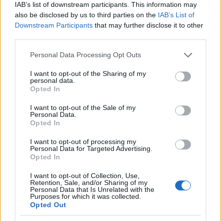
στο καταφύγιο
IAB’s list of downstream participants. This information may
also be disclosed by us to third parties on the
IAB’s List of
Παράλληλα, η ίδια τονίζει ότι η κατάσταση στον
Downstream Participants
that may further disclose it to other
third parties.
Θεσσαλικό κάμπο εξακολουθεί να είναι δύσκολη με
αποτέλεσμα να συνεχίζονται οι αφίξεις ζώων από
Please note that this website/app uses one or more Google
Personal Data Processing Opt Outs
services and may gather and store information including but
εθελοντές. Χθες το απόγευμα μάλιστα έφερε μία
not limited to your visit or usage behaviour. You may click to
I want to opt-out of the Sharing of my
οικογένεια από τον Παλαμά το ζωάκι της, το οποίο
personal data.
grant or deny consent to Google and its third-party tags to
Opted In
είχε σφηνώσει στην περίφραξη της αυλής, στον
use your data for below specified purposes in below Google
πάτο του νερού και εθελοντές κατάφεραν και το
consent section.
I want to opt-out of the Sale of my
Personal Data.
απεγκλώβισαν, το εξέτασαν οι γιατροί γιατί είχε
Opted In
καταναλώσει πάρα πολύ νερό και ήταν υπό
I want to opt-out of processing my
παρακολούθηση. Σήμερα φαίνεται ότι είναι μια
Personal Data for Targeted Advertising.
Opted In
χαρά.
I want to opt-out of Collection, Use,
Retention, Sale, and/or Sharing of my
Στο καταφύγιο έχουν καταφτάσει περισσότερα από
Personal Data that Is Unrelated with the
Purposes for which it was collected.
150 σκυλάκια και γατάκια, εκ των οποίων ορισμένα
Opted Out
δόθηκαν για υιοθεσία ή βρήκαν την οικογένειά