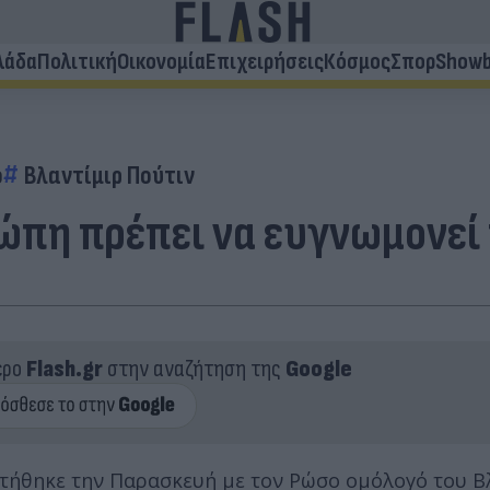
λάδα
Πολιτική
Οικονομία
Επιχειρήσεις
Κόσμος
Σπορ
Showb
ο
Βλαντίμιρ Πούτιν
ώπη πρέπει να ευγνωμονεί τ
ερο
Flash.gr
στην αναζήτηση της
Google
τήθηκε την Παρασκευή με τον Ρώσο ομόλογό του Β