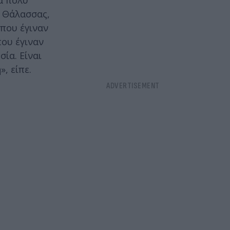
ια πολύ
ς Θάλασσας,
 που έγιναν
που έγιναν
ία. Είναι
, είπε.