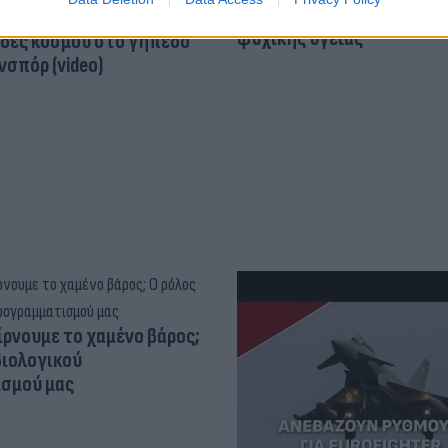
«τέλειο» δέρμα αποτελεί
ός στην παρουσίαση του
ψυχικής υγείας
άδες κόσμου στο γήπεδο
σπόρ (video)
ίρνουμε το χαμένο βάρος;
βιολογικού
σμού μας