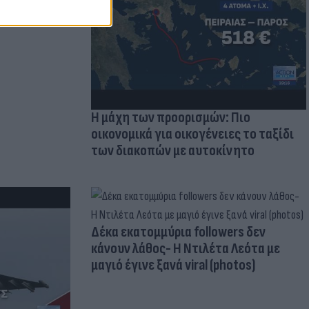
 πρόβλημα
Η μάχη των προορισμών: Πιο
οικονομικά για οικογένειες το ταξίδι
των διακοπών με αυτοκίνητο
Δέκα εκατομμύρια followers δεν
κάνουν λάθος- Η Ντιλέτα Λεότα με
μαγιό έγινε ξανά viral (photos)