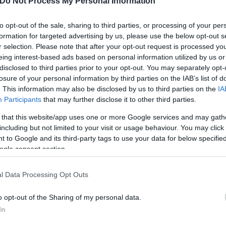
Do Not Process My Personal Information
ον ενεργειακό εφοδιασμό, και πιστεύω ότι θα ήταν
 το θέμα. Θα ήθελα επίσης να εκφράσω τη χαρά μο
to opt-out of the sale, sharing to third parties, or processing of your per
formation for targeted advertising by us, please use the below opt-out s
r selection. Please note that after your opt-out request is processed y
eing interest-based ads based on personal information utilized by us or
λωσε ότι «η Ρωσία έχει πολλά στρατηγικά έργα που
disclosed to third parties prior to your opt-out. You may separately opt-
losure of your personal information by third parties on the IAB’s list of
Τούρκο πρόεδρο. "Η Ρωσία προσβλέπει στην αύξηση 
. This information may also be disclosed by us to third parties on the
IA
ίνεσε επίσης τον Τούρκο ομόλογό του Ερντογάν για
Participants
that may further disclose it to other third parties.
την απεμπλοκή των εξαγωγών σιτηρών της Ουκρανία
 that this website/app uses one or more Google services and may gath
την Τουρκία που μπορεί να αγοράσει ρωσικό αέριο
including but not limited to your visit or usage behaviour. You may click 
 to Google and its third-party tags to use your data for below specifi
ogle consent section.
ερο
Flash.gr
στην αναζήτηση της
Google
l Data Processing Opt Outs
o opt-out of the Sharing of my personal data.
In