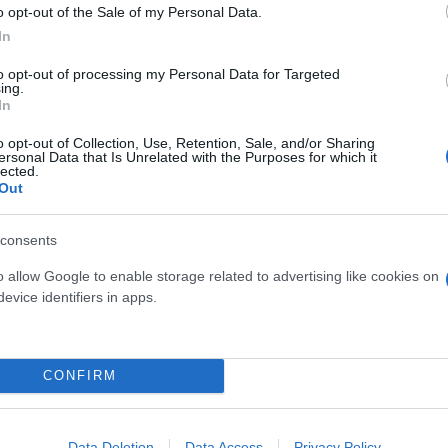
o opt-out of the Sale of my Personal Data.
In
to opt-out of processing my Personal Data for Targeted
ing.
In
o opt-out of Collection, Use, Retention, Sale, and/or Sharing
ersonal Data that Is Unrelated with the Purposes for which it
άν
Φυσικό Αέριο
Βλαντίμιρ Πούτιν
lected.
Out
consents
o allow Google to enable storage related to advertising like cookies on
evice identifiers in apps.
CONFIRM
Skin dysmorphia: Όταν η ε
Data Deletion
Data Access
Privacy Policy