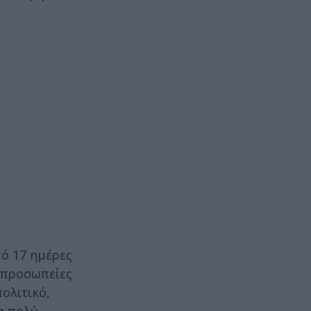
πό 17 ημέρες
τιπροσωπείες
ολιτικό,