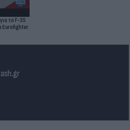
για τα F-35
 Eurofighter
lash.gr