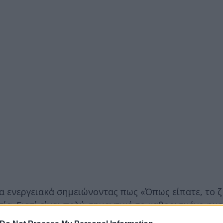
α ενεργειακά σημειώνοντας πως «Όπως είπατε, το 
σία. Γιατί είναι πολύ σημαντικό το καθορισμένο ημ
 καθορισμένη ώρα. Επειδή ο πυρηνικός σταθμός θα δ