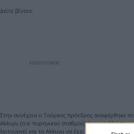
Δείτε βίντεο:
Στην συνέχεια ο Τούρκος πρόεδρος αναφέρθηκε στ
Akkuyu (σ.σ. πυρηνικού σταθμού) έχει μεγάλη σημα
λειτουργεί και το Akkuyu να έχει ολοκληρωθεί την