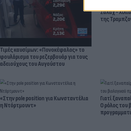
Πανζουρλισμ
Σαλάχ - Χιλι
της Τραμπζον
Τιμές καυσίμων: «Πονοκέφαλος» το
φουλάρισμα του ρεζερβουάρ για τους
αδειούχους του Αυγούστου
«Στην pole position για Κωνσταντέλια
Γιατί ξαναπα
η Ντόρτμουντ»
Ο ρόλος του 
προγραμματι