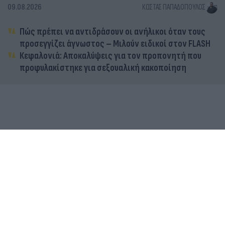
09.08.2026
ΚΏΣΤΑΣ ΠΑΠΑΔΌΠΟΥΛΟΣ
Πώς πρέπει να αντιδράσουν οι ανήλικοι όταν τους
προσεγγίζει άγνωστος – Μιλούν ειδικοί στον FLASH
Κεφαλονιά: Αποκαλύψεις για τον προπονητή που
προφυλακίστηκε για σεξουαλική κακοποίηση