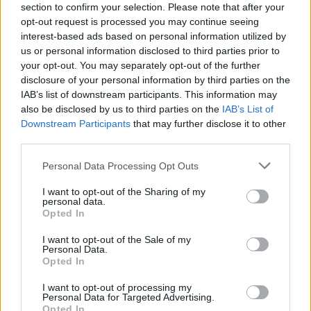
section to confirm your selection. Please note that after your
ιδέα πώς θα εξελιχθούν αυτά τα πράγματα, τι θα
opt-out request is processed you may continue seeing
συμβεί στη συνέχεια. Η αβεβαιότητα σας αφήνει με
interest-based ads based on personal information utilized by
έναν συντριπτικό φόβο για το άγνωστο»,
us or personal information disclosed to third parties prior to
συμπλήρωσε.
your opt-out. You may separately opt-out of the further
disclosure of your personal information by third parties on the
IAB’s list of downstream participants. This information may
Σε άλλο σημείο, η Βεατρίκη μίλησε για την άφιξη
also be disclosed by us to third parties on the
IAB’s List of
Downstream Participants
that may further disclose it to other
της Αθηνάς, λέγοντας: «Ήταν τόσο μικροσκοπική
third parties.
που χρειάστηκαν περισσότερες από λίγες
εβδομάδες για να στεγνώσουν τα δάκρυα
Please note that this website/app uses one or more Google
Personal Data Processing Opt Outs
services and may gather and store information including but
ανακούφισης και να νιώσουμε τη ζωή με το υγιές
not limited to your visit or usage behaviour. You may click to
I want to opt-out of the Sharing of my
μωρό μας σαν φυσιολογική. Τα πόδια της ήταν
personal data.
grant or deny consent to Google and its third-party tags to
Opted In
τόσο μικρά - σχεδόν το ίδιο μέγεθος με τις
use your data for below specified purposes in below Google
consent section.
πατούσες ενός από τα κουνελάκια της μεγαλύτερης
I want to opt-out of the Sale of my
Personal Data.
κόρης μου».
Opted In
I want to opt-out of processing my
Personal Data for Targeted Advertising.
Opted In