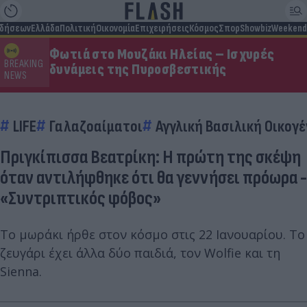
ιδήσεων
Ελλάδα
Πολιτική
Οικονομία
Επιχειρήσεις
Κόσμος
Σπορ
Showbiz
Weekend
Φωτιά στο Μουζάκι Ηλείας – Ισχυρές
BREAKING
δυνάμεις της Πυροσβεστικής
NEWS
LIFE
Γαλαζοαίματοι
Αγγλική Βασιλική Οικογέ
Πριγκίπισσα Βεατρίκη: Η πρώτη της σκέψη
όταν αντιλήφθηκε ότι θα γεννήσει πρόωρα -
«Συντριπτικός φόβος»
Το μωράκι ήρθε στον κόσμο στις 22 Ιανουαρίου. Το
ζευγάρι έχει άλλα δύο παιδιά, τον Wolfie και τη
Sienna.