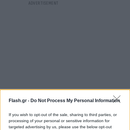
Flash.gr -
Do Not Process My Personal Information
«Ξέρετε ότι όταν φτάσει το μωρό σας, οι γιατροί
και οι μαίες θα είναι εκεί και θα κάνουν ό,τι
If you wish to opt-out of the sale, sharing to third parties, or
μπορούν για να εξασφαλίσουν ότι θα τα καταφέρει
processing of your personal or sensitive information for
αυτές τις δύσκολες πρώτες ημέρες. Αλλά δεν έχετε
targeted advertising by us, please use the below opt-out