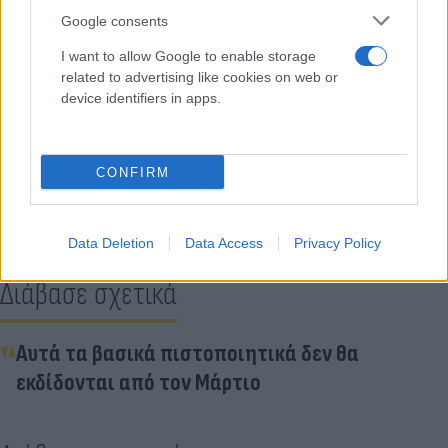
Google consents
Οι σχετικές προτάσεις μπορούν κατατεθούν
εδώ
I want to allow Google to enable storage
και
εδώ
.
related to advertising like cookies on web or
device identifiers in apps.
Κάνε κλικ και δες περισσότερο
Flash.gr
στην αναζήτηση της
Google
CONFIRM
Data Deletion
Data Access
Privacy Policy
Διάβασε σχετικά
Αυτά τα βασικά πιστοποιητικά δεν θα
εκδίδονται από τον Μάρτιο