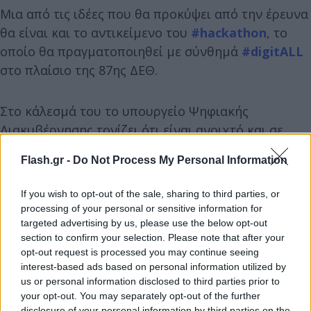
Μια από τις ιδέες που θα προκύψει από την έρευνα
θα είναι και το αντικείμενο του
#hackathon
, το
οποίο θα πραγματοποιηθεί με σύνθημά
#digitALL
στο πλαίσιο της 87ης ΔΕΘ.
Στο κάλεσμά του το υπουργείο Ψηφιακής
Διακυβέρνησης τονίζει ότι είναι ανοιχτό και σε
αναμονή ιδεών και προτάσεων για το «Εσύ τι άλλο
Flash.gr -
Do Not Process My Personal Information
θα ήθελες να γίνεται ψηφιακά;».
If you wish to opt-out of the sale, sharing to third parties, or
processing of your personal or sensitive information for
targeted advertising by us, please use the below opt-out
section to confirm your selection. Please note that after your
opt-out request is processed you may continue seeing
interest-based ads based on personal information utilized by
us or personal information disclosed to third parties prior to
your opt-out. You may separately opt-out of the further
disclosure of your personal information by third parties on the