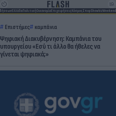
ιδήσεων
Ελλάδα
Πολιτική
Οικονομία
Επιχειρήσεις
Κόσμος
Σπορ
Showbiz
Weekend
Επιστήμες
καμπάνια
Ψηφιακή Διακυβέρνηση: Καμπάνια του
υπουργείου «Εσύ τι άλλο θα ήθελες να
γίνεται ψηφιακά;»