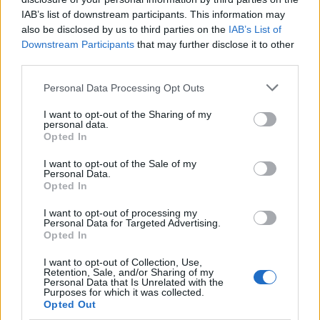
IAB’s list of downstream participants. This information may
also be disclosed by us to third parties on the
IAB’s List of
Downstream Participants
that may further disclose it to other
third parties.
Please note that this website/app uses one or more Google
Personal Data Processing Opt Outs
services and may gather and store information including but
not limited to your visit or usage behaviour. You may click to
I want to opt-out of the Sharing of my
personal data.
grant or deny consent to Google and its third-party tags to
Opted In
use your data for below specified purposes in below Google
consent section.
I want to opt-out of the Sale of my
Personal Data.
Opted In
I want to opt-out of processing my
Personal Data for Targeted Advertising.
Opted In
I want to opt-out of Collection, Use,
Retention, Sale, and/or Sharing of my
Personal Data that Is Unrelated with the
Purposes for which it was collected.
Opted Out