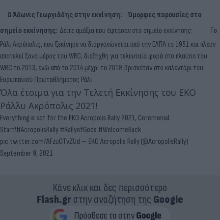
Ο Άδωνις Γεωργιάδης στην εκκίνηση:
Όμορφες παρουσίες στο
σημείο εκκίνησης:
Δείτε αμάξια που έφτασαν στο σημείο εκκίνησης:
Το
Ράλι Ακρόπολις, που ξεκίνησε να διοργανώνεται από την ΕΛΠΑ το 1951 και πλέον
αποτελεί ξανά μέρος του WRC, διεξήχθη για τελευταία φορά στο πλαίσιο του
WRC το 2013, ενώ από το 2014 μέχρι το 2018 βρισκόταν στο καλεντάρι του
Ευρωπαϊκού Πρωταθλήματος Ράλι.
Όλα έτοιμα για την Τελετή Εκκίνησης του ΕΚΟ
Ράλλυ Ακρόπολις 2021!
Everything is set for the EKO Acropolis Rally 2021, Ceremonial
Start!
#AcropolisRally
#RallyofGods
#WelcomeBack
pic.twitter.com/AFzuOTvZUd
— EKO Acropolis Rally (@AcropolisRally)
September 9, 2021
Κάνε κλικ και δες περισσότερο
Flash.gr
στην αναζήτηση της
Google