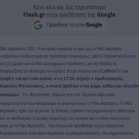
Κάνε κλικ και δες περισσότερο
Flash.gr
στην αναζήτηση της
Google
Ράλι Ακρόπολις 2021: H ιστορική σημερινή στιγμή για το Ράλι Ακρόπολις
«ταξιδεύει» διαδικτυακά και τηλεοπτικά παγκοσμίως, από 65 τηλεοπτικά δίκτυα,
σε 155 χώρες και σε 840 εκατομμύρια τηλεθεατές, με την Ελλάδα να
διαφημίζεται σε ολόκληρη την υφήλιο. https://youtu.be/c91jdM434Tk
Την
έναρξη του φετινού αγώνα, στις 17:30, κήρυξε ο πρωθυπουργός,
Κυριάκος Μητσοτάκης, ο οποίος βρέθηκε στον χώρο, καθώς και πλειάδα
υπουργών.
Ο κ. Μητσοτάκης δήλωσε σχετικά: «Είμαστε πάρα πολύ
ευχαριστημένοι που καταφέραμε να φέρουμε πίσω το Ράλι Ακρόπολις. Το Ράλι
Ακρόπολις ήρθε για να μείνει. Οι Ελληνες αγαπούν τον μηχανοκίνητο αθλητισμό
και το αποδεικνύει η μεγάλη συμμετοχή του κόσμου και το πόσο ταυτισμένοι
είναι με το Ράλι Ακρόπολις… Προσδοκώ και προσβλέπω σε μια εξαιρετική
διοργάνωση και είναι πολύ σημαντικό το μήνυμα σύνδεσης του μηχανοκίνητου