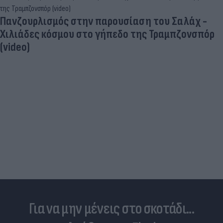
«Στην pole position για Κωνσταντέλια η
Ντόρτμουντ»
Για να μην μένεις στο σκοτάδι...