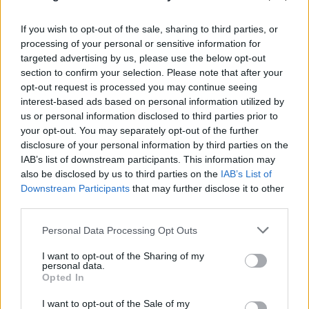
If you wish to opt-out of the sale, sharing to third parties, or
processing of your personal or sensitive information for
targeted advertising by us, please use the below opt-out
section to confirm your selection. Please note that after your
opt-out request is processed you may continue seeing
interest-based ads based on personal information utilized by
us or personal information disclosed to third parties prior to
your opt-out. You may separately opt-out of the further
disclosure of your personal information by third parties on the
Συντριβή ελικοπτέρων στην Ψάθα: Κρίσιμο
IAB’s list of downstream participants. This information may
αμοντάριστο βίντεο στα χέρια του
also be disclosed by us to third parties on the
IAB’s List of
«ελληνικού FBI»
Downstream Participants
that may further disclose it to other
third parties.
06.08.2026
Please note that this website/app uses one or more Google
Personal Data Processing Opt Outs
services and may gather and store information including but
not limited to your visit or usage behaviour. You may click to
I want to opt-out of the Sharing of my
personal data.
grant or deny consent to Google and its third-party tags to
Opted In
use your data for below specified purposes in below Google
consent section.
I want to opt-out of the Sale of my