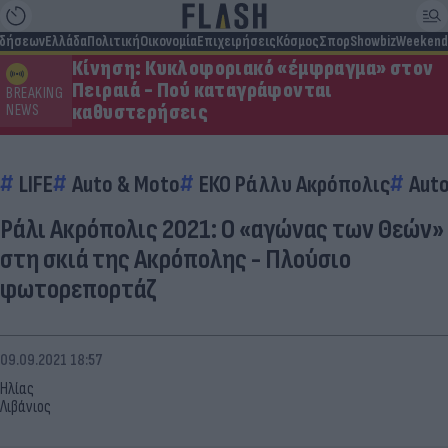
ιδήσεων
Ελλάδα
Πολιτική
Οικονομία
Επιχειρήσεις
Κόσμος
Σπορ
Showbiz
Weekend
Κίνηση: Κυκλοφοριακό «έμφραγμα» στον
Πειραιά - Πού καταγράφονται
BREAKING
καθυστερήσεις
NEWS
LIFE
Auto & Moto
ΕΚΟ Ράλλυ Ακρόπολις
Aut
Ράλι Ακρόπολις 2021: Ο «αγώνας των Θεών»
στη σκιά της Ακρόπολης - Πλούσιο
φωτορεπορτάζ
09.09.2021 18:57
Ηλίας
Λιβάνιος