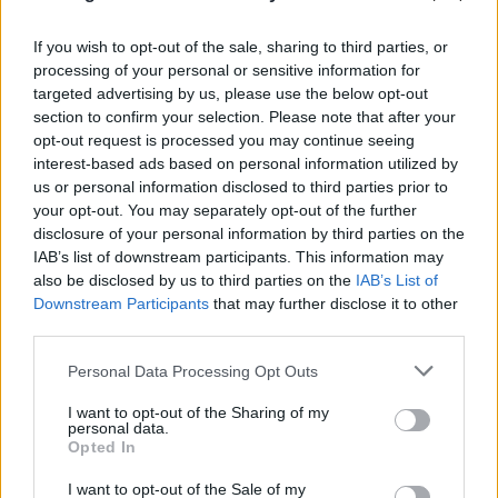
If you wish to opt-out of the sale, sharing to third parties, or
processing of your personal or sensitive information for
targeted advertising by us, please use the below opt-out
section to confirm your selection. Please note that after your
opt-out request is processed you may continue seeing
interest-based ads based on personal information utilized by
us or personal information disclosed to third parties prior to
your opt-out. You may separately opt-out of the further
disclosure of your personal information by third parties on the
IAB’s list of downstream participants. This information may
also be disclosed by us to third parties on the
IAB’s List of
Downstream Participants
that may further disclose it to other
third parties.
Please note that this website/app uses one or more Google
Personal Data Processing Opt Outs
services and may gather and store information including but
Συγκλονιστικό βίντεο στον Κουβαρά:
not limited to your visit or usage behaviour. You may click to
I want to opt-out of the Sharing of my
personal data.
grant or deny consent to Google and its third-party tags to
Αστυνομικοί απομακρύνουν ηλικιωμένη από
Opted In
use your data for below specified purposes in below Google
τη φωτιά
consent section.
I want to opt-out of the Sale of my