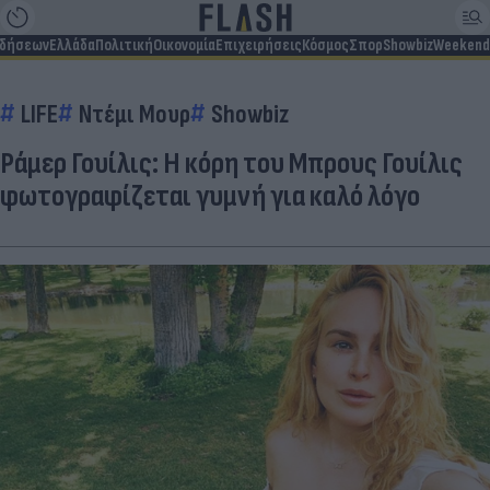
ιδήσεων
Ελλάδα
Πολιτική
Οικονομία
Επιχειρήσεις
Κόσμος
Σπορ
Showbiz
Weekend
LIFE
Ντέμι Μουρ
Showbiz
Ράμερ Γουίλις: Η κόρη του Μπρους Γουίλις
φωτογραφίζεται γυμνή για καλό λόγο