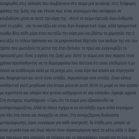
αναφερθεί στις αλλαγές που συμβαίνουν στο σώμα μια γυναίκας στις διάφορες
φάσεις της ζωής της και τόνισε πως είναι ευγνώμων που κατάφερε να
κουβαλήσει μέσα σε αυτό την κόρη της.
«Αυτό το σώμα έφτιαξε έναν άνθρωπο
από το μηδέν... και το κοιτάζω και είναι λίγο διαφορετικά τώρα, αλλά πραγματικά
νιώθω δέος κάθε μέρα όταν κοιτάζω την κόρη μου και βλέπω το χαμόγελο της ή
κοιτάζω το τέλειο πρόσωπο και τα μικροσκοπικά δάχτυλα των ποδιών της και τον
τρόπο που φωτίζουν τα μάτια της όταν ξυπνάει το πρωί και αναγνωρίζει το
πρόσωπό μου. Είναι η αγάπη της ζωής μου. Αυτό το σώμα μου που πέρασα τόσα
χρόνια προσπαθώντας να το διαμορφώσω που πίστευα ότι είναι επιθυμητό ή με
έκανε να αισθάνομαι καλά με τα ρούχα μου, είναι λίγο πιο απαλό και στρογγυλό
και διαφορετικό και αυτό είναι εντάξει, περισσότερο από εντάξει. Είναι κάπως
εκπληκτικό γιατί μεγάλωσε ένα άτομο μέσα σε αυτό. Αυτό το μικρό ον που αγαπώ
με αγριότητα και απορία που φτάνει καθημερινά σε νέα επίπεδα», έγραψε αρχικά.
Στη συνέχεια, συμπλήρωσε: «Ξέρω ότι το σώμα μου εξακολουθεί να
αναπροσαρμόζεται, αλλά σε όποιο σχήμα κι αν καταλήξει είμαι απλά ευγνώμων
για όλα όσα έκανε και συνεχίζει να κάνει. Στη συνεχιζόμενη διαδικασία
μεταμόρφωσης, είμαι ευγνώμων για κάθε ανατροπή. Τα στήθη μου, μπορεί να
είναι μεγαλύτερα και ίσως πάντα τόσο παρασυρόμενα προς τα κάτω αλλά τι δώρο
και προνόμιο που μπορούν να ταΐσουν και να προσφέρουν τροφή για τη Lou μου.