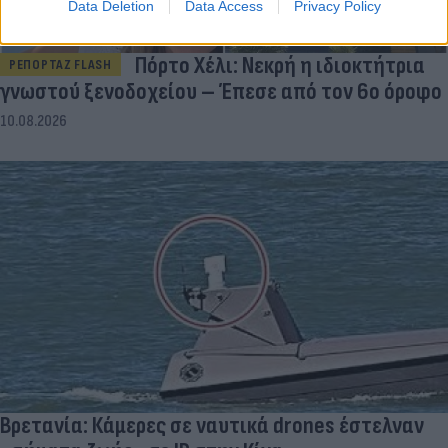
Data Deletion
Data Access
Privacy Policy
Πόρτο Χέλι: Νεκρή η ιδιοκτήτρια
ΡΕΠΟΡΤΑΖ FLASH
γνωστού ξενοδοχείου – Έπεσε από τον 6ο όροφο
10.08.2026