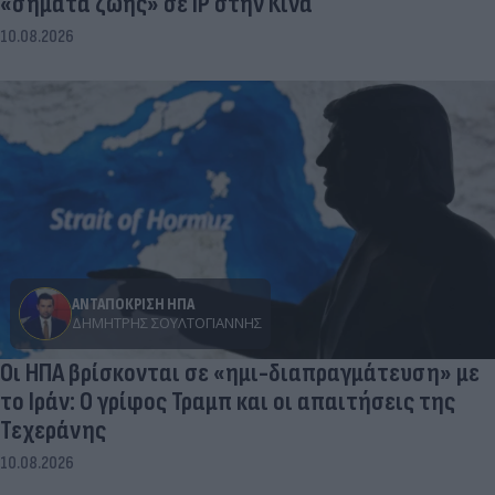
Βρετανία: Κάμερες σε ναυτικά drones έστελναν
«σήματα ζωής» σε IP στην Κίνα
10.08.2026
ΑΝΤΑΠΟΚΡΙΣΗ ΗΠΑ
ΔΗΜΉΤΡΗΣ ΣΟΥΛΤΟΓΙΆΝΝΗΣ
Οι ΗΠΑ βρίσκονται σε «ημι-διαπραγμάτευση» με
το Ιράν: Ο γρίφος Τραμπ και οι απαιτήσεις της