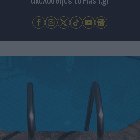
Για να μην μένεις στο σκοτάδι...
ακολούθησε το Flash.gr