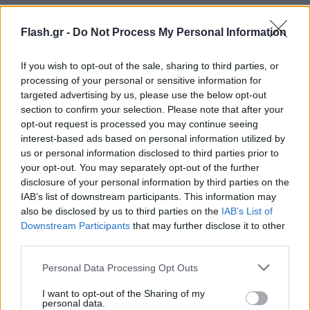
Ωστόσο, ο Rashidi Yekini δεν κατάφερε ποτέ να
Flash.gr -
Do Not Process My Personal Information
προσαρμοστεί στις ανάγκες του Ολυμπιακού και
του Ελληνικού Πρωταθλήματος, με αποτέλεσμα να
If you wish to opt-out of the sale, sharing to third parties, or
αποτελέσει παρελθόν από τον ελληνικό σύλλογο
processing of your personal or sensitive information for
targeted advertising by us, please use the below opt-out
λίγους μήνες μετά.
section to confirm your selection. Please note that after your
opt-out request is processed you may continue seeing
Το 2005 αποφάσισε σε ηλικία 42 ετών να κρεμάσει
interest-based ads based on personal information utilized by
τα ποδοσφαιρικά του παπούτσια και να βάλει τέλος
us or personal information disclosed to third parties prior to
your opt-out. You may separately opt-out of the further
στην πλούσια πολυετή καριέρα του.
disclosure of your personal information by third parties on the
IAB’s list of downstream participants. This information may
Ο Rashidi Yekini πέθανε αιφνιδίως στις 4 Μαΐου
also be disclosed by us to third parties on the
IAB’s List of
Downstream Participants
that may further disclose it to other
2012 σε ηλικία 48 ετών. Τα ακριβή αίτια του
third parties.
θανάτου του δεν είναι ακόμα γνωστά, ωστόσο το
2011, τα Μέσα Μαζικής Ενημέρωσης της πατρίδας
Please note that this website/app uses one or more Google
Personal Data Processing Opt Outs
services and may gather and store information including but
του ανακοίνωσαν ότι ο Rashidi Yekini μετά το τέλος
not limited to your visit or usage behaviour. You may click to
I want to opt-out of the Sharing of my
της ποδοσφαιρικής του καριέρας έπασχε από
personal data.
grant or deny consent to Google and its third-party tags to