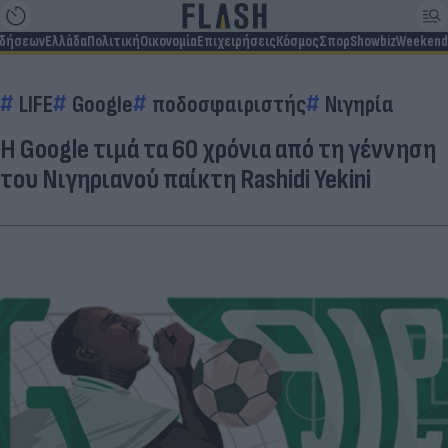
ιδήσεων
Ελλάδα
Πολιτική
Οικονομία
Επιχειρήσεις
Κόσμος
Σπορ
Showbiz
Weekend
LIFE
Google
ποδοσφαιριστής
Νιγηρία
Η Google τιμά τα 60 χρόνια από τη γέννηση
του Νιγηριανού παίκτη Rashidi Yekini