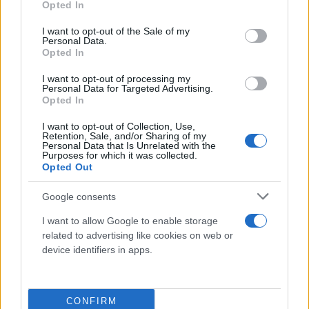
Opted In
διπολική διαταραχή και βαριά κατάθλιψη, κάτι που
use your data for below specified purposes in below Google
consent section.
τον οδήγησε στο να μένει μόνος του.
I want to opt-out of the Sale of my
Personal Data.
Opted In
I want to opt-out of processing my
Personal Data for Targeted Advertising.
Opted In
I want to opt-out of Collection, Use,
Retention, Sale, and/or Sharing of my
Personal Data that Is Unrelated with the
Purposes for which it was collected.
Opted Out
Google consents
I want to allow Google to enable storage
related to advertising like cookies on web or
device identifiers in apps.
CONFIRM