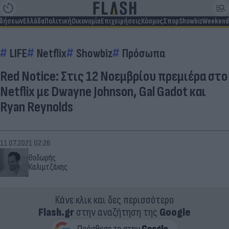
ιδήσεων
Ελλάδα
Πολιτική
Οικονομία
Επιχειρήσεις
Κόσμος
Σπορ
Showbiz
Weekend
LIFE
Netflix
Showbiz
Πρόσωπα
Red Notice: Στις 12 Νοεμβρίου πρεμιέρα στο
Netflix με Dwayne Johnson, Gal Gadot και
Ryan Reynolds
11.07.2021 02:26
Θοδωρής
Καλιμτζάκης
Κάνε κλικ και δες περισσότερο
Flash.gr
στην αναζήτηση της
Google