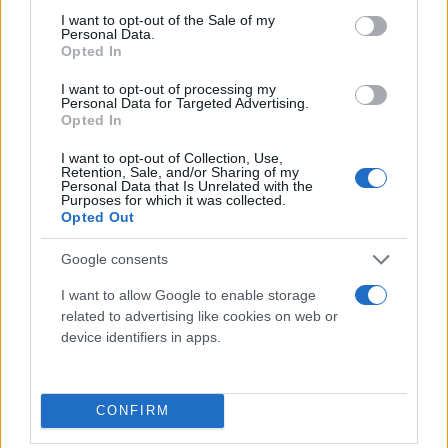
consent section.
I want to opt-out of the Sale of my
Personal Data.
Opted In
I want to opt-out of processing my
Personal Data for Targeted Advertising.
Opted In
I want to opt-out of Collection, Use,
Retention, Sale, and/or Sharing of my
Personal Data that Is Unrelated with the
Purposes for which it was collected.
Opted Out
Google consents
To Netflix επένδυσε πάνω από
200 εκατομμύρια
δολάρια
για την συγκεκριμένη παραγωγή,
I want to allow Google to enable storage
related to advertising like cookies on web or
αντιμετωπίζοντας τη Universal, τη Warner, τη Sony
device identifiers in apps.
και την Paramount που επίσης τη διεκδικούσαν.
Στη σκηνοθεσία και στο σενάριο είναι ο
Ρόσον
Μάρσαλ Θούρμπερ,
ο οποίος έχει συνεργαστεί με
CONFIRM
τον
The Rock
(Johnson) στις ταινίες Central