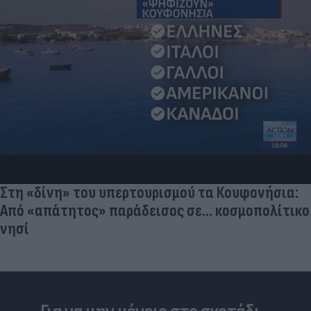
Στη «δίνη» του υπερτουρισμού τα Κουφονήσια:
Από «απάτητος» παράδεισος σε... κοσμοπολίτικο
νησί