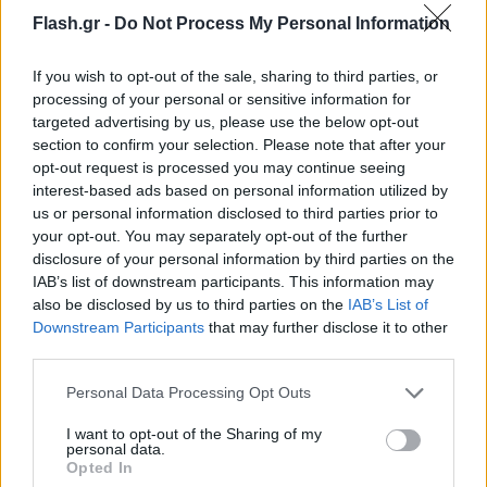
Flash.gr -
Do Not Process My Personal Information
πολύ όμορφη
Gal Gadot
(Wonder Woman).
If you wish to opt-out of the sale, sharing to third parties, or
processing of your personal or sensitive information for
targeted advertising by us, please use the below opt-out
section to confirm your selection. Please note that after your
opt-out request is processed you may continue seeing
interest-based ads based on personal information utilized by
us or personal information disclosed to third parties prior to
your opt-out. You may separately opt-out of the further
disclosure of your personal information by third parties on the
IAB’s list of downstream participants. This information may
also be disclosed by us to third parties on the
IAB’s List of
Downstream Participants
that may further disclose it to other
third parties.
Please note that this website/app uses one or more Google
Personal Data Processing Opt Outs
services and may gather and store information including but
not limited to your visit or usage behaviour. You may click to
I want to opt-out of the Sharing of my
personal data.
grant or deny consent to Google and its third-party tags to
Opted In
use your data for below specified purposes in below Google