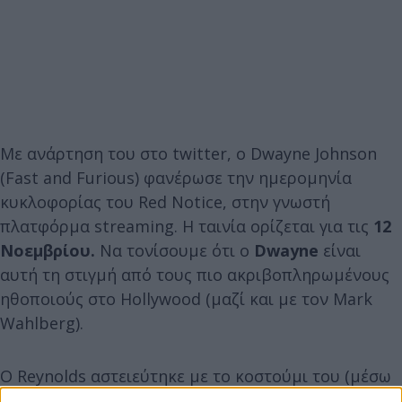
Με ανάρτηση του στο twitter, ο Dwayne Johnson
(Fast and Furious) φανέρωσε την ημερομηνία
κυκλοφορίας του Red Notice, στην γνωστή
πλατφόρμα streaming. H ταινία ορίζεται για τις
12
Νοεμβρίου.
Να τονίσουμε ότι ο
Dwayne
είναι
αυτή τη στιγμή από τους πιο ακριβοπληρωμένους
ηθοποιούς στο Hollywood (μαζί και με τον Mark
Wahlberg).
Ο Reynolds αστειεύτηκε με το κοστούμι του (μέσω
twitter) και εξέφρασε τον θαυμασμό του για την