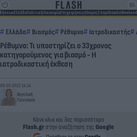
ιδήσεων
Ελλάδα
Πολιτική
Οικονομία
Επιχειρήσεις
Κόσμος
Σπορ
Showbiz
Weekend
Ελλάδα
Βιασμός
Ρέθυμνο
Ιατροδικαστής
Ρέθυμνο: Τι υποστηρίζει ο 33χρονος
κατηγορούμενος για βιασμό - Η
ιατροδικαστική έκθεση
09.08.2022 14:14
Αγγελική
Γιαννακού
Κάνε κλικ και δες περισσότερο
Flash.gr
στην αναζήτηση της
Google