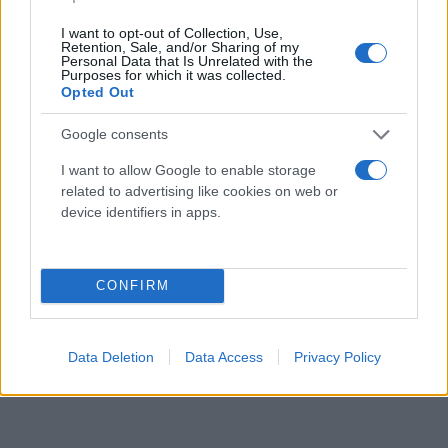
Κάνε κλικ και δες περισσότερο
I want to opt-out of Collection, Use,
Retention, Sale, and/or Sharing of my
Flash.gr
στην αναζήτηση της
Google
Personal Data that Is Unrelated with the
Purposes for which it was collected.
Opted Out
Google consents
I want to allow Google to enable storage
related to advertising like cookies on web or
device identifiers in apps.
Διάβασε περισσότερα
CONFIRM
Ελλάδα
Τροχαίο
Ρόδος
Data Deletion
Data Access
Privacy Policy