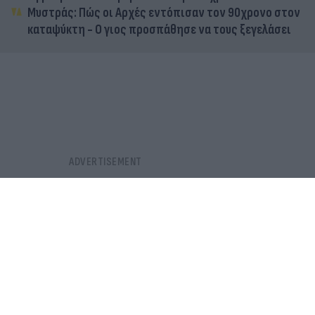
Μυστράς: Πώς οι Αρχές εντόπισαν τον 90χρονο στον
καταψύκτη - Ο γιος προσπάθησε να τους ξεγελάσει