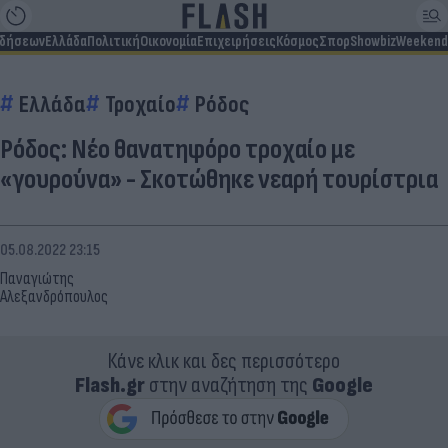
ιδήσεων
Ελλάδα
Πολιτική
Οικονομία
Επιχειρήσεις
Κόσμος
Σπορ
Showbiz
Weekend
Ελλάδα
Τροχαίο
Ρόδος
Ρόδος: Νέο θανατηφόρο τροχαίο με
«γουρούνα» - Σκοτώθηκε νεαρή τουρίστρια
05.08.2022 23:15
Παναγιώτης
Αλεξανδρόπουλος
Κάνε κλικ και δες περισσότερο
Flash.gr
στην αναζήτηση της
Google