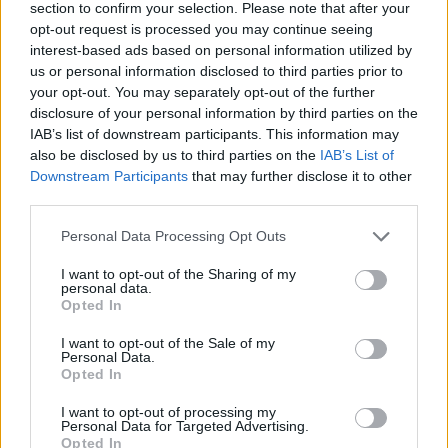
section to confirm your selection. Please note that after your
opt-out request is processed you may continue seeing
interest-based ads based on personal information utilized by
us or personal information disclosed to third parties prior to
your opt-out. You may separately opt-out of the further
disclosure of your personal information by third parties on the
IAB’s list of downstream participants. This information may
also be disclosed by us to third parties on the
IAB’s List of
Downstream Participants
that may further disclose it to other
third parties.
Please note that this website/app uses one or more Google
Personal Data Processing Opt Outs
services and may gather and store information including but
not limited to your visit or usage behaviour. You may click to
I want to opt-out of the Sharing of my
personal data.
grant or deny consent to Google and its third-party tags to
Opted In
use your data for below specified purposes in below Google
Υπενθυμίζεται ότι προχθές το βράδυ έχασε τη ζωή
consent section.
I want to opt-out of the Sale of my
του 54χρονος αλλοδαπός, όταν η τετράτροχη
Personal Data.
Opted In
μοτοσυκλέτα που οδηγούσε εξετράπη της πορείας
της και ανετράπη.
I want to opt-out of processing my
Personal Data for Targeted Advertising.
Opted In