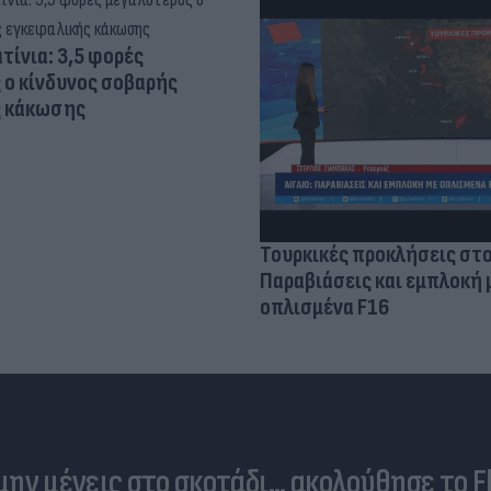
τίνια: 3,5 φορές
 ο κίνδυνος σοβαρής
ς κάκωσης
Τουρκικές προκλήσεις στο
Παραβιάσεις και εμπλοκή 
οπλισμένα F16
 μην μένεις στο σκοτάδι... ακολούθησε το F