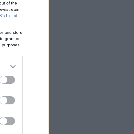
out of the
 downstream
B’s List of
er and store
to grant or
ed purposes