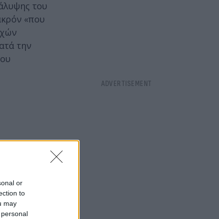
κάλυψης του
ακρόν «που
ρχών
ατά την
που
sonal or
ection to
ou may
 personal