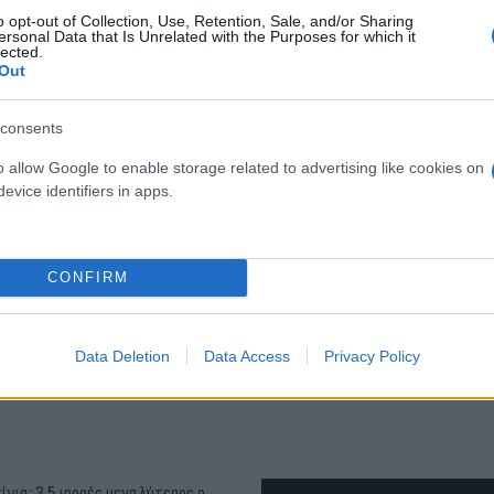
o opt-out of Collection, Use, Retention, Sale, and/or Sharing
ersonal Data that Is Unrelated with the Purposes for which it
lected.
Out
consents
o allow Google to enable storage related to advertising like cookies on
evice identifiers in apps.
τον θεό» - Η κυρία Μέσι
Και οι μαϊμούδες έχουν κατ
 στο Instagram, την
επιστήμονες ρίχνουν φως
ι η σύντροφος του
"φιλίες" μεταξύ διαφορε
hoto)
CONFIRM
Data Deletion
Data Access
Privacy Policy