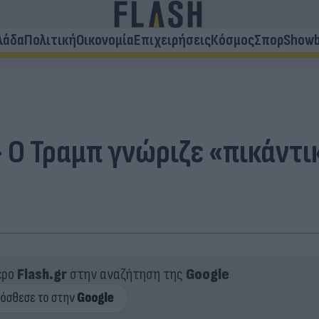
λάδα
Πολιτική
Οικονομία
Επιχειρήσεις
Κόσμος
Σπορ
Showb
- Ο Τραμπ γνώριζε «πικάντι
ερο
Flash.gr
στην αναζήτηση της
Google