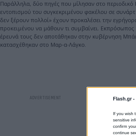
Παράλληλα, δύο πηγές που μίλησαν στο περιοδικό R
εντοπισμού του συγκεκριμένου φακέλου σε συνάρτ
δεν ξέρουν πολλοί» έχουν προκαλέσει την εγρήγορ
προκειμένου να μάθουν τι συμβαίνει. Εκπρόσωπος τη
έρευνά τους δεν αποτάθηκαν στην κυβέρνηση Μπάι
κατασχέθηκαν στο Μαρ-α-Λάγκο.
Flash.gr -
If you wish 
sensitive in
confirm you
continue se