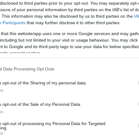
disclosed to third parties prior to your opt-out. You may separately opt-
losure of your personal information by third parties on the IAB’s list of
ερο
Flash.gr
στην αναζήτηση της
Google
. This information may also be disclosed by us to third parties on the
IA
Participants
that may further disclose it to other third parties.
 that this website/app uses one or more Google services and may gath
including but not limited to your visit or usage behaviour. You may click 
 to Google and its third-party tags to use your data for below specifi
ogle consent section.
l Data Processing Opt Outs
o opt-out of the Sharing of my personal data.
In
ανουέλ Μακρόν
o opt-out of the Sale of my Personal Data.
In
to opt-out of processing my Personal Data for Targeted
ing.
In