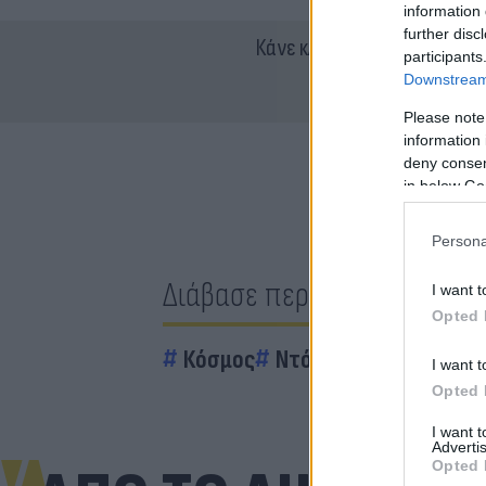
information 
further disc
Κάνε κλικ και δες περισσότ
participants
Downstream 
Please note
information 
deny consent
in below Go
Persona
Διάβασε περισσότερα
I want t
Opted 
Κόσμος
Ντόναλντ Τραμπ
Εμ
I want t
Opted 
I want 
Advertis
Opted 