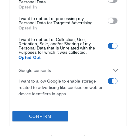
Personal Data.
Opted In
I want to opt-out of processing my
Personal Data for Targeted Advertising.
Opted In
I want to opt-out of Collection, Use,
Retention, Sale, and/or Sharing of my
Personal Data that Is Unrelated with the
Purposes for which it was collected.
Opted Out
«Hot-dry-windy»: Το καιρικό κοκτέιλ που
προκαλεί συναγερμό για φωτιές το
Google consents
επόμενο 48ωρο
I want to allow Google to enable storage
related to advertising like cookies on web or
08.08.2026
device identifiers in apps.
CONFIRM