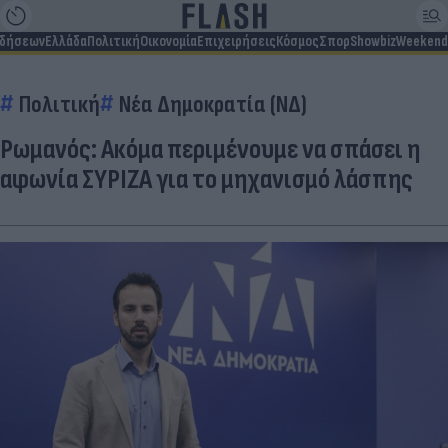
ιδήσεων
Ελλάδα
Πολιτική
Οικονομία
Επιχειρήσεις
Κόσμος
Σπορ
Showbiz
Weekend
Πολιτική
Νέα Δημοκρατία (ΝΔ)
Ρωμανός: Ακόμα περιμένουμε να σπάσει η
αφωνία ΣΥΡΙΖΑ για το μηχανισμό λάσπης