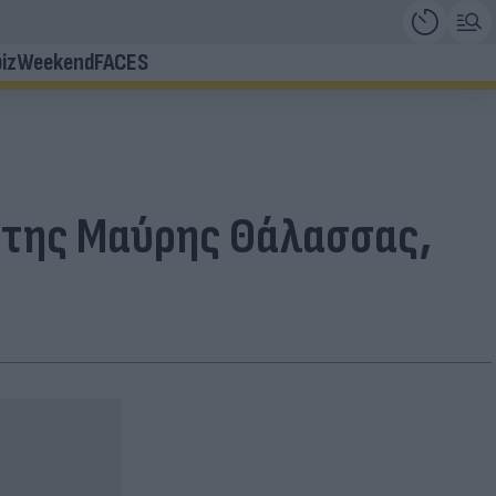
iz
Weekend
FACES
υ της Μαύρης Θάλασσας,