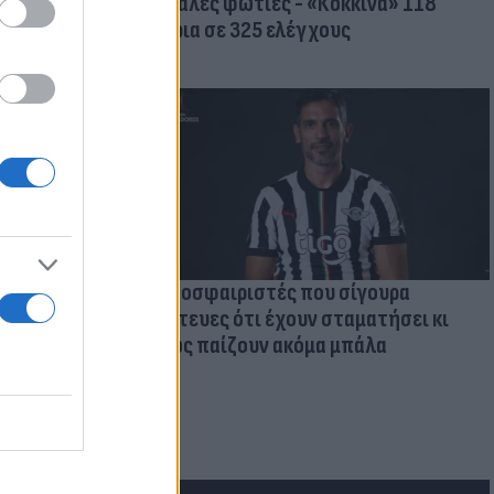
μεγάλες φωτιές - «Κόκκινα» 118
κτίρια σε 325 ελέγχους
Ποδοσφαιριστές που σίγουρα
πίστευες ότι έχουν σταματήσει κι
όμως παίζουν ακόμα μπάλα
 Αιγαίο:
με