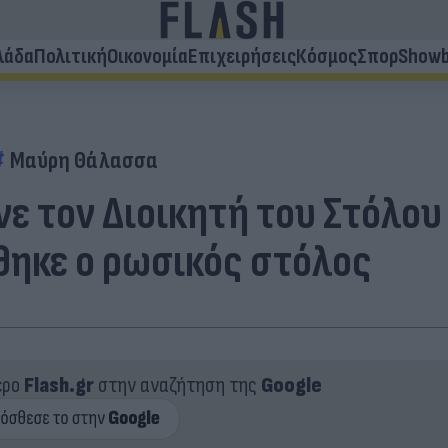
λάδα
Πολιτική
Οικονομία
Επιχειρήσεις
Κόσμος
Σπορ
Showb
Μαύρη Θάλασσα
νε τον Διοικητή του Στόλο
θηκε ο ρωσικός στόλος
ερο
Flash.gr
στην αναζήτηση της
Google