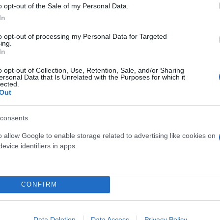
o opt-out of the Sale of my Personal Data.
In
to opt-out of processing my Personal Data for Targeted
ing.
In
τίνια: 3,5 φορές
o opt-out of Collection, Use, Retention, Sale, and/or Sharing
ersonal Data that Is Unrelated with the Purposes for which it
 ο κίνδυνος σοβαρής
lected.
Out
ς κάκωσης
consents
o allow Google to enable storage related to advertising like cookies on
evice identifiers in apps.
Τουρκικές προκλήσεις στο
Παραβιάσεις και εμπλοκή 
οπλισμένα F16
CONFIRM
Data Deletion
Data Access
Privacy Policy