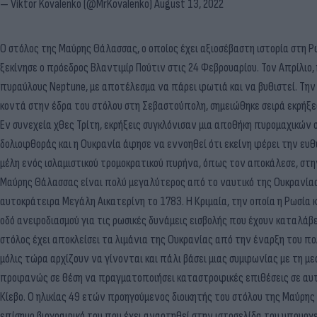
— Viktor Kovalenko (@MrKovalenko)
August 13, 2022
Ο στόλος της Μαύρης Θάλασσας, ο οποίος έχει αξιοσέβαστη ιστορία στη Ρ
ξεκίνησε ο πρόεδρος Βλαντιμίρ Πούτιν στις 24 Φεβρουαρίου. Τον Απρίλιο
πυραύλους Neptune, με αποτέλεσμα να πάρει φωτιά και να βυθιστεί. Την 
κοντά στην έδρα του στόλου στη Σεβαστούπολη, σημειώθηκε σειρά εκρή
Εν συνεχεία χθες Τρίτη, εκρήξεις συγκλόνισαν μια αποθήκη πυρομαχικών 
δολιοφθοράς και η Ουκρανία άφησε να εννοηθεί ότι εκείνη φέρει την ευθ
μέλη ενός ισλαμιστικού τρομοκρατικού πυρήνα, όπως τον αποκάλεσε, στην
Μαύρης Θάλασσας είναι πολύ μεγαλύτερος από το ναυτικό της Ουκρανίας
αυτοκράτειρα Μεγάλη Αικατερίνη το 1783. Η Κριμαία, την οποία η Ρωσία 
οδό ανεφοδιασμού για τις ρωσικές δυνάμεις εισβολής που έχουν καταλάβε
στόλος έχει αποκλείσει τα λιμάνια της Ουκρανίας από την έναρξη του π
μόλις τώρα αρχίζουν να γίνονται και πάλι βάσει μιας συμφωνίας με τη μ
προφανώς σε θέση να πραγματοποιήσει καταστροφικές επιθέσεις σε αυτ
Κίεβο. Ο ηλικίας 49 ετών προηγούμενος διοικητής του στόλου της Μαύρη
επίσημο βιογραφικό του που έχει αναρτηθεί στην ιστοσελίδα του υπουργε