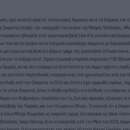
ωσία, έχει υποστεί αρκετές ταπεινώσεις δημοσίως κατά τη διάρκεια του 
, η Ουκρανία έπληξε την ναυαρχίδα του στόλου της Μαύρης Θάλασσας, «Μα
περασμένη εβδομάδα στην αεροπορική βάση Σάκι στη νοτιοδυτική Κριμαία,
ξεων που κατέστρεψαν οκτώ πολεμικά αεροσκάφη, σύμφωνα με δορυφορικ
σε μια στρατιωτική βάση στο βόρειο τμήμα της χερσονήσου. Η Ρωσία έκανε
ύνη για το πλήγμα αυτό. Σήμερα η ρωσική υπηρεσία ασφαλείας FSB δήλωσε
 Κριμαία, αν και δεν ανέφερε αν ήταν ύποπτοι για συμμετοχή στις εκρήξε
 και αποτελεί πηγή εθνικής υπερηφάνειας που χρονολογείται από την ί
κατέλαβε από την Ουκρανία το 2014 και έκτοτε έχει οχυρωθεί ευρέως, παρ
ι τη νότια Ουκρανία, όπου το Κίεβο σχεδιάζει αντεπίθεση τις επόμενες 
ολέμου τον Φεβρουάριο, παγιδεύοντας τις ζωτικής σημασίας εξαγωγές σιτ
εσολάβηση της Τουρκίας και των Ηνωμένων Εθνών. Το γεγονός ότι η Ουκραν
ό που η Μόσχα θεωρούσε ως ασφαλές οχυρό, λειτούργησε ως ηθικό πλεον
ς Θάλασσας Ίγκορ Οσίποφ, ήταν επικεφαλής από τον Μάιο του 2019, σύμφ
ίου Άμυνας. Ο αντικαταστάτης του, ηλικίας 60 ετών Βίκτορ Σοκολόφ, έχε