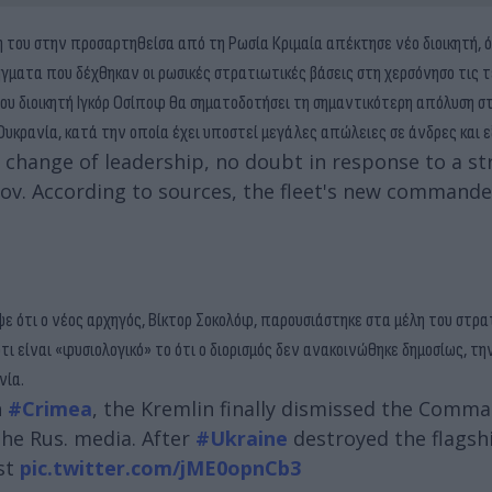
η του στην προσαρτηθείσα από τη Ρωσία Κριμαία απέκτησε νέο διοικητή,
γματα που δέχθηκαν οι ρωσικές στρατιωτικές βάσεις στη χερσόνησο τις 
ου διοικητή Ιγκόρ Οσίποφ θα σηματοδοτήσει τη σημαντικότερη απόλυση σ
υκρανία, κατά την οποία έχει υποστεί μεγάλες απώλειες σε άνδρες και ε
 change of leadership, no doubt in response to a st
v. According to sources, the fleet's new commander
ψε ότι ο νέος αρχηγός, Βίκτορ Σοκολόφ, παρουσιάστηκε στα μέλη του στρα
ι είναι «φυσιολογικό» το ότι ο διορισμός δεν ανακοινώθηκε δημοσίως, τη
νία.
n
#Crimea
, the Kremlin finally dismissed the Comma
the Rus. media. After
#Ukraine
destroyed the flagshi
st
pic.twitter.com/jME0opnCb3