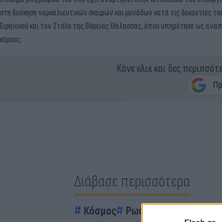
στη διοίκηση ναρκαλιευτικών σκαφών και μονάδων κατά τις δεκαετίες το
Ειρηνικού και τον Στόλο της Βόρειας Θάλασσας, όπου υπηρέτησε ως ανα
κύρους.
Κάνε κλικ και δες περισσότ
Διάβασε περισσότερα
Κόσμος
Ρωσία
Ουκρανία
Β