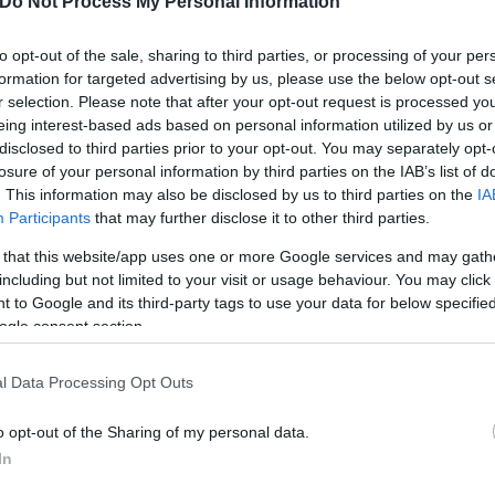
Do Not Process My Personal Information
to opt-out of the sale, sharing to third parties, or processing of your per
formation for targeted advertising by us, please use the below opt-out s
r selection. Please note that after your opt-out request is processed y
eing interest-based ads based on personal information utilized by us or
disclosed to third parties prior to your opt-out. You may separately opt-
losure of your personal information by third parties on the IAB’s list of
. This information may also be disclosed by us to third parties on the
IA
Participants
that may further disclose it to other third parties.
 that this website/app uses one or more Google services and may gath
including but not limited to your visit or usage behaviour. You may click 
τον θεό» - Η κυρία Μέσι
Και οι μαϊμούδες έχουν κατ
 to Google and its third-party tags to use your data for below specifi
 στο Instagram, την
επιστήμονες ρίχνουν φως
ogle consent section.
ι η σύντροφος του
"φιλίες" μεταξύ διαφορε
hoto)
l Data Processing Opt Outs
o opt-out of the Sharing of my personal data.
In