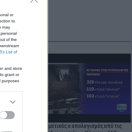
sonal or
ection to
ou may
 personal
out of the
 downstream
B’s List of
er and store
to grant or
οικίδια! Οι
ed purposes
 στις
τικών ειδών
Δραματικός ο απολογισμός από τις