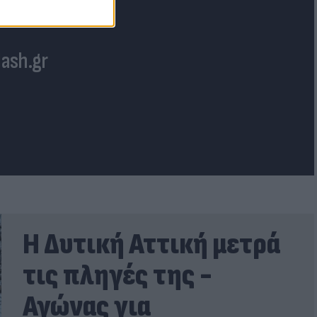
lash.gr
Η Δυτική Αττική μετρά
τις πληγές της -
Αγώνας για