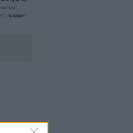
τόλο του
αδημίας υψηλού