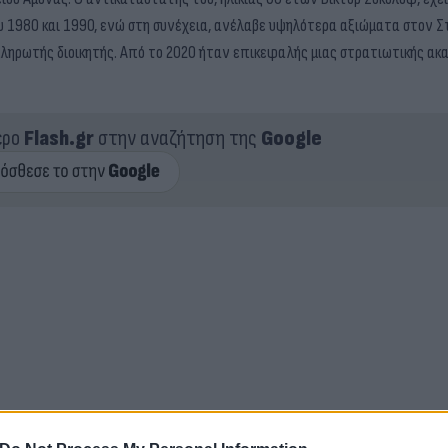
υ 1980 και 1990, ενώ στη συνέχεια, ανέλαβε υψηλότερα αξιώματα στον Σ
πληρωτής διοικητής. Από το 2020 ήταν επικεφαλής μιας στρατιωτικής ακ
ερο
Flash.gr
στην αναζήτηση της
Google
λαντίμιρ Πούτιν
Μαύρη Θάλασσα