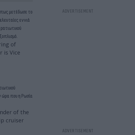
 όπως μετέδωσε το
τελευταίες εννιά
τρατιωτικού
ξοπλισμό.
ring of
 is Vice
τιωτικού
ν ώρα που η Ρωσία
nder of the
p cruiser