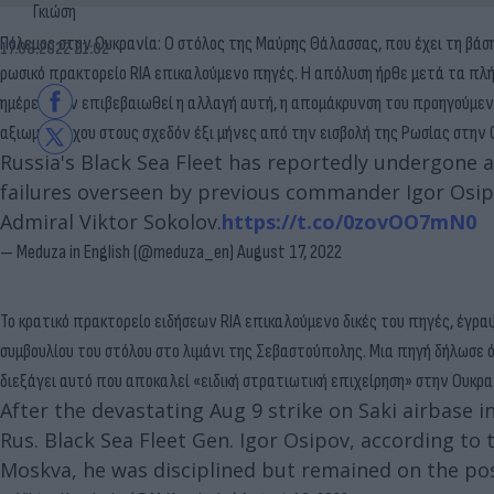
Γκιώση
Πόλεμος στην Ουκρανία: Ο στόλος της Μαύρης Θάλασσας, που έχει τη βάσ
17.08.2022 21:02
ρωσικό πρακτορείο RIA επικαλούμενο πηγές. Η απόλυση ήρθε μετά τα πλή
ημέρες. Εάν επιβεβαιωθεί η αλλαγή αυτή, η απομάκρυνση του προηγούμεν
αξιωματούχου στους σχεδόν έξι μήνες από την εισβολή της Ρωσίας στην Ο
Russia's Black Sea Fleet has reportedly undergone a
failures overseen by previous commander Igor Osipo
Admiral Viktor Sokolov.
https://t.co/0zovOO7mN0
— Meduza in English (@meduza_en)
August 17, 2022
Το κρατικό πρακτορείο ειδήσεων RIA επικαλούμενο δικές του πηγές, έγρα
συμβουλίου του στόλου στο λιμάνι της Σεβαστούπολης. Μια πηγή δήλωσε ότ
διεξάγει αυτό που αποκαλεί «ειδική στρατιωτική επιχείρηση» στην Ουκρα
After the devastating Aug 9 strike on Saki airbase i
Rus. Black Sea Fleet Gen. Igor Osipov, according to 
Moskva, he was disciplined but remained on the po