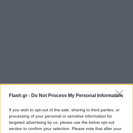
Flash.gr -
Do Not Process My Personal Information
«Η κινεζική πλευρά έχει το δικαίωμα να παίρνει τα
απαραίτητα μέτρα για την προστασία της
If you wish to opt-out of the sale, sharing to third parties, or
κυριαρχίας της και της εδαφικής της ακεραιότητας
processing of your personal or sensitive information for
όσον αφορά το πρόβλημα της Ταϊβάν», δήλωσε το
targeted advertising by us, please use the below opt-out
section to confirm your selection. Please note that after your
ρωσικό υπουργείο Εξωτερικών. Το υπουργείο