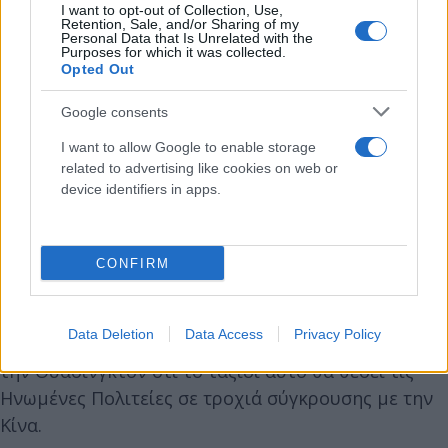
I want to opt-out of Collection, Use,
Retention, Sale, and/or Sharing of my
Personal Data that Is Unrelated with the
Purposes for which it was collected.
Opted Out
Google consents
I want to allow Google to enable storage
related to advertising like cookies on web or
device identifiers in apps.
CONFIRM
Η Μόσχα υποστήριξε το Πεκίνο νωρίτερα σήμερα
Data Deletion
Data Access
Privacy Policy
σε σχέση με την επίσκεψη αυτή, προειδοποιώντας
την Ουάσινγκτον ότι το ταξίδι αυτό θα θέσει τις
Ηνωμένες Πολιτείες σε τροχιά σύγκρουσης με την
Κίνα.