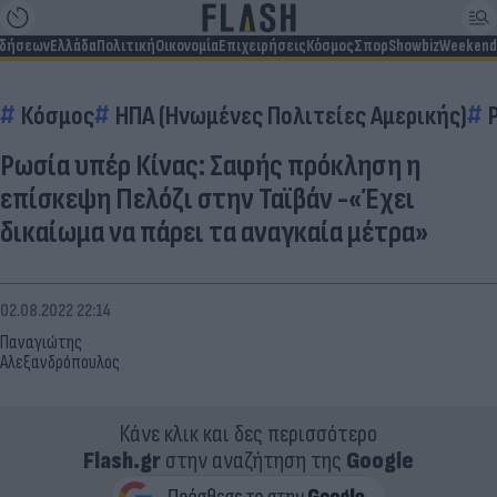
ιδήσεων
Ελλάδα
Πολιτική
Οικονομία
Επιχειρήσεις
Κόσμος
Σπορ
Showbiz
Weekend
Κόσμος
ΗΠΑ (Ηνωμένες Πολιτείες Αμερικής)
Ρωσία υπέρ Κίνας: Σαφής πρόκληση η
επίσκεψη Πελόζι στην Ταϊβάν -«Έχει
δικαίωμα να πάρει τα αναγκαία μέτρα»
02.08.2022 22:14
Παναγιώτης
Αλεξανδρόπουλος
Κάνε κλικ και δες περισσότερο
Flash.gr
στην αναζήτηση της
Google