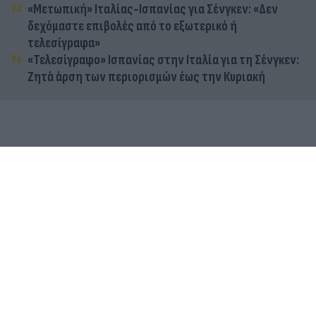
«Μετωπική» Ιταλίας-Ισπανίας για Σένγκεν: «Δεν
δεχόμαστε επιβολές από το εξωτερικό ή
τελεσίγραφα»
«Τελεσίγραφο» Ισπανίας στην Ιταλία για τη Σένγκεν:
Ζητά άρση των περιορισμών έως την Κυριακή