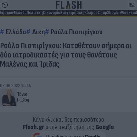
ιδήσεων
Ελλάδα
Πολιτική
Οικονομία
Επιχειρήσεις
Κόσμος
Σπορ
Showbiz
Weekend
Ελλάδα
Δίκη
Ρούλα Πισπιρίγκου
Ρούλα Πισπιρίγκου: Καταθέτουν σήμερα οι
δύο ιατροδικαστές για τους θανάτους
Μαλένας και Ίριδας
02.09.2022 10:14
Τάνια
Γκιώση
Κάνε κλικ και δες περισσότερο
Flash.gr
στην αναζήτηση της
Google