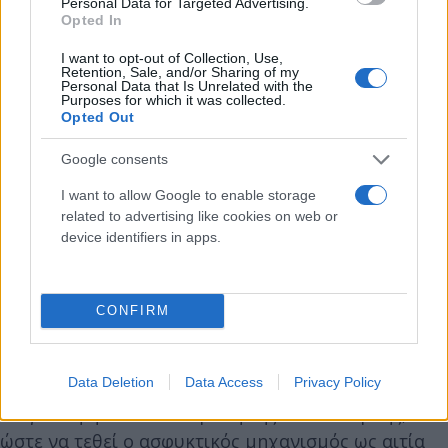
Ο ιατροδικαστής ερωτώμενος για το ενδεχόμενο
Personal Data for Targeted Advertising.
Opted In
αμφισβήτησης της ασφυξίας, απάντησε πως εάν
οριστεί τεχνικός σύμβουλος από την πλευρά της
I want to opt-out of Collection, Use,
Retention, Sale, and/or Sharing of my
Ρούλας Πισπιρίγκου θα συμβεί σίγουρα αυτό, αλλά
Personal Data that Is Unrelated with the
Purposes for which it was collected.
ταυτόχρονα θα πρέπει να πρέπει να προταθεί και
Opted Out
ένας νέος μηχανισμός θανάτου που να δικαιολογεί
Google consents
του τρεις θανάτους.
I want to allow Google to enable storage
related to advertising like cookies on web or
Oι δύο ιατροδικαστές Καρακούκης και Καλόγρηας
device identifiers in apps.
κατέληξαν ότι στην περίπτωση της Μαλένας :«τόσο
κατά τον νεκροψιακό νεκροτομικό έλεγχο όσο και
από τις δύο παθολογοανατομικές εξετάσεις από
CONFIRM
δύο διαφορετικούς παθολογοανατόμους
αποκλείστηκε η παθολογική αιτία θανάτου. Στη
Data Deletion
Data Access
Privacy Policy
συγκεκριμένη περίπτωση η δια αποκλεισμού
διάγνωση η οποία από μόνη της είναι επαρκής,
ώστε να τεθεί ο ασφυκτικός μηχανισμός ως αιτία