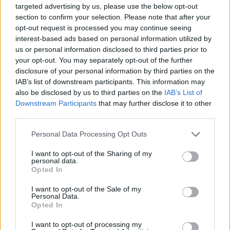
targeted advertising by us, please use the below opt-out
section to confirm your selection. Please note that after your
opt-out request is processed you may continue seeing
interest-based ads based on personal information utilized by
us or personal information disclosed to third parties prior to
Τι αναφέρει το πόρισμα των ιατροδικαστών
your opt-out. You may separately opt-out of the further
disclosure of your personal information by third parties on the
IAB’s list of downstream participants. This information may
«Βλέπουμε πως υπάρχει μία νέα ερμηνεία των
also be disclosed by us to third parties on the
IAB’s List of
ευρημάτων και ουσιαστικά συγκλίνει αυτή η
Downstream Participants
that may further disclose it to other
third parties.
ερμηνεία με αυτήν που δώσανε ο Καλόγρηας και
Καρακούκης» είπε ο ιατροδικαστής, Δημήτρης
Please note that this website/app uses one or more Google
Personal Data Processing Opt Outs
services and may gather and store information including but
Γαλεντέρης αναφορικά με την κατάθεση που έδωσε
not limited to your visit or usage behaviour. You may click to
I want to opt-out of the Sharing of my
η ιατροδικαστής Χριστίνα Τσάκωνα, η οποία
personal data.
grant or deny consent to Google and its third-party tags to
Opted In
τοποθέτησε την ηπατική ανεπάρκεια της Μαλένας
use your data for below specified purposes in below Google
consent section.
σε «νέο κάδρο», αυτό της υποξίας, στην έλλειψη
I want to opt-out of the Sale of my
Personal Data.
οξυγόνου.
Opted In
I want to opt-out of processing my