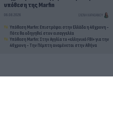
υπόθεση της Marfin
06.08.2026
ΕΛΈΝΗ ΚΑΡΑΘΆΝΟΥ
Υπόθεση Marfin: Επιστρέφει στην Ελλάδα η 46χρονη -
Πότε θα οδηγηθεί στον εισαγγελέα
Υπόθεση Marfin: Στην Αγγλία το «ελληνικό FBI» για την
46χρονη - Την Πέμπτη αναμένεται στην Αθήνα