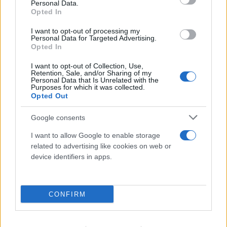
Personal Data.
Opted In
I want to opt-out of processing my
Personal Data for Targeted Advertising.
Opted In
I want to opt-out of Collection, Use,
Retention, Sale, and/or Sharing of my
Personal Data that Is Unrelated with the
Purposes for which it was collected.
Opted Out
Καιρός: Επιμένουν οι υψηλές θερμοκρασίες
Google consents
- Ισχυρά μελτέμια έως 9 μποφόρ, σε «Red
I want to allow Google to enable storage
related to advertising like cookies on web or
Code» 6 περιοχές
device identifiers in apps.
09.08.2026
CONFIRM