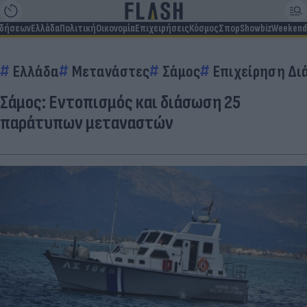
ιδήσεων
Ελλάδα
Πολιτική
Οικονομία
Επιχειρήσεις
Κόσμος
Σπορ
Showbiz
Weekend
Ελλάδα
Μετανάστες
Σάμος
Επιχείρηση Δ
Σάμος: Εντοπισμός και διάσωση 25
παράτυπων μεταναστών