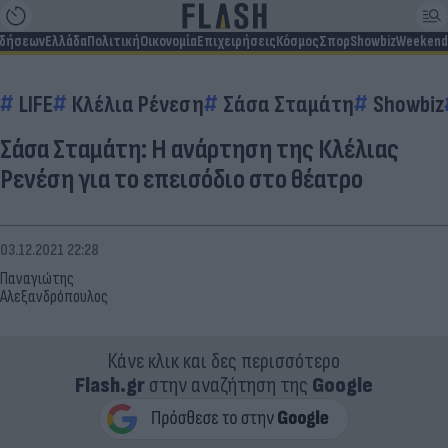
ιδήσεων
Ελλάδα
Πολιτική
Οικονομία
Επιχειρήσεις
Κόσμος
Σπορ
Showbiz
Weekend
LIFE
Κλέλια Ρένεση
Σάσα Σταμάτη
Showbiz
Σάσα Σταμάτη: Η ανάρτηση της Κλέλιας
Ρενέση για το επεισόδιο στο θέατρο
03.12.2021 22:28
Παναγιώτης
Αλεξανδρόπουλος
Κάνε κλικ και δες περισσότερο
Flash.gr
στην αναζήτηση της
Google