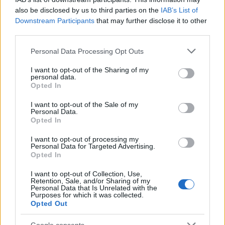
ηθοποιός: «50 ευρώ για το μάθημα. Χρωστάς».
also be disclosed by us to third parties on the
IAB’s List of
Downstream Participants
that may further disclose it to other
third parties.
Please note that this website/app uses one or more Google
Personal Data Processing Opt Outs
services and may gather and store information including but
not limited to your visit or usage behaviour. You may click to
I want to opt-out of the Sharing of my
personal data.
grant or deny consent to Google and its third-party tags to
Opted In
use your data for below specified purposes in below Google
consent section.
I want to opt-out of the Sale of my
Personal Data.
Opted In
I want to opt-out of processing my
Personal Data for Targeted Advertising.
Opted In
I want to opt-out of Collection, Use,
Retention, Sale, and/or Sharing of my
Personal Data that Is Unrelated with the
Purposes for which it was collected.
Opted Out
Google consents