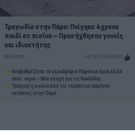
Τραγωδία στην Πάρο: Πνίγηκε 4χρονο
παιδί σε πισίνα – Προσήχθησαν γονείς
και ιδιοκτήτης
08.08.2026
ΚΏΣΤΑΣ ΠΑΠΑΔΌΠΟΥΛΟΣ
Αναβαθμίζεται το αεροδρόμιο Πάρου με έργα 45,44
εκατ. ευρώ – Νέα εποχή για τις Κυκλάδες
Τραγική η εικόνα από τις τεράστιες καμένες
εκτάσεις στην Πάρο