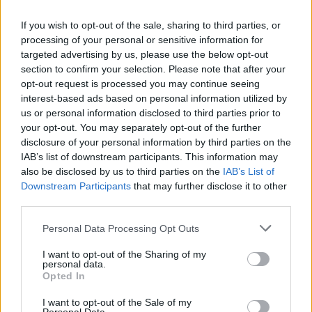
αρμόδια εταιρεία ύδρευσης, είτε ελέγχοντας την
If you wish to opt-out of the sale, sharing to third parties, or
ιστοσελίδα της.
processing of your personal or sensitive information for
targeted advertising by us, please use the below opt-out
section to confirm your selection. Please note that after your
Αποθηκεύουμε νερό
opt-out request is processed you may continue seeing
interest-based ads based on personal information utilized by
Εάν η διακοπή υδροδότησης είναι παρατεταμένη,
us or personal information disclosed to third parties prior to
θα πρέπει να αποθηκεύσουμε νερό για τις βασικές
your opt-out. You may separately opt-out of the further
ανάγκες. Μπορούμε να γεμίσουμε δοχεία ή ακόμα
disclosure of your personal information by third parties on the
IAB’s list of downstream participants. This information may
και την μπανιέρα.
also be disclosed by us to third parties on the
IAB’s List of
Downstream Participants
that may further disclose it to other
Προστασία σπιτιού
third parties.
Please note that this website/app uses one or more Google
Personal Data Processing Opt Outs
Εάν η διακοπή υδροδότησης είναι παρατεταμένη,
services and may gather and store information including but
not limited to your visit or usage behaviour. You may click to
I want to opt-out of the Sharing of my
θα πρέπει να ληφθούν μέτρα για την προστασία
personal data.
grant or deny consent to Google and its third-party tags to
Opted In
του σπιτιού από τυχόν διαρροές.
use your data for below specified purposes in below Google
consent section.
I want to opt-out of the Sale of my