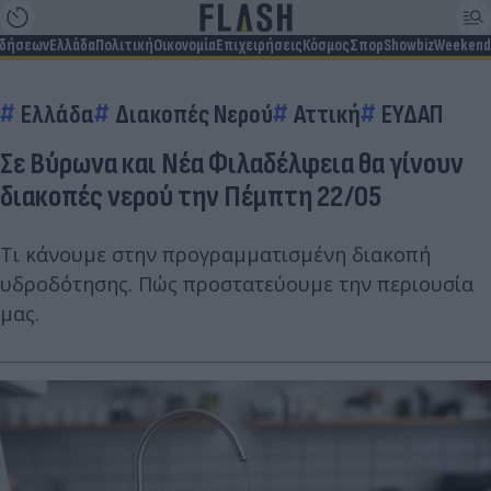
ιδήσεων
Ελλάδα
Πολιτική
Οικονομία
Επιχειρήσεις
Κόσμος
Σπορ
Showbiz
Weekend
Ελλάδα
Διακοπές Νερού
Αττική
ΕΥΔΑΠ
Σε Βύρωνα και Νέα Φιλαδέλφεια θα γίνουν
διακοπές νερού την Πέμπτη 22/05
Τι κάνουμε στην προγραμματισμένη διακοπή
υδροδότησης. Πώς προστατεύουμε την περιουσία
μας.