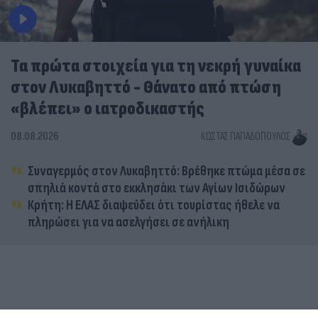
Τα πρώτα στοιχεία για τη νεκρή γυναίκα
στον Λυκαβηττό - Θάνατο από πτώση
«βλέπει» ο ιατροδικαστής
08.08.2026
ΚΏΣΤΑΣ ΠΑΠΑΔΌΠΟΥΛΟΣ
Συναγερμός στον Λυκαβηττό: Βρέθηκε πτώμα μέσα σε
σπηλιά κοντά στο εκκλησάκι των Αγίων Ισιδώρων
Κρήτη: Η ΕΛΑΣ διαψεύδει ότι τουρίστας ήθελε να
πληρώσει για να ασελγήσει σε ανήλικη