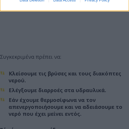
Data Deletion
Data Access
Privacy Policy
Συγκεκριμένα πρέπει να:
Κλείσουμε τις βρύσες και τους διακόπτες
νερού.
Ελέγξουμε διαρροές στα υδραυλικά.
Εάν έχουμε θερμοσίφωνα να τον
απενεργοποιήσουμε και να αδειάσουμε το
νερό που έχει μείνει εντός.