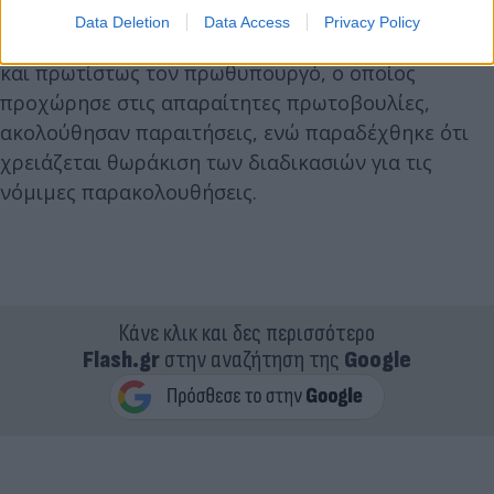
Data Deletion
Data Access
Privacy Policy
Όπως ανέφερε, έχει προβληματίσει τους πολίτες
και πρωτίστως τον πρωθυπουργό, ο οποίος
προχώρησε στις απαραίτητες πρωτοβουλίες,
ακολούθησαν παραιτήσεις, ενώ παραδέχθηκε ότι
χρειάζεται θωράκιση των διαδικασιών για τις
νόμιμες παρακολουθήσεις.
Κάνε κλικ και δες περισσότερο
Flash.gr
στην αναζήτηση της
Google