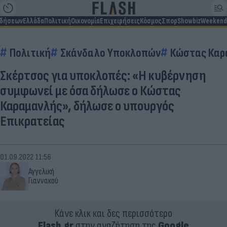
ιδήσεων
Ελλάδα
Πολιτική
Οικονομία
Επιχειρήσεις
Κόσμος
Σπορ
Showbiz
Weekend
Πολιτική
Σκάνδαλο Υποκλοπών
Κώστας Καρ
Σκέρτσος για υποκλοπές: «Η κυβέρνηση
συμφωνεί με όσα δήλωσε ο Κώστας
Καραμανλής», δήλωσε ο υπουργός
Επικρατείας
01.09.2022 11:56
Αγγελική
Γιαννακού
Κάνε κλικ και δες περισσότερο
Flash.gr
στην αναζήτηση της
Google