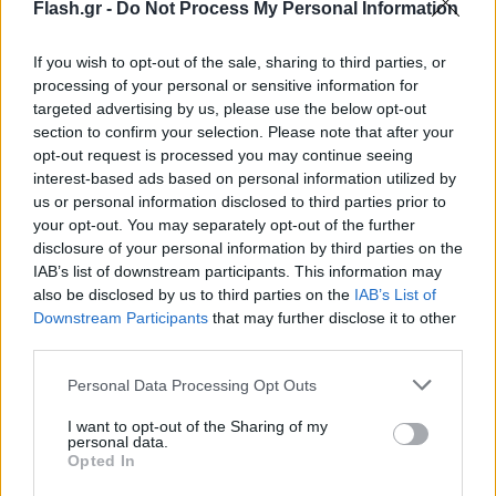
Flash.gr -
Do Not Process My Personal Information
Νίκο Ανδρουλάκη να ενημερωθεί από τον διοικητή
της ΕΥΠ. Εξήγησε ότι αυτό δεν προβλέπεται απο τη
If you wish to opt-out of the sale, sharing to third parties, or
διαδικασία, αλλά το ζήτησε κατ' εξαίρεση λόγω της
processing of your personal or sensitive information for
targeted advertising by us, please use the below opt-out
σοβαρότητας του ζητήματος, χωρίς όμως αυτό να
section to confirm your selection. Please note that after your
σημαίνει ότι η υπόθεση πρέπει να γίνει σουρωτήρι.
opt-out request is processed you may continue seeing
interest-based ads based on personal information utilized by
us or personal information disclosed to third parties prior to
Ο κ. Σκέρτσος υπογράμμισε ότι η υπόθεση των
your opt-out. You may separately opt-out of the further
παρακολουθήσεων είναι πολύ σοβαρό ζήτημα, που
disclosure of your personal information by third parties on the
αποτελεί κακή στιγμή για την κυβέρνηση.
IAB’s list of downstream participants. This information may
also be disclosed by us to third parties on the
IAB’s List of
Downstream Participants
that may further disclose it to other
third parties.
Please note that this website/app uses one or more Google
Personal Data Processing Opt Outs
services and may gather and store information including but
not limited to your visit or usage behaviour. You may click to
I want to opt-out of the Sharing of my
personal data.
grant or deny consent to Google and its third-party tags to
Opted In
use your data for below specified purposes in below Google