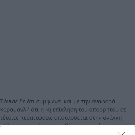
Τόνισε δε ότι συμφωνεί και με την αναφορά
Καραμανλή ότι η «η επίκληση του απορρήτου σε
τέτοιες περιπτώσεις υποτάσσεται στην ανάγκη
κάθαρσης του δημόσιου βίου», σημειώνοντας ότι
αυτό έκανε και η κυβέρνηση ζητώντας από τον