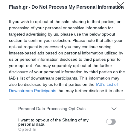
Flash.gr -
Do Not Process My Personal Information
«Η διαφορά της τιμής από το χωράφι στο ράφι,
είναι μία κουβέντα η οποία τα τελευταία 25 χρόνια
If you wish to opt-out of the sale, sharing to third parties, or
ενεργείται στη χώρα μας. (…) Το πρώτο το οποίο
processing of your personal or sensitive information for
κάναμε είναι ότι κλειδώσαμε, βάλαμε πλαφόν, στο
targeted advertising by us, please use the below opt-out
περιθώριο κέρδους. Τώρα, που έχουν υπάρξει
section to confirm your selection. Please note that after your
opt-out request is processed you may continue seeing
ανατιμήσεις τους προηγούμενους μήνες και
interest-based ads based on personal information utilized by
αρχίζουν να αποκλιμακώνονται οι παράγοντες
us or personal information disclosed to third parties prior to
κόστους, όπως είναι η ενέργεια και οι πρώτες ύλες,
your opt-out. You may separately opt-out of the further
τώρα υπάρχει πιθανότητα να δημιουργηθούν
disclosure of your personal information by third parties on the
IAB’s list of downstream participants. This information may
περισσότερα κέρδη είτε στους μεταποιητές, είτε
also be disclosed by us to third parties on the
IAB’s List of
στους εμπόρους.
Downstream Participants
that may further disclose it to other
third parties.
«Γι’ αυτό τώρα εμείς θα αυξήσουμε πολύ τους
Please note that this website/app uses one or more Google
Personal Data Processing Opt Outs
ελέγχους. Καμία ανοχή στον πληθωρισμό της
services and may gather and store information including but
not limited to your visit or usage behaviour. You may click to
I want to opt-out of the Sharing of my
απληστίας, καμία ανοχή στην αισχροκέρδεια
personal data.
grant or deny consent to Google and its third-party tags to
Opted In
και καμία ανοχή στην αναίτια αύξηση».
use your data for below specified purposes in below Google