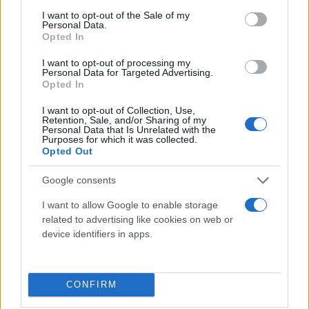
consent section.
I want to opt-out of the Sale of my
Personal Data.
Ο κ. Σκρέκας τόνισε ότι
τα πρόστιμα για τους
Opted In
παραβάτες θα είναι βαριά.
I want to opt-out of processing my
Personal Data for Targeted Advertising.
Opted In
«Σε όποιες κατηγορίες προϊόντων βλέπουμε ότι οι
πρώτες ύλες ή οι παράγοντες κόστους μειώνονται,
I want to opt-out of Collection, Use,
Retention, Sale, and/or Sharing of my
επειδή εμείς θα ελέγχουμε το περιθώριο κέρδους
Personal Data that Is Unrelated with the
Purposes for which it was collected.
που πρέπει να είναι κλειδωμένο, θα πρέπει να
Opted Out
βλέπουμε τις τιμές στο ράφι να πέφτουν.
Google consents
I want to allow Google to enable storage
«Θα ελεγχθούν όλοι, όποιος δεν τηρεί τον νόμο θα
related to advertising like cookies on web or
έχει βαριά πρόστιμα. Τα πρόστιμα θα είναι τέτοια,
device identifiers in apps.
τα οποία θα αποτρέψουν την επαναλαμβανόμενη
παραβατική συμπεριφορά των εμπλεκόμενων με
την εφοδιαστική αλυσίδα».
CONFIRM