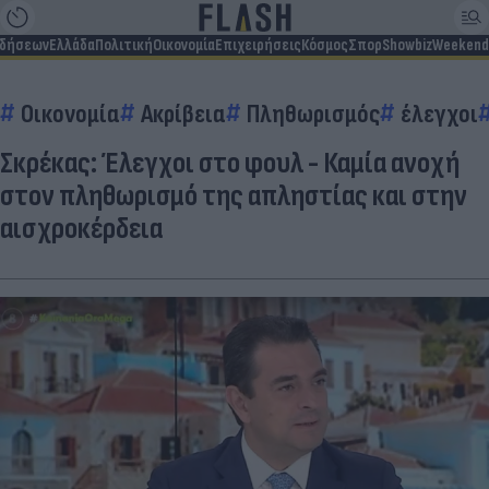
ιδήσεων
Ελλάδα
Πολιτική
Οικονομία
Επιχειρήσεις
Κόσμος
Σπορ
Showbiz
Weekend
Οικονομία
Ακρίβεια
Πληθωρισμός
έλεγχοι
Σκρέκας: Έλεγχοι στο φουλ - Καμία ανοχή
στον πληθωρισμό της απληστίας και στην
αισχροκέρδεια