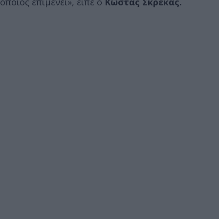
οποίος επιμένει», είπε ο
Κώστας Σκρέκας.