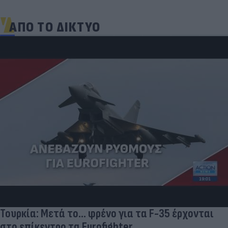
ΑΠΟ ΤΟ ΔΙΚΤΥΟ
Τουρκία: Μετά το... φρένο για τα F-35 έρχονται
στο επίκεντρο τα Eurofighter