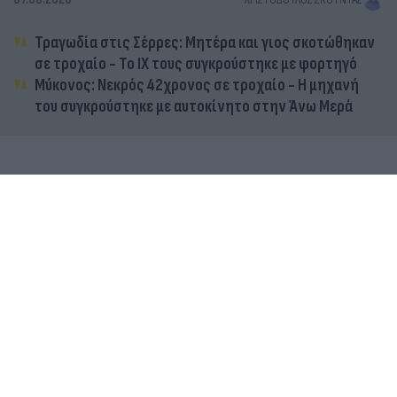
Τραγωδία στις Σέρρες: Μητέρα και γιος σκοτώθηκαν
σε τροχαίο - Το ΙΧ τους συγκρούστηκε με φορτηγό
Μύκονος: Νεκρός 42χρονος σε τροχαίο - Η μηχανή
του συγκρούστηκε με αυτοκίνητο στην Άνω Μερά