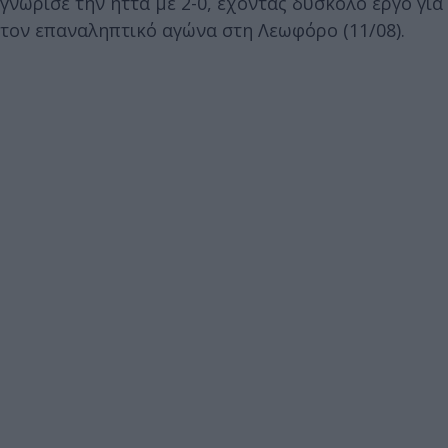
γνώρισε την ήττα με 2-0, έχοντας δύσκολο έργο για
τον επαναληπτικό αγώνα στη Λεωφόρο (11/08).