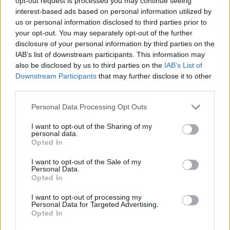
opt-out request is processed you may continue seeing
στο παιχνίδι της ομάδας, αλλά και η Σλάβια δεν
interest-based ads based on personal information utilized by
είχε καταφέρει να απειλήσει με ουσιαστική
us or personal information disclosed to third parties prior to
ευκαιρία. Μετά το πέρας του πρώτου τέταρτου, το
your opt-out. You may separately opt-out of the further
disclosure of your personal information by third parties on the
“τριφύλλι” ανέβασε την απόδοσή του και βγήκε από
IAB’s list of downstream participants. This information may
το… καβούκι του, κρατώντας περισσότερο την
also be disclosed by us to third parties on the
IAB’s List of
μπάλα στα πόδια. Το πρώτο σουτ στην αναμέτρηση
Downstream Participants
that may further disclose it to other
third parties.
έγινε από την πλευρά των φιλοξενούμενων με τον
Παλάσιος. Στο 29ο λεπτό, ο Κώτσιρας έκανε τη
Please note that this website/app uses one or more Google
Personal Data Processing Opt Outs
σέντρα, οι Τσέχοι απομάκρυναν και ο Αργεντινός
services and may gather and store information including but
not limited to your visit or usage behaviour. You may click to
I want to opt-out of the Sharing of my
ντρίμπλαρε, προτού σουτάρει και ο Μάντους
personal data.
grant or deny consent to Google and its third-party tags to
Opted In
απομακρύνει την μπάλα. Εν συνεχεία, οι “πράσινοι”
use your data for below specified purposes in below Google
είχαν αυτοπεποίθηση κι ανέβασαν περαιτέρω την
consent section.
I want to opt-out of the Sale of my
Personal Data.
απόδοσή τους, αλλά στο 40′ ο Παλάσιος
Opted In
αποβλήθηκε με δεύτερη κίτρινη κάρτα και
I want to opt-out of processing my
δημιούργησε ανισορροπίες κατά της ομάδας του.
Personal Data for Targeted Advertising.
Το “τριφύλλι” δεν άντεξε και στο 45+2′
Opted In
παραβιάστηκε η εστία του από τον Σραντς, που