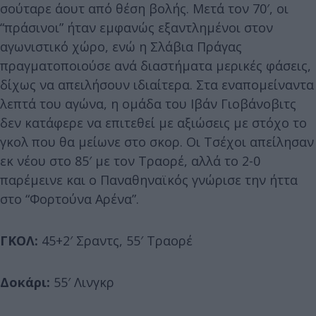
σούταρε άουτ από θέση βολής. Μετά τον 70′, οι
“πράσινοι” ήταν εμφανώς εξαντλημένοι στον
αγωνιστικό χώρο, ενώ η Σλάβια Πράγας
πραγματοποιούσε ανά διαστήματα μερικές φάσεις,
δίχως να απειλήσουν ιδιαίτερα. Στα εναπομείναντα
λεπτά του αγώνα, η ομάδα του Ιβάν Γιοβάνοβιτς
δεν κατάφερε να επιτεθεί με αξιώσεις με στόχο το
γκολ που θα μείωνε στο σκορ. Οι Τσέχοι απείλησαν
εκ νέου στο 85′ με τον Τραορέ, αλλά το 2-0
παρέμεινε και ο Παναθηναϊκός γνώρισε την ήττα
στο “Φορτούνα Αρένα”.
ΓΚΟΛ:
45+2′ Σραντς, 55′ Τραορέ
Δοκάρι:
55′ Λινγκρ