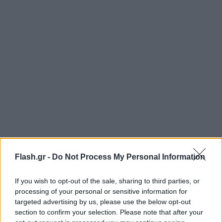
Ο αγώνας
Flash.gr -
Do Not Process My Personal Information
Στα πρώτα λεπτά του παιχνιδιού, οι δύο ομάδες
If you wish to opt-out of the sale, sharing to third parties, or
“διάβαζαν” τον αντίπαλο, με τον Παναθηναϊκό να
processing of your personal or sensitive information for
είναι καλά στημένος στον αγωνιστικό χώρο. Κάποια
targeted advertising by us, please use the below opt-out
section to confirm your selection. Please note that after your
επιπόλαια λάθη των “πράσινων” έφεραν ανησυχία