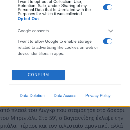
I want to opt-out of Collection, Use,
Retention, Sale, and/or Sharing of my
έκανε το 1-0 σε φάση διαρκείας, λίγα δευτερόλεπτα
Personal Data that Is Unrelated with the
πριν το σφύριγμα του διαιτητή για το ημίχρονο.
Purposes for which it was collected.
Opted Out
Το δεύτερο μέρος έμελλε να φέρει και πάλι τις
Google consents
ισορροπίες στο παιχνίδι. Στο 52′, ο Σάντος
I want to allow Google to enable storage
ανέτρεψε στον Σπόραρ, που πέρασε στον
related to advertising like cookies on web or
device identifiers in apps.
αγωνιστικό χώρο και έβγαινε τετ-α-τετ με τον
Μάντους και ο ρέφερι Μπουκέ έδειξε πρωτίστως
την κίτρινη κάρτα στον Σλοβένο για διαμαρτυρία.
CONFIRM
Εν συνεχεία, τιμώρησε τον Βραζιλιάνο στόπερ, ο
οποίος άφησε και τη δική του ομάδα με δέκα
παίκτες. Τρία λεπτά αργότερα, όμως, οι γηπεδούχοι
Data Deletion
Data Access
Privacy Policy
διπλασίασαν τα τέρματά τους με τον Τραορέ, μετά
από πλασέ του Λινγκρ που σταμάτησε στο δοκάρι
του Μπρινιόλι. Στο 59′, ο Βαγιαννίδης έκλεψε την
μπάλα, πέρασε και τον τελευταίο αμυντικό, αλλά