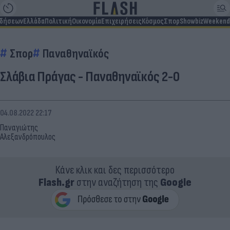
ιδήσεων
Ελλάδα
Πολιτική
Οικονομία
Επιχειρήσεις
Κόσμος
Σπορ
Showbiz
Weekend
Σπορ
Παναθηναϊκός
Σλάβια Πράγας - Παναθηναϊκός 2-0
04.08.2022 22:17
Παναγιώτης
Αλεξανδρόπουλος
Κάνε κλικ και δες περισσότερο
Flash.gr
στην αναζήτηση της
Google