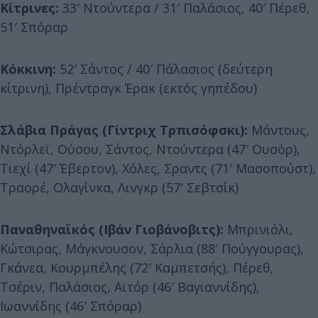
Κίτρινες:
33′ Ντούντερα / 31′ Παλάσιος, 40′ Πέρεθ,
51′ Σπόραρ
Κόκκινη:
52′ Σάντος / 40′ Πάλασιος (δεύτερη
κίτρινη), Πρέντραγκ Έρακ (εκτός γηπέδου)
Σλάβια Πράγας (Γίντριχ Τρπισόφσκι):
Μάντους,
Ντόρλεϊ, Ούσου, Σάντος, Ντούντερα (47′ Ουσόρ),
Τιεχί (47′ Έβερτον), Χόλες, Σραντς (71′ Μασοπούστ),
Τραορέ, Ολαγίνκα, Λινγκρ (57′ Σεβτσίκ)
Παναθηναϊκός (Ιβάν Γιοβάνοβιτς):
Μπρινιόλι,
Κώτσιρας, Μάγκνουσον, Σάρλια (88′ Πούγγουρας),
Γκάνεα, Κουρμπέλης (72′ Καμπετσής), Πέρεθ,
Τσέριν, Παλάσιος, Αϊτόρ (46′ Βαγιαννίδης),
Ιωαννίδης (46′ Σπόραρ)