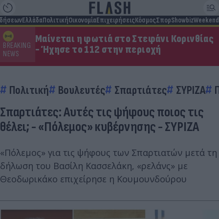
ιδήσεων
Ελλάδα
Πολιτική
Οικονομία
Επιχειρήσεις
Κόσμος
Σπορ
Showbiz
Weekend
Μαίνεται η φωτιά στο Στεφάνι Κορινθίας
BREAKING
- Ήχησε το 112 στην περιοχή
NEWS
Πολιτική
Βουλευτές
Σπαρτιάτες
ΣΥΡΙΖΑ
Σπαρτιάτες: Αυτές τις ψήφους ποιος τις
θέλει; - «Πόλεμος» κυβέρνησης - ΣΥΡΙΖΑ
«Πόλεμος» για τις ψήφους των Σπαρτιατών μετά τη
δήλωση του Βασίλη Κασσελάκη, «ρελάνς» με
Θεοδωρικάκο επιχείρησε η Κουμουνδούρου