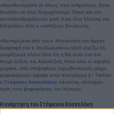
«Απευθυνόμαστε σε όλους τους ανθρώπους. Είναι
δυνατόν να τους διαχωρίσουμε; Όπως και εάν
αυτοπροσδιορίζονται γιατί είναι όλοι Έλληνες και
Ελληνίδες» είπε ο «γαλάζιος» βουλευτής.
«Θα περίμενα από τον κ. Μητσοτάκη την άμεση
διαγραφή του κ. Θεοδωρικάκου αλλά νομίζω ότι
γνωρίζουμε πλέον όλοι ότι η ΝΔ είναι ένα ποτ
πουρί Δεξιάς και Ακροδεξιάς όπου όλοι οι ακραίοι
χωράνε, από υποψηφίους ευρωβουλευτές μέχρι
ψηφοφόρους» έγραψε στην πλατφόρμα Χ / Twitter
ο
Στέφανος Κασσελάκης
κάνοντας «άνοιγμα»
προς τους ψηφοφόρους του Κέντρου.
Η ανάρτηση του Στέφανου Κασσελάκη