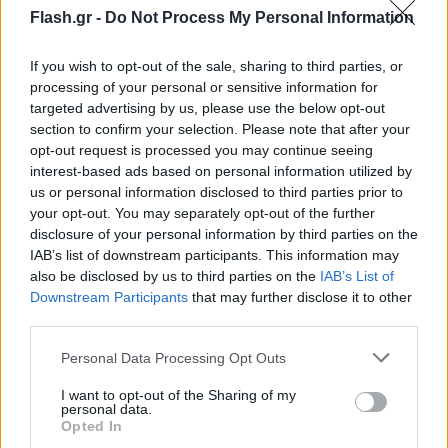
Flash.gr -
Do Not Process My Personal Information
If you wish to opt-out of the sale, sharing to third parties, or
processing of your personal or sensitive information for
targeted advertising by us, please use the below opt-out
section to confirm your selection. Please note that after your
opt-out request is processed you may continue seeing
interest-based ads based on personal information utilized by
us or personal information disclosed to third parties prior to
your opt-out. You may separately opt-out of the further
disclosure of your personal information by third parties on the
IAB’s list of downstream participants. This information may
also be disclosed by us to third parties on the
IAB’s List of
Downstream Participants
that may further disclose it to other
third parties.
Please note that this website/app uses one or more Google
Personal Data Processing Opt Outs
services and may gather and store information including but
not limited to your visit or usage behaviour. You may click to
I want to opt-out of the Sharing of my
personal data.
grant or deny consent to Google and its third-party tags to
Opted In
use your data for below specified purposes in below Google