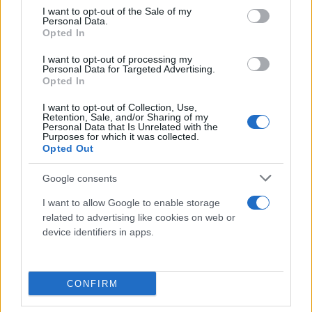
consent section.
I want to opt-out of the Sale of my
Personal Data.
Opted In
I want to opt-out of processing my
Personal Data for Targeted Advertising.
Opted In
I want to opt-out of Collection, Use,
Retention, Sale, and/or Sharing of my
Personal Data that Is Unrelated with the
Purposes for which it was collected.
Ο βουλευτής της ΝΔ κ. Τάκης Θεοδωρικάκος
Opted Out
δήλωσε σήμερα στο ραδιόφωνο των
Google consents
Παραπολιτικών: «Η ΝΔ απευθύνεται σε όλους τους
πολίτες και θέλει την ψήφο όλων, όπως και να
I want to allow Google to enable storage
αυτοπροσδιορίζονται», αναφερόμενος στους
related to advertising like cookies on web or
device identifiers in apps.
ψηφοφόρους των Σπαρτιατών.
Ο κ. Ρωμανός είπε νωρίτερα πως «σε ένα
κανονικό…
CONFIRM
— Stefanos Kasselakis - Στέφανος Κασσελάκης (@skasselakis)
April 25, 2024